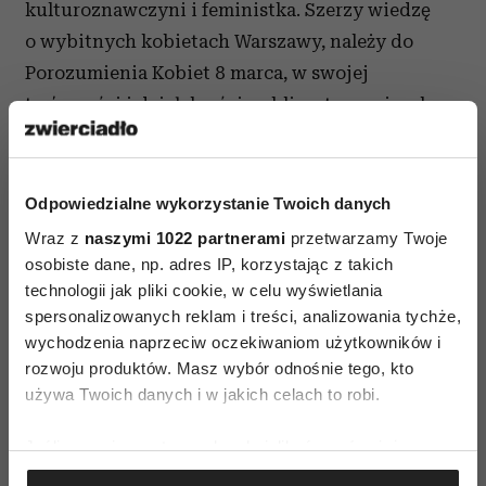
kulturoznawczyni i feministka. Szerzy wiedzę
o wybitnych kobietach Warszawy, należy do
Porozumienia Kobiet 8 marca, w swojej
twórczości i działalności publicystycznej walczy
o równouprawnienie kobiet. Nominowana za
działalność fundacji MaMa, zajmującej się
prawami matek, oraz organizację prokobiecych
Odpowiedzialne wykorzystanie Twoich danych
kampanii społecznych.
Wraz z
naszymi 1022 partnerami
przetwarzamy Twoje
osobiste dane, np. adres IP, korzystając z takich
technologii jak pliki cookie, w celu wyświetlania
spersonalizowanych reklam i treści, analizowania tychże,
wychodzenia naprzeciw oczekiwaniom użytkowników i
rozwoju produktów. Masz wybór odnośnie tego, kto
używa Twoich danych i w jakich celach to robi.
Jeśli wyrazisz na to zgodę, chcielibyśmy również:
Gromadzić dane dotyczące Twojej lokalizacji