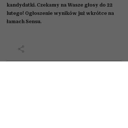
kandydatki. Czekamy na Wasze głosy do 22
lutego!
Ogłoszenie wyników już wkrótce na
łamach Sensu.
AUTOPROMOCJA