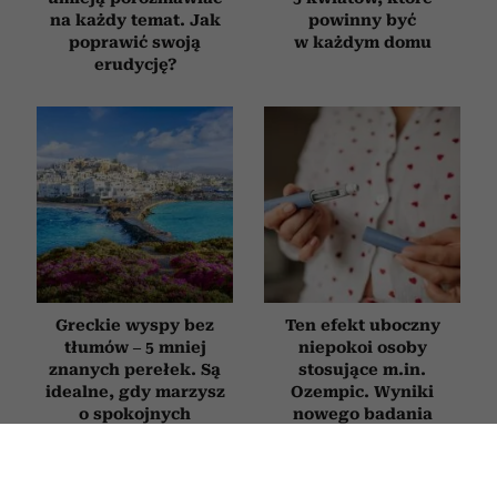
na każdy temat. Jak
powinny być
poprawić swoją
w każdym domu
erudycję?
Greckie wyspy bez
Ten efekt uboczny
tłumów – 5 mniej
niepokoi osoby
znanych perełek. Są
stosujące m.in.
idealne, gdy marzysz
Ozempic. Wyniki
o spokojnych
nowego badania
wakacjach
zainteresują zwłaszcza
kobiety