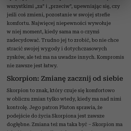
wszystkimi „za” i „przeciw”, upewniając się, czy
sekcji szczegółów
. W Deklaracji plików cookie możesz
zmienić lub wycofać swoją zgodę w dowolnej chwili.
jeśli coś zmieni, pozostanie w swojej strefie
komfortu. Najwięcej niepewności wywołuje
Wykorzystujemy pliki cookie do spersonalizowania treści
w niej moment, kiedy sama ma o czymś
i reklam, aby oferować funkcje społecznościowe i
zadecydować. Trudno jej to zrobić, bo nie chce
analizować ruch w naszej witrynie. Informacje o tym, jak
stracić swojej wygody i dotychczasowych
korzystasz z naszej witryny, udostępniamy partnerom
społecznościowym, reklamowym i analitycznym.
zysków, ale też ma na uwadze innych. Kompromis
Partnerzy mogą połączyć te informacje z innymi danymi
nie zawsze jest łatwy.
otrzymanymi od Ciebie lub uzyskanymi podczas
korzystania z ich usług.
Skorpion: Zmianę zacznij od siebie
Skorpion to znak, który czuje się komfortowo
w obliczu zmian tylko wtedy, kiedy ma nad nimi
kontrolę. Jego patron Pluton sprawia, że
podejście do życia Skorpiona jest zawsze
dogłębne. Zmiana też ma taka być – Skorpion ma