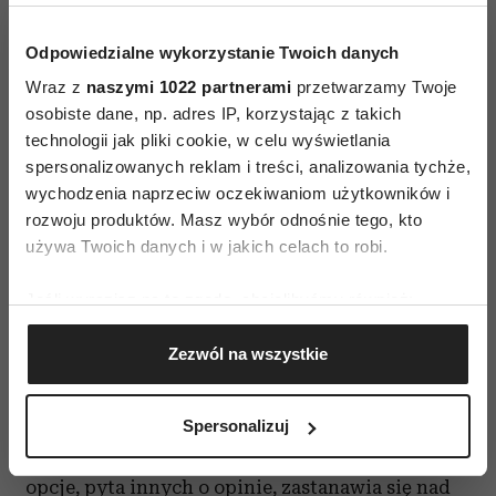
Odpowiedzialne wykorzystanie Twoich danych
Wraz z
naszymi 1022 partnerami
przetwarzamy Twoje
osobiste dane, np. adres IP, korzystając z takich
Horoskop na 2024. Sprawdź, co
technologii jak pliki cookie, w celu wyświetlania
czeka nas w nadchodzącym
spersonalizowanych reklam i treści, analizowania tychże,
roku
wychodzenia naprzeciw oczekiwaniom użytkowników i
rozwoju produktów. Masz wybór odnośnie tego, kto
używa Twoich danych i w jakich celach to robi.
Waga: Mieć ciastko i zjeść ciastko
Podopieczna Wenus ma racjonalne podejście do
Jeśli wyrazisz na to zgodę, chcielibyśmy również:
zmian. Odznacza się wrodzonym poczuciem
Gromadzić dane dotyczące Twojej lokalizacji
Zezwól na wszystkie
geograficznej z dokładnością nawet do kilku metrów
równowagi i harmonii, doskonale zdając sobie
Identyfikować Twoje urządzenie, aktywnie
sprawę, że zmiany są wpisane w życie. Akceptuje
analizując charakteryzującego je zbiory danych
to, więc wita je z elegancją i opanowaniem, ale
Spersonalizuj
(fingerprinting, czyli wirtualny odcisk palca)
również z pewnym niezdecydowaniem. Rozważa
Dowiedz się więcej odnośnie tego, jak Twoje osobiste
opcje, pyta innych o opinie, zastanawia się nad
dane są przetwarzane oraz ustaw własne preferencje w