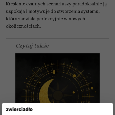
Kreślenie czarnych scenariuszy paradoksalnie ją
uspokaja i motywuje do stworzenia systemu,
który zadziała perfekcyjnie w nowych
okolicznościach.
Czytaj także