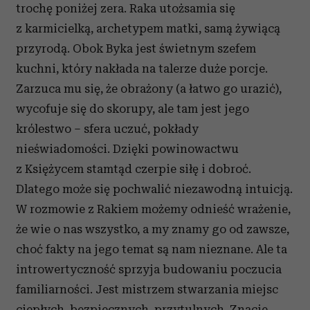
trochę poniżej zera. Raka utożsamia się
z karmicielką, archetypem matki, samą żywiącą
przyrodą. Obok Byka jest świetnym szefem
kuchni, który nakłada na talerze duże porcje.
Zarzuca mu się, że obrażony (a łatwo go urazić),
wycofuje się do skorupy, ale tam jest jego
królestwo – sfera uczuć, pokłady
nieświadomości. Dzięki powinowactwu
z Księżycem stamtąd czerpie siłę i dobroć.
Dlatego może się pochwalić niezawodną intuicją.
W rozmowie z Rakiem możemy odnieść wrażenie,
że wie o nas wszystko, a my znamy go od zawsze,
choć fakty na jego temat są nam nieznane. Ale ta
introwertyczność sprzyja budowaniu poczucia
familiarności. Jest mistrzem stwarzania miejsc
ciepłych, bezpiecznych, przytulnych. Znacie