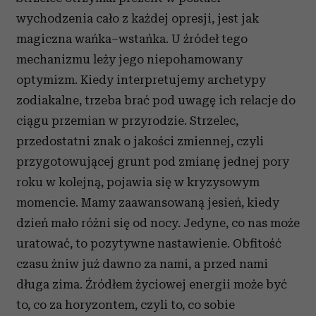
wychodzenia cało z każdej opresji, jest jak
magiczna wańka–wstańka. U źródeł tego
mechanizmu leży jego niepohamowany
optymizm. Kiedy interpretujemy archetypy
zodiakalne, trzeba brać pod uwagę ich relacje do
ciągu przemian w przyrodzie. Strzelec,
przedostatni znak o jakości zmiennej, czyli
przygotowującej grunt pod zmianę jednej pory
roku w kolejną, pojawia się w kryzysowym
momencie. Mamy zaawansowaną jesień, kiedy
dzień mało różni się od nocy. Jedyne, co nas może
uratować, to pozytywne nastawienie. Obfitość
czasu żniw już dawno za nami, a przed nami
długa zima. Źródłem życiowej energii może być
to, co za horyzontem, czyli to, co sobie