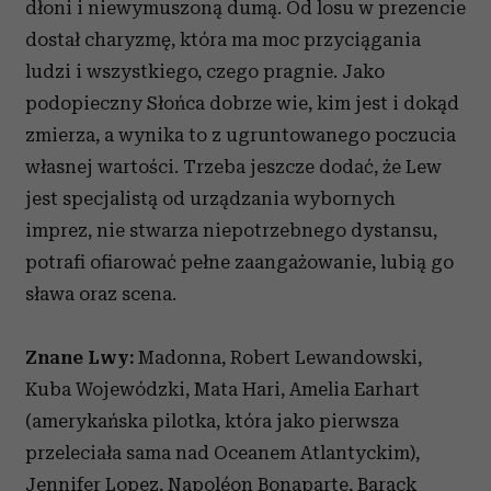
dłoni i niewymuszoną dumą. Od losu w prezencie
Partnerzy mogą połączyć te informacje z innymi danymi
dostał charyzmę, która ma moc przyciągania
otrzymanymi od Ciebie lub uzyskanymi podczas
ludzi i wszystkiego, czego pragnie. Jako
korzystania z ich usług.
podopieczny Słońca dobrze wie, kim jest i dokąd
zmierza, a wynika to z ugruntowanego poczucia
własnej wartości. Trzeba jeszcze dodać, że Lew
jest specjalistą od urządzania wybornych
imprez, nie stwarza niepotrzebnego dystansu,
potrafi ofiarować pełne zaangażowanie, lubią go
sława oraz scena.
Znane Lwy:
Madonna, Robert Lewandowski,
Kuba Wojewódzki, Mata Hari, Amelia Earhart
(amerykańska pilotka, która jako pierwsza
przeleciała sama nad Oceanem Atlantyckim),
Jennifer Lopez, Napoléon Bonaparte, Barack