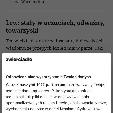
w Wodniku
Lew: stały w uczuciach, odważny,
towarzyski
Ten wielki kot dostał od losu aurę królewskości.
Wiadomo, że przepych idzie z nim w parze. Tak,
lubi dramaty i się chwali, ale plusem
zodiakalnego Lwa jest jego stałość (nic
dziwnego, należy do znaków stałych) i wierność
Odpowiedzialne wykorzystanie Twoich danych
(jest uczuciowy). Patronuje mu Słońce, które nie
ma faz retrogradacji i emanuje jednostajnym
Wraz z
naszymi 1022 partnerami
przetwarzamy Twoje
osobiste dane, np. adres IP, korzystając z takich
blaskiem. Na Lwie można polegać, jest lojalnym
technologii jak pliki cookie, w celu wyświetlania
przyjacielem, oddanym partnerem, lubianym
spersonalizowanych reklam i treści, analizowania tychże,
szefem. Może naprawdę wiele dać, bo
wychodzenia naprzeciw oczekiwaniom użytkowników i