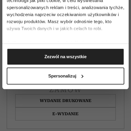
technologii jak pliki cookie, w celu wyświetlania
spersonalizowanych reklam i treści, analizowania tychże,
wychodzenia naprzeciw oczekiwaniom użytkowników i
rozwoju produktów. Masz wybór odnośnie tego, kto
używa Twoich danych i w jakich celach to robi.
Jeśli wyrazisz na to zgodę, chcielibyśmy również:
Gromadzić dane dotyczące Twojej lokalizacji
Zezwól na wszystkie
geograficznej z dokładnością nawet do kilku metrów
Identyfikować Twoje urządzenie, aktywnie
analizując charakteryzującego je zbiory danych
Spersonalizuj
(fingerprinting, czyli wirtualny odcisk palca)
Dowiedz się więcej odnośnie tego, jak Twoje osobiste
ZAMÓW
dane są przetwarzane oraz ustaw własne preferencje w
WYDANIE DRUKOWANE
sekcji szczegółów
. W Deklaracji plików cookie możesz
zmienić lub wycofać swoją zgodę w dowolnej chwili.
E-WYDANIE
Wykorzystujemy pliki cookie do spersonalizowania treści
i reklam, aby oferować funkcje społecznościowe i