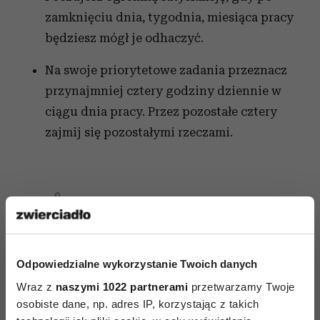
zamknięciu dnia, tygodnia, miesiąca pracy
będziesz mógł je odhaczyć.
Na swoje priorytetowe zadania przeznacz
przynajmniej cztery godziny dziennie w
ciągu dnia pracy. Przez pozostałe cztery
zajmij się pozostałymi rzeczami.
AUTOPROMOCJA
Odpowiedzialne wykorzystanie Twoich danych
Wraz z
naszymi 1022 partnerami
przetwarzamy Twoje
osobiste dane, np. adres IP, korzystając z takich