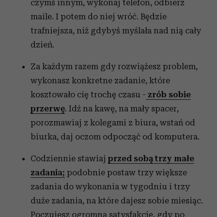
czymś innym, wykonaj telefon, odbierz
maile. I potem do niej wróć. Będzie
trafniejsza, niż gdybyś myślała nad nią cały
dzień.
Za każdym razem gdy rozwiążesz problem,
wykonasz konkretne zadanie, które
kosztowało cię trochę czasu -
zrób sobie
przerwę
. Idź na kawę, na mały spacer,
porozmawiaj z kolegami z biura, wstań od
biurka, daj oczom odpocząć od komputera.
Codziennie stawiaj
przed sobą trzy małe
zadania;
podobnie postaw trzy większe
zadania do wykonania w tygodniu i trzy
duże zadania, na które dajesz sobie miesiąc.
Poczujesz ogromną satysfakcję, gdy po