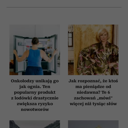
analizować ruch w naszej witrynie. Informacje o tym, jak
korzystasz z naszej witryny, udostępniamy partnerom
społecznościowym, reklamowym i analitycznym.
Partnerzy mogą połączyć te informacje z innymi danymi
otrzymanymi od Ciebie lub uzyskanymi podczas
korzystania z ich usług.
Onkolodzy unikają go
Jak rozpoznać, że ktoś
jak ognia. Ten
ma pieniądze od
popularny produkt
niedawna? Te 6
z lodówki drastycznie
zachowań „mówi”
zwiększa ryzyko
więcej niż tysiąc słów
nowotworów