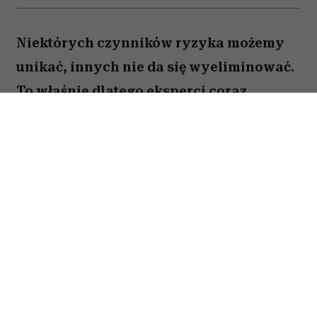
Niektórych czynników ryzyka możemy
unikać, innych nie da się wyeliminować.
To właśnie dlatego eksperci coraz
większą uwagę poświęcają nie tylko
profilaktyce nowotworów, ale także
potrzebom pacjentów, którzy stanowią
dziś najszybciej rosnącą grupę chorych.
Gdy myślimy o czynnikach zwiększających
ryzyko nowotworów, zwykle przychodzą nam do
głowy papierosy, nadmierne opalanie, alkohol
czy niezdrowa dieta. Tymczasem eksperci