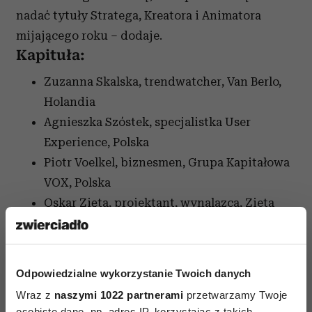
nadać tytuły Stratega, Kreatora i Animatora
mijającego roku – dodaje.
Kapituła:
Zuzanna Skalska, trendwatcher, Van Berlo,
Holandia
Agnieszka Szóstek, specjalistka User
Experience, Polska
Piotr Voelkel, biznesmen, Grupa Kapitałowa
VOX, Polska
Oskar Zięta, projektant, wynalazca, Zieta
Prozessdesign, Szwajcaria, Polska
Ake Rudolf, niezależny kurator designu,
Niemcy
Odpowiedzialne wykorzystanie Twoich danych
Ewa Trzcionka, redaktor naczelna Design
Wraz z
naszymi 1022 partnerami
przetwarzamy Twoje
Alive, Polska
osobiste dane, np. adres IP, korzystając z takich