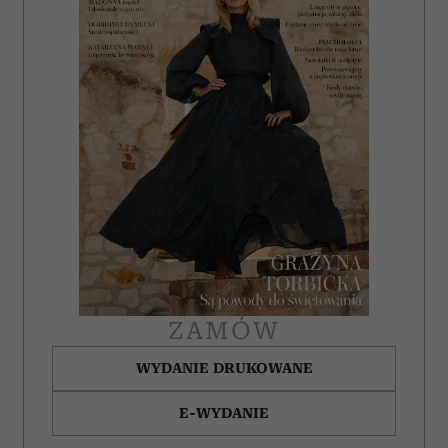
i reklam, aby oferować funkcje społecznościowe i
analizować ruch w naszej witrynie. Informacje o tym, jak
korzystasz z naszej witryny, udostępniamy partnerom
społecznościowym, reklamowym i analitycznym.
Partnerzy mogą połączyć te informacje z innymi danymi
otrzymanymi od Ciebie lub uzyskanymi podczas
korzystania z ich usług.
ZAMÓW
WYDANIE DRUKOWANE
E-WYDANIE