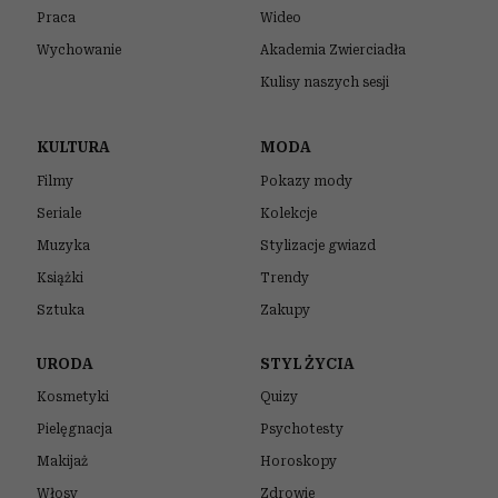
Praca
Wideo
Wychowanie
Akademia Zwierciadła
Kulisy naszych sesji
KULTURA
MODA
Filmy
Pokazy mody
Seriale
Kolekcje
Muzyka
Stylizacje gwiazd
Książki
Trendy
Sztuka
Zakupy
URODA
STYL ŻYCIA
Kosmetyki
Quizy
Pielęgnacja
Psychotesty
Makijaż
Horoskopy
Włosy
Zdrowie