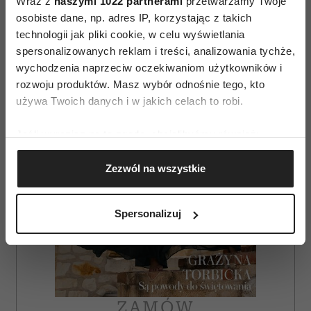
Wraz z
naszymi 1022 partnerami
przetwarzamy Twoje
osobiste dane, np. adres IP, korzystając z takich
AUTOPROMOCJA
technologii jak pliki cookie, w celu wyświetlania
spersonalizowanych reklam i treści, analizowania tychże,
wychodzenia naprzeciw oczekiwaniom użytkowników i
rozwoju produktów. Masz wybór odnośnie tego, kto
używa Twoich danych i w jakich celach to robi.
Jeśli wyrazisz na to zgodę, chcielibyśmy również:
Gromadzić dane dotyczące Twojej lokalizacji
Zezwól na wszystkie
geograficznej z dokładnością nawet do kilku metrów
Identyfikować Twoje urządzenie, aktywnie
analizując charakteryzującego je zbiory danych
Spersonalizuj
(fingerprinting, czyli wirtualny odcisk palca)
Dowiedz się więcej odnośnie tego, jak Twoje osobiste
dane są przetwarzane oraz ustaw własne preferencje w
sekcji szczegółów
. W Deklaracji plików cookie możesz
zmienić lub wycofać swoją zgodę w dowolnej chwili.
ZAMÓW