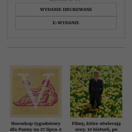
Wykorzystujemy pliki cookie do spersonalizowania treści
WYDANIE DRUKOWANE
i reklam, aby oferować funkcje społecznościowe i
analizować ruch w naszej witrynie. Informacje o tym, jak
E-WYDANIE
korzystasz z naszej witryny, udostępniamy partnerom
społecznościowym, reklamowym i analitycznym.
Partnerzy mogą połączyć te informacje z innymi danymi
otrzymanymi od Ciebie lub uzyskanymi podczas
korzystania z ich usług.
Horoskop tygodniowy
Filmy, które otwierają
dla Panny na 27 lipca–2
oczy. 10 historii, po