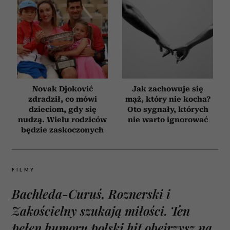
Novak Djoković
Jak zachowuje się
zdradził, co mówi
mąż, który nie kocha?
dzieciom, gdy się
Oto sygnały, których
nudzą. Wielu rodziców
nie warto ignorować
będzie zaskoczonych
FILMY
Bachleda-Curuś, Roznerski i
Zakościelny szukają miłości. Ten
pełen humoru polski hit obejrzysz na