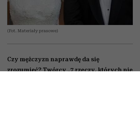
(Fot. Materiały prasowe)
Czy mężczyzn naprawdę da się
zrozumieć? Twórcy „7 rzeczy, których nie
wiecie o facetach” z przymrużeniem oka
próbują odpowiedzieć na to pytanie,
opowiadając o miłości, przyjaźni i
codziennych problemach kilku
bohaterów. Film Kingi Lewińskiej to
lekka komedia romantyczna, która łączy