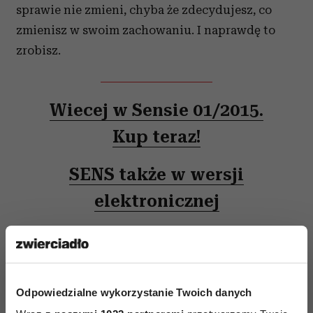
sprawie nie zmieni, chyba że zdecydujesz, co
zmienisz w swoim zachowaniu. I naprawdę to
zrobisz.
Wiecej w Sensie 01/2015.
Kup teraz!
SENS także w wersji
elektronicznej
Odpowiedzialne wykorzystanie Twoich danych