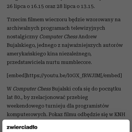
26 lipca o 16.15 oraz 28 lipca o 13.15.
Trzecim filmem wieczoru będzie wzorowany na
archiwalnych programach telewizyjnych
nostalgiczny
Computer Chess
Andrew
Bujalskiego, jednego z najważniejszych autorów
amerykańskiego kina niezależnego,
przedstawiciela nurtu mumblecore.
[embed]https://youtu.be/I0GX_fRWJIM[/embed]
W
Computer Chess
Bujalski cofa się do początku
lat 80., by zrelacjonować przebieg
weekendowego turnieju dla programistów
komputerowych. Pokaz filmu odbędzie się w KNH
w sali 8 o godz. 19.30. Film będzie można również
zobaczyć 19 lipca o 18.45 oraz 21 lipca o 09.45.