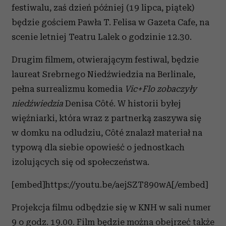
festiwalu, zaś dzień później (19 lipca, piątek)
będzie gościem Pawła T. Felisa w Gazeta Cafe, na
scenie letniej Teatru Lalek o godzinie 12.30.
Drugim filmem, otwierającym festiwal, będzie
laureat Srebrnego Niedźwiedzia na Berlinale,
pełna surrealizmu komedia
Vic+Flo zobaczyły
niedźwiedzia
Denisa Côté. W historii byłej
więźniarki, która wraz z partnerką zaszywa się
w domku na odludziu, Côté znalazł materiał na
typową dla siebie opowieść o jednostkach
izolujących się od społeczeństwa.
[embed]https://youtu.be/aejSZT890wA[/embed]
Projekcja filmu odbędzie się w KNH w sali numer
9 o godz. 19.00. Film będzie można obejrzeć także