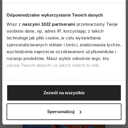
Odpowiedzialne wykorzystanie Twoich danych
Wraz z
naszymi 1022 partnerami
przetwarzamy Twoje
osobiste dane, np. adres IP, korzystając z takich
technologii jak pliki cookie, w celu wyświetlania
spersonalizowanych reklam i treści, analizowania tychże,
wychodzenia naprzeciw oczekiwaniom użytkowników i
rozwoju produktów. Masz wybór odnośnie tego, kto
używa Twoich danych i w jakich celach to robi.
AUTOPROMOCJA
Jeśli wyrazisz na to zgodę, chcielibyśmy również:
Gromadzić dane dotyczące Twojej lokalizacji
Zezwól na wszystkie
geograficznej z dokładnością nawet do kilku metrów
Identyfikować Twoje urządzenie, aktywnie
analizując charakteryzującego je zbiory danych
Spersonalizuj
(fingerprinting, czyli wirtualny odcisk palca)
Dowiedz się więcej odnośnie tego, jak Twoje osobiste