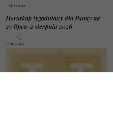
HOROSKOP
Horoskop tygodniowy dla Panny na
27 lipca–2 sierpnia 2026
27 LIPCA 2026