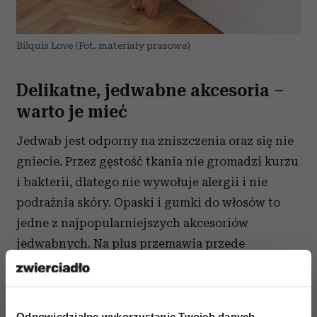
Bilquis Love (Fot. materiały prasowe)
Delikatne, jedwabne akcesoria –
warto je mieć
Jedwab jest odporny na zniszczenia oraz się nie
gniecie. Przez gęstość tkania nie gromadzi kurzu
i bakterii, dlatego nie wywołuje alergii i nie
podrażnia skóry. Opaski i gumki do włosów to
jedne z najpopularniejszych akcesoriów
jedwabnych. Na plus przemawia przede
wszystkim ich lekkość i delikatność, poza tym
nie niszczą kosmyków oraz ich nie opinają. Ze
względu na to, że delikatnie otulają pasma, nie
Odpowiedzialne wykorzystanie Twoich danych