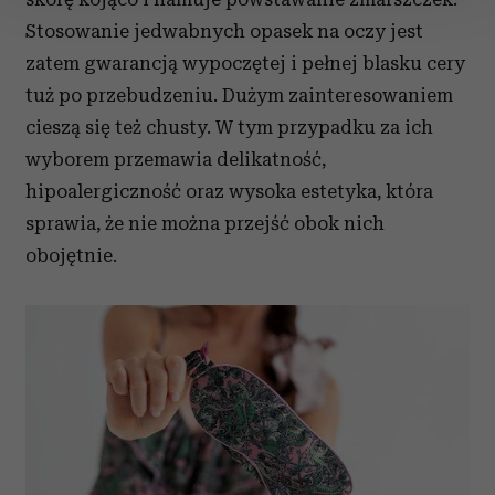
Stosowanie jedwabnych opasek na oczy jest
Wykorzystujemy pliki cookie do spersonalizowania treści
zatem gwarancją wypoczętej i pełnej blasku cery
i reklam, aby oferować funkcje społecznościowe i
tuż po przebudzeniu. Dużym zainteresowaniem
analizować ruch w naszej witrynie. Informacje o tym, jak
cieszą się też chusty. W tym przypadku za ich
korzystasz z naszej witryny, udostępniamy partnerom
społecznościowym, reklamowym i analitycznym.
wyborem przemawia delikatność,
Partnerzy mogą połączyć te informacje z innymi danymi
hipoalergiczność oraz wysoka estetyka, która
otrzymanymi od Ciebie lub uzyskanymi podczas
sprawia, że nie można przejść obok nich
korzystania z ich usług.
obojętnie.