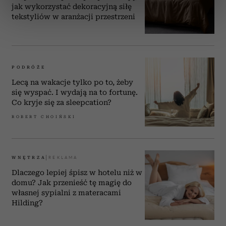
jak wykorzystać dekoracyjną siłę
dane są przetwarzane oraz ustaw własne preferencje w
tekstyliów w aranżacji przestrzeni
sekcji szczegółów
. W Deklaracji plików cookie możesz
zmienić lub wycofać swoją zgodę w dowolnej chwili.
Wykorzystujemy pliki cookie do spersonalizowania treści
i reklam, aby oferować funkcje społecznościowe i
PODRÓŻE
analizować ruch w naszej witrynie. Informacje o tym, jak
Lecą na wakacje tylko po to, żeby
korzystasz z naszej witryny, udostępniamy partnerom
się wyspać. I wydają na to fortunę.
Co kryje się za sleepcation?
społecznościowym, reklamowym i analitycznym.
Partnerzy mogą połączyć te informacje z innymi danymi
ROBERT CHOIŃSKI
otrzymanymi od Ciebie lub uzyskanymi podczas
korzystania z ich usług.
WNĘTRZA
Dlaczego lepiej śpisz w hotelu niż w
domu? Jak przenieść tę magię do
własnej sypialni z materacami
Hilding?