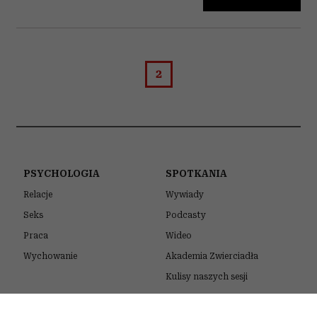
2
PSYCHOLOGIA
SPOTKANIA
Relacje
Wywiady
Seks
Podcasty
Praca
Wideo
Wychowanie
Akademia Zwierciadła
Kulisy naszych sesji