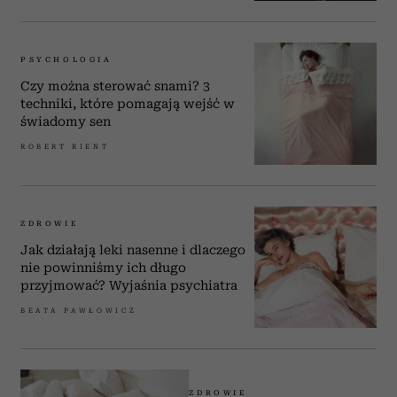
PSYCHOLOGIA
Czy można sterować snami? 3
techniki, które pomagają wejść w
świadomy sen
ROBERT RIENT
ZDROWIE
Jak działają leki nasenne i dlaczego
nie powinniśmy ich długo
przyjmować? Wyjaśnia psychiatra
BEATA PAWŁOWICZ
ZDROWIE