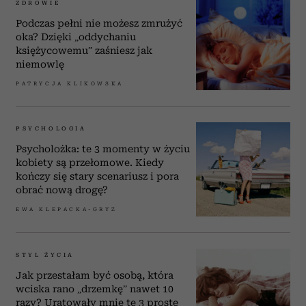
ZDROWIE
Podczas pełni nie możesz zmrużyć
oka? Dzięki „oddychaniu
księżycowemu” zaśniesz jak
niemowlę
PATRYCJA KLIKOWSKA
PSYCHOLOGIA
Psycholożka: te 3 momenty w życiu
kobiety są przełomowe. Kiedy
kończy się stary scenariusz i pora
obrać nową drogę?
EWA KLEPACKA-GRYZ
STYL ŻYCIA
Jak przestałam być osobą, która
wciska rano „drzemkę” nawet 10
razy? Uratowały mnie te 3 proste