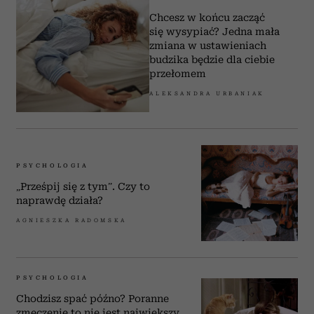
Chcesz w końcu zacząć
się wysypiać? Jedna mała
zmiana w ustawieniach
budzika będzie dla ciebie
przełomem
ALEKSANDRA URBANIAK
PSYCHOLOGIA
„Prześpij się z tym”. Czy to
naprawdę działa?
AGNIESZKA RADOMSKA
PSYCHOLOGIA
Chodzisz spać późno? Poranne
zmęczenie to nie jest największy