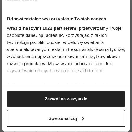
Płaczesz przez sen? W ten
sposób twoja
podświadomość wysyła ci
Odpowiedzialne wykorzystanie Twoich danych
sygnał, którego nie możesz
ignorować
Wraz z
naszymi 1022 partnerami
przetwarzamy Twoje
osobiste dane, np. adres IP, korzystając z takich
MARTA WASZKIEWICZ
technologii jak pliki cookie, w celu wyświetlania
spersonalizowanych reklam i treści, analizowania tychże,
wychodzenia naprzeciw oczekiwaniom użytkowników i
rozwoju produktów. Masz wybór odnośnie tego, kto
ZDROWIE
używa Twoich danych i w jakich celach to robi.
Jaki trening najlepiej poprawia sen?
Naukowcy mają zaskakującą
odpowiedź
Jeśli wyrazisz na to zgodę, chcielibyśmy również:
KAROLINA LICZBIŃSKA
Gromadzić dane dotyczące Twojej lokalizacji
Zezwól na wszystkie
geograficznej z dokładnością nawet do kilku metrów
Identyfikować Twoje urządzenie, aktywnie
analizując charakteryzującego je zbiory danych
WNĘTRZA
Spersonalizuj
(fingerprinting, czyli wirtualny odcisk palca)
Jesienne tonacje w sypialni –
Dowiedz się więcej odnośnie tego, jak Twoje osobiste
eksperci DlaSpania podpowiadają,