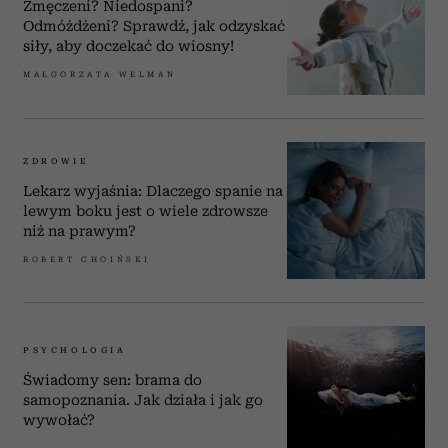
Zmęczeni? Niedospani?
Odmóżdżeni? Sprawdź, jak odzyskać
siły, aby doczekać do wiosny!
MAŁGORZATA WELMAN
ZDROWIE
Lekarz wyjaśnia: Dlaczego spanie na
lewym boku jest o wiele zdrowsze
niż na prawym?
ROBERT CHOIŃSKI
PSYCHOLOGIA
Świadomy sen: brama do
samopoznania. Jak działa i jak go
wywołać?