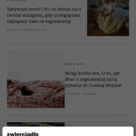
ZDROWIE
Zarywasz noce? Oto co dzieje się z
twoim mózgiem, gdy przegapiasz
najlepszy czas na regenerację
BEATA PAWŁOWICZ
ZDROWIE
Mózg kocha sen. O to, jak
dbać o regenerację nocą
pytamy dr Joannę Wojsiat
JOANNA DERDA
PSYCHOLOGIA