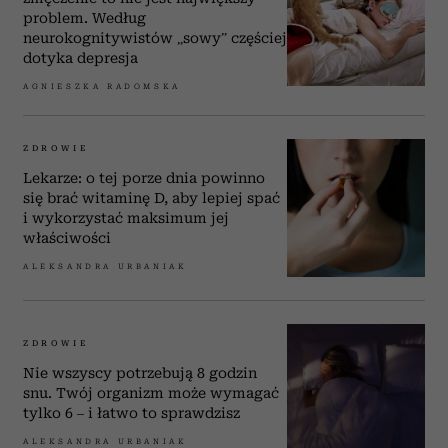
problem. Według
neurokognitywistów „sowy” częściej
dotyka depresja
AGNIESZKA RADOMSKA
ZDROWIE
Lekarze: o tej porze dnia powinno
się brać witaminę D, aby lepiej spać
i wykorzystać maksimum jej
właściwości
ALEKSANDRA URBANIAK
ZDROWIE
Nie wszyscy potrzebują 8 godzin
snu. Twój organizm może wymagać
tylko 6 – i łatwo to sprawdzisz
ALEKSANDRA URBANIAK