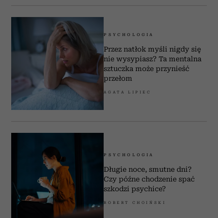
PSYCHOLOGIA
Przez natłok myśli nigdy się
nie wysypiasz? Ta mentalna
sztuczka może przynieść
przełom
AGATA LIPIEC
PSYCHOLOGIA
Długie noce, smutne dni?
Czy późne chodzenie spać
szkodzi psychice?
ROBERT CHOIŃSKI