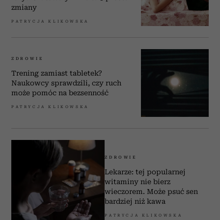
zmiany
PATRYCJA KLIKOWSKA
ZDROWIE
Trening zamiast tabletek?
Naukowcy sprawdzili, czy ruch
może pomóc na bezsenność
PATRYCJA KLIKOWSKA
ZDROWIE
Lekarze: tej popularnej
witaminy nie bierz
wieczorem. Może psuć sen
bardziej niż kawa
PATRYCJA KLIKOWSKA