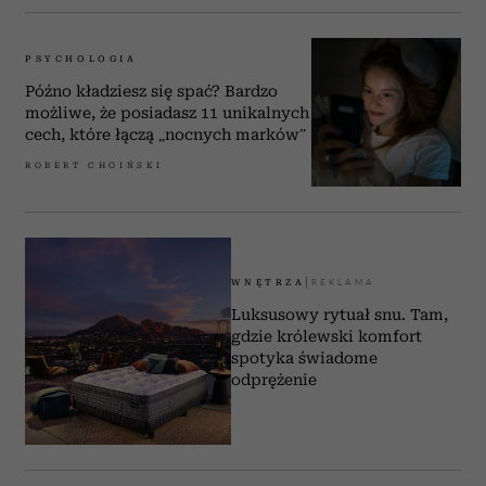
PSYCHOLOGIA
Późno kładziesz się spać? Bardzo
możliwe, że posiadasz 11 unikalnych
cech, które łączą „nocnych marków”
ROBERT CHOIŃSKI
WNĘTRZA
Luksusowy rytuał snu. Tam,
gdzie królewski komfort
spotyka świadome
odprężenie