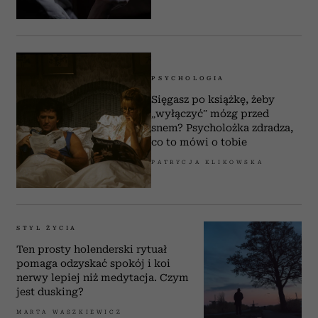
PSYCHOLOGIA
Sięgasz po książkę, żeby
„wyłączyć” mózg przed
snem? Psycholożka zdradza,
co to mówi o tobie
PATRYCJA KLIKOWSKA
STYL ŻYCIA
Ten prosty holenderski rytuał
pomaga odzyskać spokój i koi
nerwy lepiej niż medytacja. Czym
jest dusking?
MARTA WASZKIEWICZ