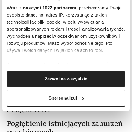
Czytaj też:
Parasomnie: jak rozpoznać zaburzenia
Wraz z
naszymi 1022 partnerami
przetwarzamy Twoje
snu i sobie z nimi radzić?
osobiste dane, np. adres IP, korzystając z takich
Ryzyko derealizacji
technologii jak pliki cookie, w celu wyświetlania
spersonalizowanych reklam i treści, analizowania tychże,
i depersonalizacji
wychodzenia naprzeciw oczekiwaniom użytkowników i
Niektóre osoby, które regularnie praktykują
rozwoju produktów. Masz wybór odnośnie tego, kto
świadome sny, mogą doświadczać
derealizacji
używa Twoich danych i w jakich celach to robi.
(poczucie nierealności świata)
lub
Jeśli wyrazisz na to zgodę, chcielibyśmy również:
depersonalizacji (uczucie odseparowania od
Gromadzić dane dotyczące Twojej lokalizacji
własnego ciała)
. Granica między snem
Zezwól na wszystkie
geograficznej z dokładnością nawet do kilku metrów
a rzeczywistością może się zacierać, co potrafi
Identyfikować Twoje urządzenie, aktywnie
skutkować uczuciem zagubienia. Dla osób
analizując charakteryzującego je zbiory danych
Spersonalizuj
(fingerprinting, czyli wirtualny odcisk palca)
podatnych na te stany świadome śnienie może
Dowiedz się więcej odnośnie tego, jak Twoje osobiste
nie być wskazane.
dane są przetwarzane oraz ustaw własne preferencje w
Pogłębienie istniejących zaburzeń
sekcji szczegółów
. W Deklaracji plików cookie możesz
zmienić lub wycofać swoją zgodę w dowolnej chwili.
psychicznych