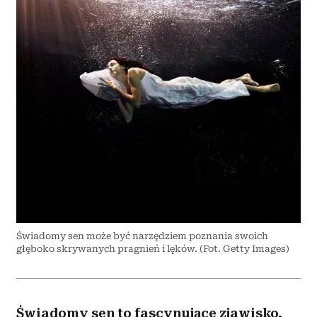
Świadomy sen może być narzędziem poznania swoich
głęboko skrywanych pragnień i lęków. (Fot. Getty Images)
Świadomy sen to fascynujące zjawisko,