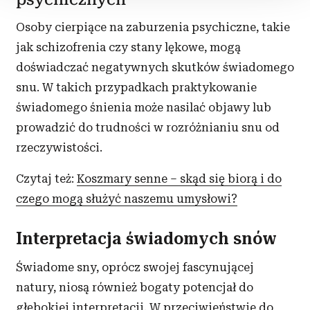
Osoby cierpiące na zaburzenia psychiczne, takie
Wykorzystujemy pliki cookie do spersonalizowania treści
i reklam, aby oferować funkcje społecznościowe i
jak schizofrenia czy stany lękowe, mogą
analizować ruch w naszej witrynie. Informacje o tym, jak
doświadczać negatywnych skutków świadomego
korzystasz z naszej witryny, udostępniamy partnerom
snu. W takich przypadkach praktykowanie
społecznościowym, reklamowym i analitycznym.
świadomego śnienia może nasilać objawy lub
Partnerzy mogą połączyć te informacje z innymi danymi
prowadzić do trudności w rozróżnianiu snu od
otrzymanymi od Ciebie lub uzyskanymi podczas
korzystania z ich usług.
rzeczywistości.
Czytaj też:
Koszmary senne – skąd się biorą i do
czego mogą służyć naszemu umysłowi?
Interpretacja świadomych snów
Świadome sny, oprócz swojej fascynującej
natury, niosą również bogaty potencjał do
głębokiej interpretacji. W przeciwieństwie do