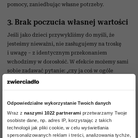
pomocy, zaniedbując własne potrzeby.
3. Brak poczucia własnej wartości
Jeśli jako dzieci przywykliśmy do myśli, że
jesteśmy nieważni, nie zasługujemy na troskę
i uwagę – z identycznym przekonaniem
wchodzimy w dorosłość. W efekcie możemy sami
sobie zadawać pytanie: „czy ja coś w ogóle
znaczę?”.
4. Nieumiejętność radzenia sobie z
Odpowiedzialne wykorzystanie Twoich danych
emocjami
Wraz z
naszymi 1022 partnerami
przetwarzamy Twoje
osobiste dane, np. adres IP, korzystając z takich
Nieukojona potrzeba opieki i miłości oraz
technologii jak pliki cookie, w celu wyświetlania
dojmujące uczucie samotności sprawia, że
spersonalizowanych reklam i treści, analizowania tychże,