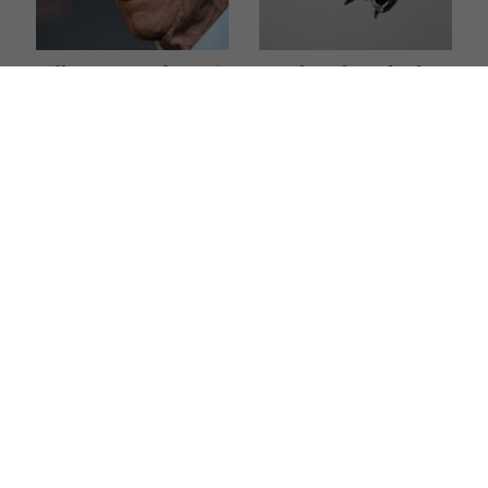
Clint Eastwood ma 96
Jak zachowuje się
lat i nie lukruje
mąż, który nie kocha?
starości. Tych 5 zasad
Oto sygnały, których
pomaga mu dobrze żyć
nie warto ignorować
mimo upływu lat
Jak zatrzymać myśli
Jak postępować
depresyjne, zanim
z osobą, która
rozwinie się choroba?
nieustannie podnosi
Psycholog tłumaczy,
na ciebie głos? 3