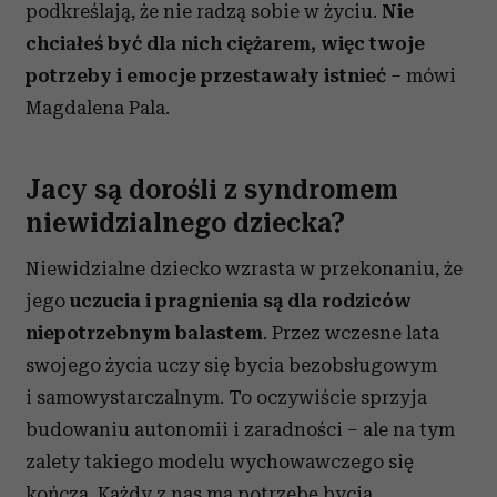
podkreślają, że nie radzą sobie w życiu.
Nie
chciałeś być dla nich ciężarem, więc twoje
potrzeby i emocje przestawały istnieć
– mówi
Magdalena Pala.
Jacy są dorośli z syndromem
niewidzialnego dziecka?
Niewidzialne dziecko wzrasta w przekonaniu, że
jego
uczucia i pragnienia są dla rodziców
niepotrzebnym balastem
. Przez wczesne lata
swojego życia uczy się bycia bezobsługowym
i samowystarczalnym. To oczywiście sprzyja
budowaniu autonomii i zaradności – ale na tym
zalety takiego modelu wychowawczego się
kończą. Każdy z nas ma potrzebę bycia