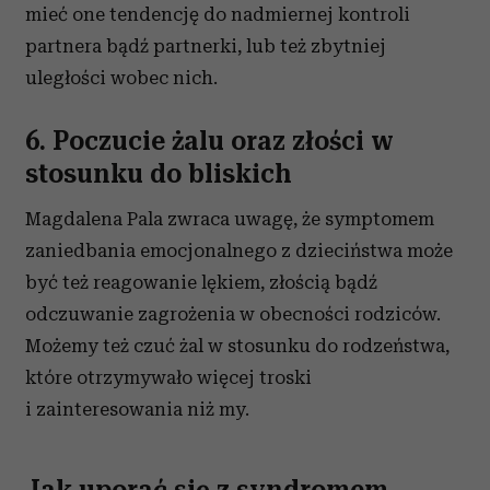
korzystasz z naszej witryny, udostępniamy partnerom
mieć one tendencję do nadmiernej kontroli
społecznościowym, reklamowym i analitycznym.
partnera bądź partnerki, lub też zbytniej
Partnerzy mogą połączyć te informacje z innymi danymi
uległości wobec nich.
otrzymanymi od Ciebie lub uzyskanymi podczas
korzystania z ich usług.
6. Poczucie żalu oraz złości w
stosunku do bliskich
Magdalena Pala zwraca uwagę, że symptomem
zaniedbania emocjonalnego z dzieciństwa może
być też reagowanie lękiem, złością bądź
odczuwanie zagrożenia w obecności rodziców.
Możemy też czuć żal w stosunku do rodzeństwa,
które otrzymywało więcej troski
i zainteresowania niż my.