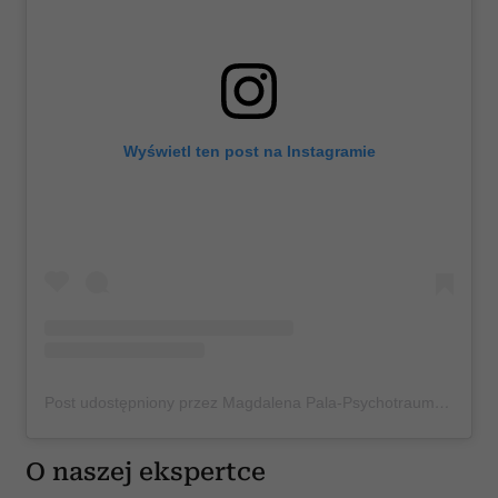
Wyświetl ten post na Instagramie
Post udostępniony przez Magdalena Pala-Psychotraumatolog (@magdalena.pala.therapy)
O naszej ekspertce