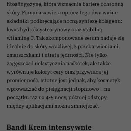
otrzymanymi od Ciebie lub uzyskanymi podczas
fitosfingozynę, która wzmacnia barierę ochronną
korzystania z ich usług.
skóry. Formuła zawiera oprócz tego dwa ważne
składniki podkręcające nocną syntezę kolagenu:
kwas hydroksystearynowy oraz stabilną
witaminę C. Tak skomponowane serum nadaje się
idealnie do skóry wrażliwej, z przebarwieniami,
zmarszczkami i utratą jędrności. Nie tylko
zagęszcza i uelastycznia naskórek, ale także
wyrównuje koloryt cery oraz przywraca jej
promienność. Istotne jest jednak, aby kosmetyk
wprowadzać do pielęgnacji stopniowo – na
początku raz na 4-5 nocy, później odstępy
między aplikacjami można zmniejszać.
Bandi Krem intensywnie