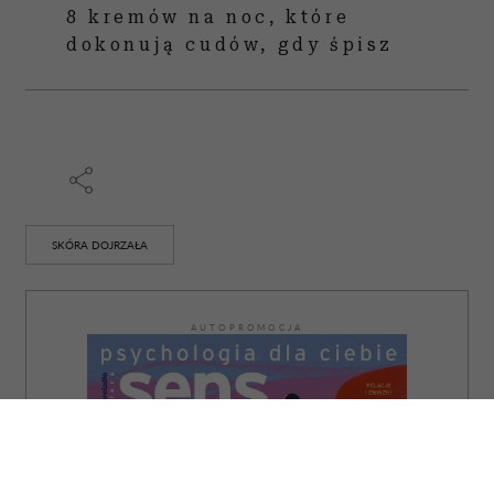
8 kremów na noc, które
dokonują cudów, gdy śpisz
SKÓRA DOJRZAŁA
AUTOPROMOCJA