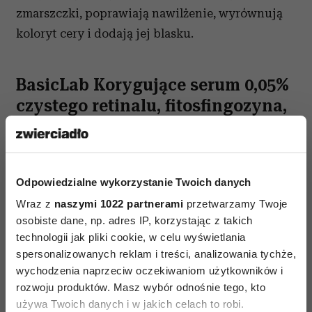
zmarszczki, poprawiają nawilżenie, wyrównują
koloryt cery i dodają jej blasku.
BasicLab Korygujące serum 0,05%
czystego retinalu, fitosfingozyna,
CICA, Redukcja i Stymulacja
Odpowiedzialne wykorzystanie Twoich danych
Wraz z
naszymi 1022 partnerami
przetwarzamy Twoje
osobiste dane, np. adres IP, korzystając z takich
technologii jak pliki cookie, w celu wyświetlania
spersonalizowanych reklam i treści, analizowania tychże,
wychodzenia naprzeciw oczekiwaniom użytkowników i
rozwoju produktów. Masz wybór odnośnie tego, kto
używa Twoich danych i w jakich celach to robi.