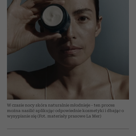
W czasie nocy skóra naturalnie młodnieje - ten proces
można nasilić aplikując odpowiednie kosmetyki i dbając o
wysypianie się (Fot. materiały prasowe La Mer)