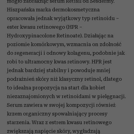
mogło zabraknąć serum Retisil od Sesdermy.
Hiszpańska marka dermokosmetyczna
opracowała jednak wyjątkowy typ retinoidu –
ester kwasu retinowego (HPR –
Hydroxypinacolone Retinoate). Działając na
poziomie komórkowym, wzmacnia on zdolność
do regeneracji i odnowy kolagenu, podobnie jak
robi to ultramocny kwas retinowy. HPR jest
jednak bardziej stabilny i powoduje mniej
podrażnień skóry niż klasyczny retinol, dlatego
to idealna propozycja na start dla kobiet
niezaznajomionych w retinoidami w pielęgnacji.
Serum zawiera w swojej kompozycji również
krzem organiczny spowalniający procesy
starzenia. Wraz z estrem kwasu retinowego
zwiększają napięcie skóry, wygładzają