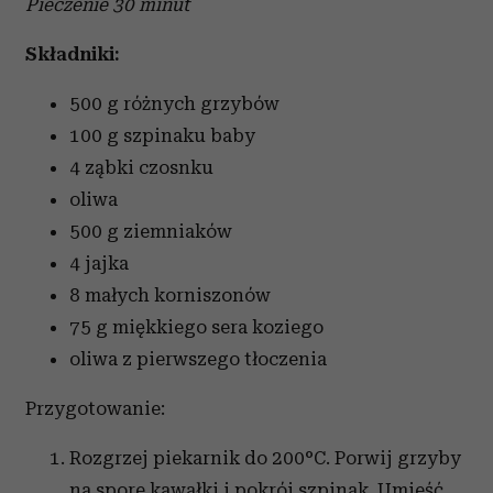
Pieczenie 30 minut
Składniki:
500 g różnych grzybów
100 g szpinaku baby
4 ząbki czosnku
oliwa
500 g ziemniaków
4 jajka
8 małych korniszonów
75 g miękkiego sera koziego
oliwa z pierwszego tłoczenia
Przygotowanie:
Rozgrzej piekarnik do 200°C. Porwij grzyby
na spore kawałki i pokrój szpinak. Umieść