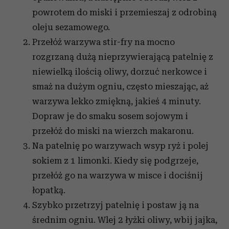
powrotem do miski i przemieszaj z odrobiną
oleju sezamowego.
Przełóż warzywa stir-fry na mocno
rozgrzaną dużą nieprzywierającą patelnię z
niewielką ilością oliwy, dorzuć nerkowce i
smaż na dużym ogniu, często mieszając, aż
warzywa lekko zmiękną, jakieś 4 minuty.
Dopraw je do smaku sosem sojowym i
przełóż do miski na wierzch makaronu.
Na patelnię po warzywach wsyp ryż i polej
sokiem z 1 limonki. Kiedy się podgrzeje,
przełóż go na warzywa w misce i dociśnij
łopatką.
Szybko przetrzyj patelnię i postaw ją na
średnim ogniu. Wlej 2 łyżki oliwy, wbij jajka,