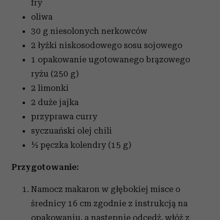
fry
oliwa
30 g niesolonych nerkowców
2 łyżki niskosodowego sosu sojowego
1 opakowanie ugotowanego brązowego
ryżu (250 g)
2 limonki
2 duże jajka
przyprawa curry
syczuański olej chili
½ pęczka kolendry (15 g)
Przygotowanie:
Namocz makaron w głębokiej misce o
średnicy 16 cm zgodnie z instrukcją na
opakowaniu, a następnie odcedź, włóż z