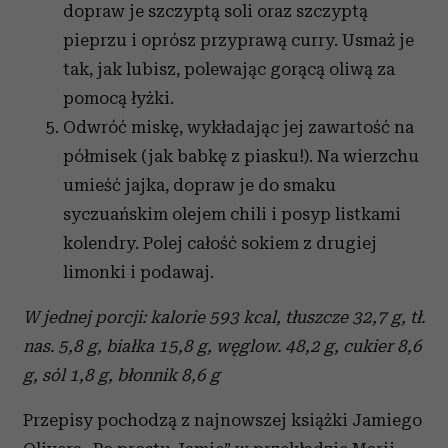
dopraw je szczyptą soli oraz szczyptą
pieprzu i oprósz przyprawą curry. Usmaż je
tak, jak lubisz, polewając gorącą oliwą za
pomocą łyżki.
Odwróć miskę, wykładając jej zawartość na
półmisek (jak babkę z piasku!). Na wierzchu
umieść jajka, dopraw je do smaku
syczuańskim olejem chili i posyp listkami
kolendry. Polej całość sokiem z drugiej
limonki i podawaj.
W jednej porcji: k
alorie 593 kcal, tłuszcze 32,7 g, tł.
nas. 5,8 g, białka 15,8 g, węglow. 48,2 g, cukier 8,6
g, sól 1,8 g, błonnik 8,6 g
Przepisy pochodzą z najnowszej książki Jamiego