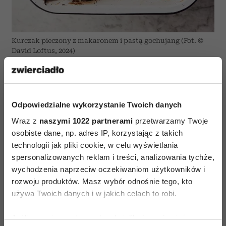
Kurczak pieczony z makaronem i pastą gochujang (Fot. ©
David Loftus, 2024)
Gochujang to ostra koreańska pasta chili, dzięki
której ta zapiekanka nabiera nowego wymiaru.
Odpowiedzialne wykorzystanie Twoich danych
4 porcje
Wraz z
naszymi 1022 partnerami
przetwarzamy Twoje
przygotowanie 12 minut
osobiste dane, np. adres IP, korzystając z takich
technologii jak pliki cookie, w celu wyświetlania
pieczenie 50 minut
spersonalizowanych reklam i treści, analizowania tychże,
wychodzenia naprzeciw oczekiwaniom użytkowników i
Składniki:
rozwoju produktów. Masz wybór odnośnie tego, kto
używa Twoich danych i w jakich celach to robi.
2 kawałki imbiru (po 6 cm, łącznie 80 g)
4 ząbki czosnku
Jeśli wyrazisz na to zgodę, chcielibyśmy również:
1 kapusta stożkowa