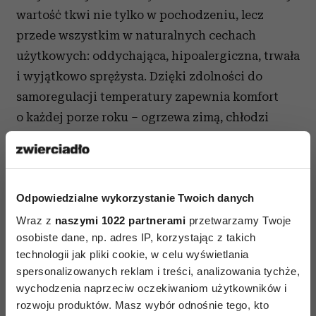
wartość tkwi nie tylko w pochodzeniu, lecz
przede wszystkim w naturalnych cechach
użytkowych: oddychająca, hipoalergiczna, trwała
i wyjątkowo sprężysta. Dzięki zdolności do
samoregulacji temperatury zapewnia komfort
o każdej porze roku – ogrzewa zimą, chłodzi
latem, wspierając tym samym głęboki,
nieprzerwany sen. Wełna ta nie tylko dba o ciało,
ale również buduje wokół snu atmosferę
wyciszenia i równowagi. To materiał, który
Odpowiedzialne wykorzystanie Twoich danych
zachowuje swoje właściwości przez lata i tworzy
Wraz z
naszymi 1022 partnerami
przetwarzamy Twoje
osobiste dane, np. adres IP, korzystając z takich
warunki, w których regeneracja staje się czymś
technologii jak pliki cookie, w celu wyświetlania
naturalnym. W kolekcji DlaSpania pełni rolę
spersonalizowanych reklam i treści, analizowania tychże,
przemyślanego dopełnienia całości – łącząc
wychodzenia naprzeciw oczekiwaniom użytkowników i
estetykę, funkcjonalność
i szacunek do natury.
rozwoju produktów. Masz wybór odnośnie tego, kto