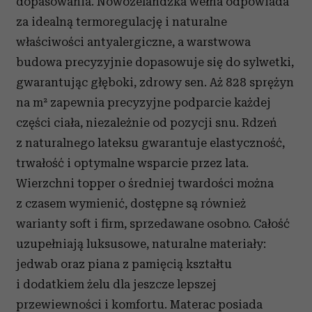
dopasowania. Nowozelandzka wełna odpowiada
otrzymanymi od Ciebie lub uzyskanymi podczas
za idealną termoregulację i naturalne
korzystania z ich usług.
właściwości antyalergiczne,
a warstwowa
budowa precyzyjnie dopasowuje się do sylwetki,
gwarantując głęboki, zdrowy sen. Aż 828 sprężyn
na m² zapewnia precyzyjne podparcie każdej
części ciała, niezależnie od pozycji snu. Rdzeń
z naturalnego lateksu gwarantuje elastyczność,
trwałość i optymalne wsparcie przez lata.
Wierzchni topper o średniej twardości można
z czasem wymienić, dostępne są również
warianty soft i firm, sprzedawane osobno. Całość
uzupełniają luksusowe, naturalne materiały:
jedwab oraz piana z pamięcią kształtu
i dodatkiem żelu dla jeszcze lepszej
przewiewności i komfortu. Materac posiada