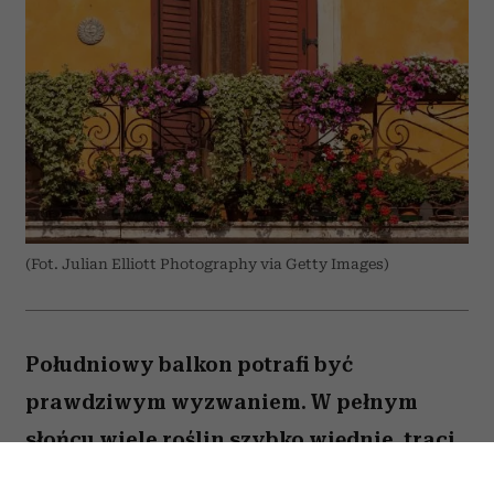
(Fot. Julian Elliott Photography via Getty Images)
Południowy balkon potrafi być
prawdziwym wyzwaniem. W pełnym
słońcu wiele roślin szybko więdnie, traci
kwiaty lub po prostu nie radzi sobie z