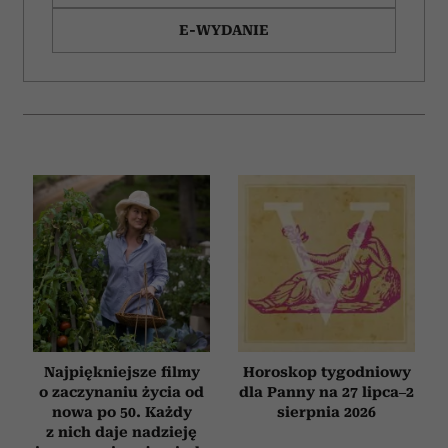
Wykorzystujemy pliki cookie do spersonalizowania treści
i reklam, aby oferować funkcje społecznościowe i
E-WYDANIE
analizować ruch w naszej witrynie. Informacje o tym, jak
korzystasz z naszej witryny, udostępniamy partnerom
społecznościowym, reklamowym i analitycznym.
Partnerzy mogą połączyć te informacje z innymi danymi
otrzymanymi od Ciebie lub uzyskanymi podczas
korzystania z ich usług.
Najpiękniejsze filmy
Horoskop tygodniowy
o zaczynaniu życia od
dla Panny na 27 lipca–2
nowa po 50. Każdy
sierpnia 2026
z nich daje nadzieję