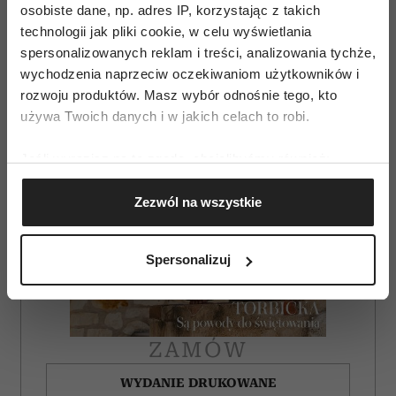
osobiste dane, np. adres IP, korzystając z takich
technologii jak pliki cookie, w celu wyświetlania
spersonalizowanych reklam i treści, analizowania tychże,
wychodzenia naprzeciw oczekiwaniom użytkowników i
rozwoju produktów. Masz wybór odnośnie tego, kto
używa Twoich danych i w jakich celach to robi.
Jeśli wyrazisz na to zgodę, chcielibyśmy również:
Gromadzić dane dotyczące Twojej lokalizacji
Zezwól na wszystkie
geograficznej z dokładnością nawet do kilku metrów
Identyfikować Twoje urządzenie, aktywnie
analizując charakteryzującego je zbiory danych
Spersonalizuj
(fingerprinting, czyli wirtualny odcisk palca)
Dowiedz się więcej odnośnie tego, jak Twoje osobiste
dane są przetwarzane oraz ustaw własne preferencje w
sekcji szczegółów
. W Deklaracji plików cookie możesz
ZAMÓW
zmienić lub wycofać swoją zgodę w dowolnej chwili.
WYDANIE DRUKOWANE