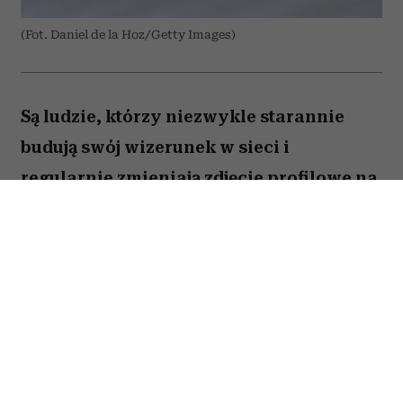
(Fot. Daniel de la Hoz/Getty Images)
Są ludzie, którzy niezwykle starannie
budują swój wizerunek w sieci i
regularnie zmieniają zdjęcie profilowe na
portalach społecznościowych. Ale nie
brakuje takich, którzy w internecie od lat
używają tej samej fotki – nawet gdy
zdążyli skończyć studia, założyć rodzinę i
osiwieć. Psycholożka Ruth Guest
tłumaczy, co to może o nas mówić.