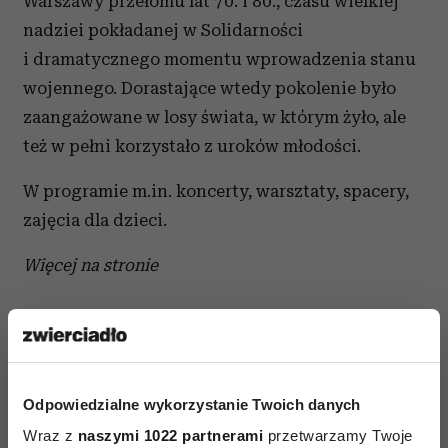
Warszawy przełomu lat 70. i 80., czasu wielkiej
nadziei pokładanej w Solidarności
i dramatycznego momentu wprowadzenia stanu
wojennego. Dorastające wtedy pokolenie było
zaangażowane w losy świata, w którym żyło, ale
też w pełni korzystało z uroków młodości.
W programie m.in. koncerty, warsztaty, spacery,
zajęcia dla dzieci.
Więcej na stronie
Odpowiedzialne wykorzystanie Twoich danych
Wraz z
naszymi 1022 partnerami
przetwarzamy Twoje
AUTOPROMOCJA