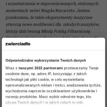
i uczestniczenia w improwizowanych, etnicznych
momentach
mówi Magda Navarrete.
Jestem
przekonana, że takie eksperymenty muzyczne
otworzą nowe możliwości dla młodych muzyków,
którzy dziś tworzą Młodą Polską Filharmonię.
Dzięki atrakcyjnym formom edukacji będą mogli
rozwijać się jako artyści. Projekty takie jak ten
pozwolą im też na lepszy zawodowy start
i dostrzeżenie przez rynek muzyczny
Mam
Odpowiedzialne wykorzystanie Twoich danych
nadzieję, że projekt Młoda Polska Filharmonia
Wraz z
naszymi 1022 partnerami
przetwarzamy Twoje
zainspiruje zarówno młodych, klasycznych
osobiste dane, np. adres IP, korzystając z takich
technologii jak pliki cookie, w celu wyświetlania
muzyków jak i polską publiczność ukazując jej
spersonalizowanych reklam i treści, analizowania tychże,
"nowe" oblicze muzyki poważnej
dodaje artystka.
wychodzenia naprzeciw oczekiwaniom użytkowników i
rozwoju produktów. Masz wybór odnośnie tego, kto
Magda Navarrete
to kobieta z pasją, jest ciągle
używa Twoich danych i w jakich celach to robi.
w drodze gdzieś między Warszawą, Madrytem,