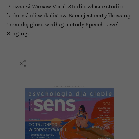
korzystania z ich usług.
Prowadzi Warsaw Vocal Studio, własne studio,
które szkoli wokalistów. Sama jest certyfikowaną
trenerką głosu według metody Speech Level
Singing.
AUTOPROMOCJA