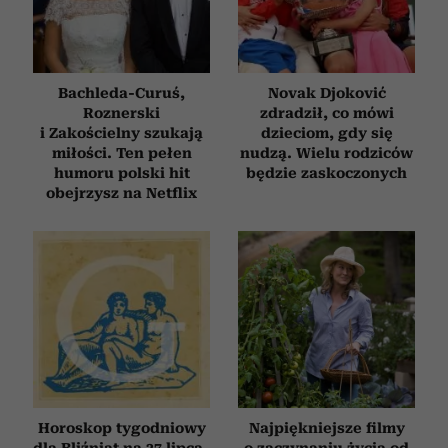
Bachleda-Curuś,
Novak Djoković
Roznerski
zdradził, co mówi
i Zakościelny szukają
dzieciom, gdy się
miłości. Ten pełen
nudzą. Wielu rodziców
humoru polski hit
będzie zaskoczonych
obejrzysz na Netflix
Horoskop tygodniowy
Najpiękniejsze filmy
dla Bliźniąt na 27 lipca–
o zaczynaniu życia od