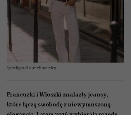
Spotlight/Launchmetrics
Francuzki i Włoszki znalazły jeansy,
które łączą swobodę z niewymuszoną
elegancją. Latem 2026 wybierają przede
wszystkim białe modele z szerokimi