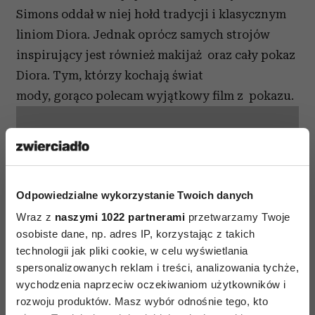
Simons oddał w niej hołd tradycji i klasycznym
liniom Diora. Jednak oprócz samych strojów
inspirujący jest również makijaż oraz cały pokaz
Diora. Tym, którzy kochają świat
mody, gorąco polecam wyjątkowy film z pokazu.
⋯
Odpowiedzialne wykorzystanie Twoich danych
Wraz z
naszymi 1022 partnerami
przetwarzamy Twoje
osobiste dane, np. adres IP, korzystając z takich
technologii jak pliki cookie, w celu wyświetlania
spersonalizowanych reklam i treści, analizowania tychże,
wychodzenia naprzeciw oczekiwaniom użytkowników i
Proszę
akceptuj pliki cookie marketingowe
, aby wyświetlić
rozwoju produktów. Masz wybór odnośnie tego, kto
tę zawartość YouTube.