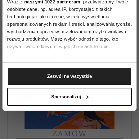
Wraz z
naszymi 1022 partnerami
przetwarzamy Twoje
osobiste dane, np. adres IP, korzystając z takich
AUTOPROMOCJA
technologii jak pliki cookie, w celu wyświetlania
spersonalizowanych reklam i treści, analizowania tychże,
wychodzenia naprzeciw oczekiwaniom użytkowników i
rozwoju produktów. Masz wybór odnośnie tego, kto
używa Twoich danych i w jakich celach to robi.
Jeśli wyrazisz na to zgodę, chcielibyśmy również:
Gromadzić dane dotyczące Twojej lokalizacji
Zezwól na wszystkie
geograficznej z dokładnością nawet do kilku metrów
Identyfikować Twoje urządzenie, aktywnie
analizując charakteryzującego je zbiory danych
Spersonalizuj
(fingerprinting, czyli wirtualny odcisk palca)
Dowiedz się więcej odnośnie tego, jak Twoje osobiste
dane są przetwarzane oraz ustaw własne preferencje w
sekcji szczegółów
. W Deklaracji plików cookie możesz
zmienić lub wycofać swoją zgodę w dowolnej chwili.
ZAMÓW