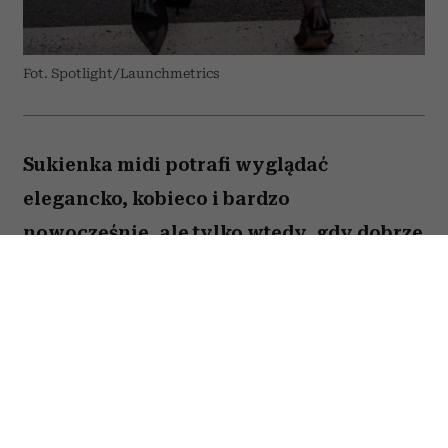
Fot. Spotlight/Launchmetrics
Sukienka midi potrafi wyglądać
elegancko, kobieco i bardzo
nowocześnie, ale tylko wtedy, gdy dobrze
dobierzemy do niej buty. Jeden
popularny model może zaburzyć
proporcje sylwetki, optycznie skrócić
nogi i sprawić, że cała stylizacja będzie
wyglądała ciężej, niż powinna.