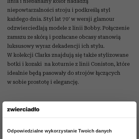
linia i niebanalny kolor nadadzą
niepowtarzalności stroju i podkreślą styl
każdego dnia. Styl lat 70’ w wersji glamour
odzwierciedlają modele z linii Bobby. Połączenie
zamszu ze skórą i pozłacane obcasy stanowią
luksusowy wyraz dekadencji ich stylu.
W kolekcji Clarks znajdują się także stylizowane
botki i kozaki na koturnie z linii Coniston, które
idealnie będą pasowały do strojów łączących
w sobie prostotę i elegancję.
Odpowiedzialne wykorzystanie Twoich danych