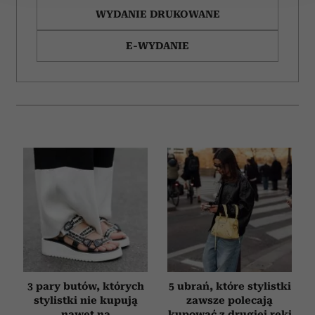
WYDANIE DRUKOWANE
Wykorzystujemy pliki cookie do spersonalizowania treści
i reklam, aby oferować funkcje społecznościowe i
E-WYDANIE
analizować ruch w naszej witrynie. Informacje o tym, jak
korzystasz z naszej witryny, udostępniamy partnerom
społecznościowym, reklamowym i analitycznym.
Partnerzy mogą połączyć te informacje z innymi danymi
otrzymanymi od Ciebie lub uzyskanymi podczas
korzystania z ich usług.
3 pary butów, których
5 ubrań, które stylistki
stylistki nie kupują
zawsze polecają
nawet na
kupować z drugiej ręki