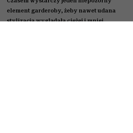
Czasem wystarczy jeden niepozorny
element garderoby, żeby nawet udana
stylizacja wyglądała ciężej i mniej
nowocześnie. Wiele kobiet wciąż nosi go
latem, choć dziś mamy znacznie bardziej
stylowe alternatywy.
Spis treści:
Cienkie bolerko może postarzyć całą
stylizację
Co założyć zamiast bolerka do letniej
sukienki?
Jak nosić bolerko, żeby wyglądało
nowocześnie?