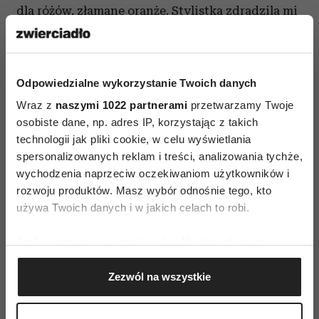
dla różów, złamane oranże. Stylistka zdradzila mi
kilka tajemnic dotyczących aplikacji lakieru.
Konieczna jest baza i top. To związek, jak
podklad i puder. Mogą istnieć osobno pytanie
Odpowiedzialne wykorzystanie Twoich danych
tylko czy na długo? Zapewniam Was, że
Wraz z
naszymi 1022 partnerami
przetwarzamy Twoje
trzymanie się tych zasad może w dużym stopniu
osobiste dane, np. adres IP, korzystając z takich
przyczynić się do długotrwałości powłoki lakieru
technologii jak pliki cookie, w celu wyświetlania
na płytce paznokcia. Istnieje tak ogromny wybór
spersonalizowanych reklam i treści, analizowania tychże,
wychodzenia naprzeciw oczekiwaniom użytkowników i
tych maleńkich buteleczek, że można oszaleć lecz
rozwoju produktów. Masz wybór odnośnie tego, kto
mam nadzieję, że ze szczęścia. W czasach
używa Twoich danych i w jakich celach to robi.
oszczędności zdarza się, że zamiast kupować –
kolejną - czarną sukienkę, zmienimy kolor
Jeśli wyrazisz na to zgodę, chcielibyśmy również:
lakieru i oczywiście makijaż (sic!) co sprawi, że
Gromadzić dane dotyczące Twojej lokalizacji
Zezwól na wszystkie
jesteśmy poprostu new wave, en vogue i jak
geograficznej z dokładnością nawet do kilku metrów
Identyfikować Twoje urządzenie, aktywnie
Joy...zadowolone z siebie.
analizując charakteryzującego je zbiory danych