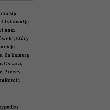
nno się
aktykował ją
wi nam
ówek”, który
acieja
e. Za kamerę
, Oskara,
. Proces
miłości i
rzypadku