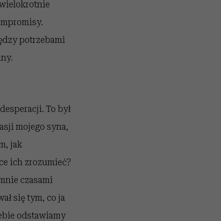
 wielokrotnie
kompromisy.
ędzy potrzebami
lny.
esperacji. To był
asji mojego syna,
m, jak
hce ich zrozumieć?
 mnie czasami
ał się tym, co ja
iebie odstawiamy