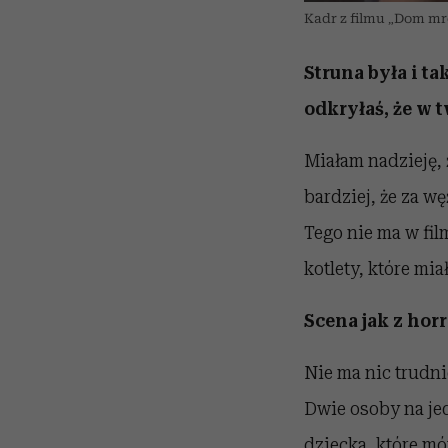
Kadr z filmu „Dom mr
Struna była i 
odkryłaś, że w 
Miałam nadzieję, ż
bardziej, że za w
Tego nie ma w fil
kotlety, które mi
Scena jak z horr
Nie ma nic trudni
Dwie osoby na je
dziecka, które mó