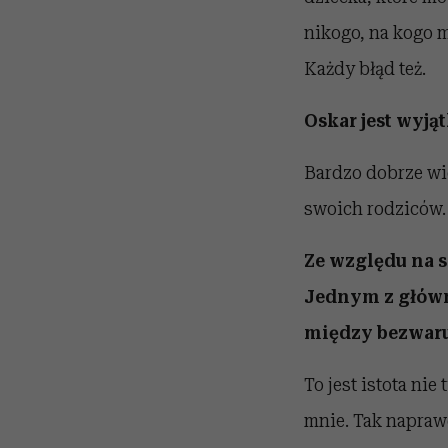
nikogo, na kogo m
Każdy błąd też.
Oskar jest wyj
Bardzo dobrze wie
swoich rodziców.
Ze względu na s
Jednym z główn
między bezwarun
To jest istota nie 
mnie. Tak naprawd