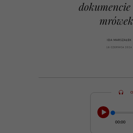
kawę z Kasią Miller”, s.
rozczarowują
dokumencie
odc. 7]
mrówe
IDA MARSZAŁEK
18 CZERWCA 2026
O
00:00