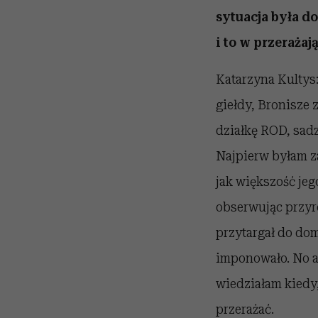
sytuacja była 
i to w przerażaj
Katarzyna Kultys:
giełdy, Bronisze
działkę ROD, sadz
Najpierw byłam z
jak większość jeg
obserwując przyro
przytargał do dom
imponowało. No al
wiedziałam kiedy,
przerażać.