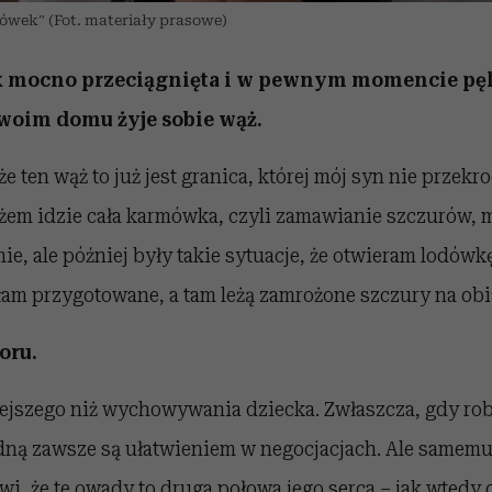
ówek” (Fot. materiały prasowe)
tak mocno przeciągnięta i w pewnym momencie pęk
twoim domu żyje sobie wąż.
e ten wąż to już jest granica, której mój syn nie przekr
ężem idzie cała karmówka, czyli zamawianie szczurów, 
mie, ale później były takie sytuacje, że otwieram lodów
ałam przygotowane, a tam leżą zamrożone szczury na obi
oru.
ejszego niż wychowywania dziecka. Zwłaszcza, gdy rob
dną zawsze są ułatwieniem w negocjacjach. Ale samemu
wi, że te owady to druga połowa jego serca – jak wted