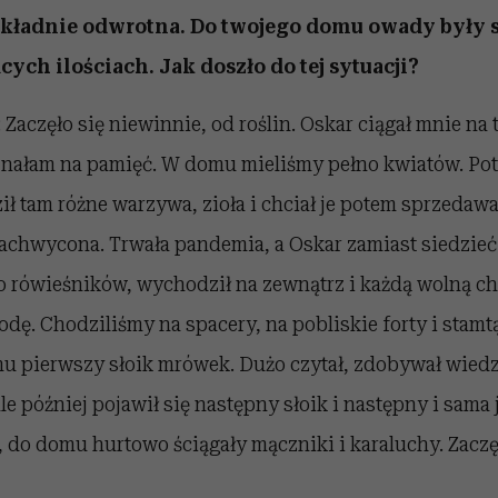
dokładnie odwrotna. Do twojego domu owady były
ących ilościach. Jak doszło do tej sytuacji?
 Zaczęło się niewinnie, od roślin. Oskar ciągał mnie na 
 znałam na pamięć. W domu mieliśmy pełno kwiatów. Po
ił tam różne warzywa, zioła i chciał je potem sprzedawa
achwycona. Trwała pandemia, a Oskar zamiast siedzieć
o rówieśników, wychodził na zewnątrz i każdą wolną ch
dę. Chodziliśmy na spacery, na pobliskie forty i stamt
u pierwszy słoik mrówek. Dużo czytał, zdobywał wiedz
e później pojawił się następny słoik i następny i sama 
 do domu hurtowo ściągały mączniki i karaluchy. Zaczę