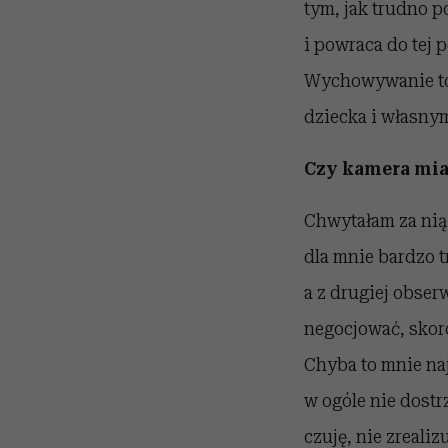
tym, jak trudno p
i powraca do tej p
Wychowywanie to 
dziecka i własnymi
Czy kamera mia
Chwytałam za nią 
dla mnie bardzo t
a z drugiej obser
negocjować, skoro
Chyba to mnie naj
w ogóle nie dostr
czuję, nie zreali