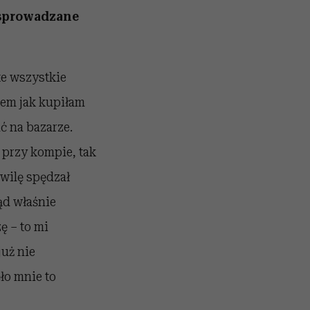
 sprowadzane
te wszystkie
tem jak kupiłam
ć na bazarze.
 przy kompie, tak
wilę spędzał
ąd właśnie
ę – to mi
już nie
ło mnie to