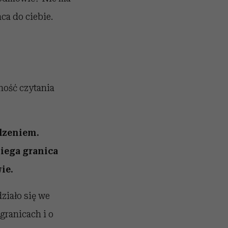
ca do ciebie.
ność czytania
ydzeniem.
iega granica
ie.
działo się we
granicach i o