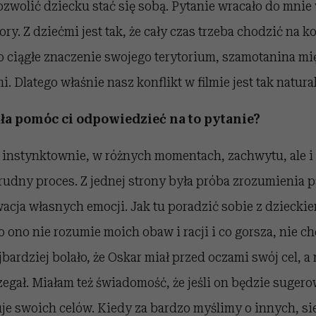
ozwolić dziecku stać się sobą. Pytanie wracało do mnie
ory. Z dziećmi jest tak, że cały czas trzeba chodzić na 
ciągłe znaczenie swojego terytorium, szamotanina mi
. Dlatego właśnie nasz konflikt w filmie jest tak natura
ła pomóc ci odpowiedzieć na to pytanie?
instynktownie, w różnych momentach, zachwytu, ale i d
rudny proces. Z jednej strony była próba zrozumienia p
wacja własnych emocji. Jak tu poradzić sobie z dzieckie
 ono nie rozumie moich obaw i racji i co gorsza, nie c
bardziej bolało, że Oskar miał przed oczami swój cel, a
zegał. Miałam też świadomość, że jeśli on będzie sugerow
zuje swoich celów. Kiedy za bardzo myślimy o innych, s