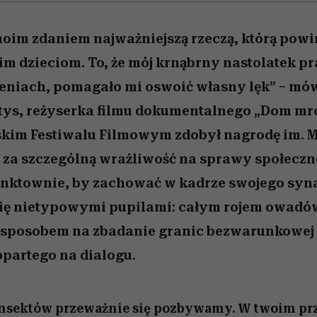
moim zdaniem najważniejszą rzeczą, którą powi
m dzieciom. To, że mój krnąbrny nastolatek pr
zeniach, pomagało mi oswoić własny lęk” – mó
tys, reżyserka filmu dokumentalnego „Dom mr
skim Festiwalu Filmowym zdobył nagrodę im. M
za szczególną wrażliwość na sprawy społeczn
ynktownie, by zachować w kadrze swojego syna
się nietypowymi pupilami: całym rojem owadów
j sposobem na zbadanie granic bezwarunkowej 
opartego na dialogu.
 Insektów przeważnie się pozbywamy. W twoim p