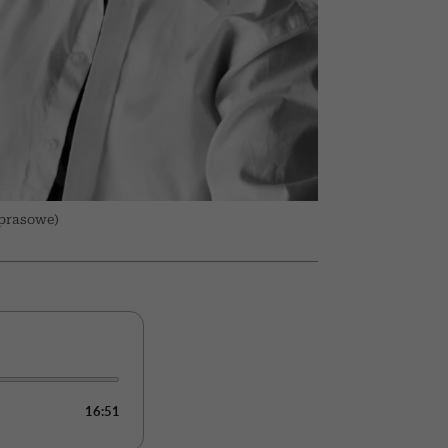
olarów
żegnają się eleganckie osoby
 prasowe)
16:51