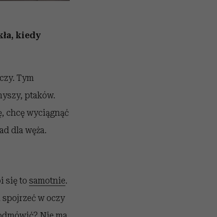
ła, kiedy
oczy. Tym
myszy, ptaków.
kę, chcę wyciągnąć
ad dla węża.
i się to
samotnie
.
 spojrzeć w oczy
y odmówić? Nie ma