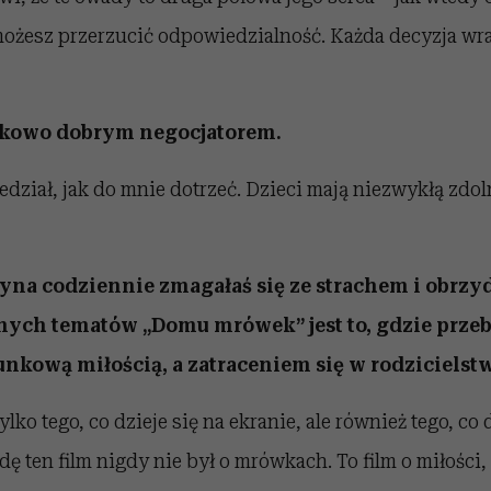
ożesz przerzucić odpowiedzialność. Każda decyzja wra
ątkowo dobrym negocjatorem.
dział, jak do mnie dotrzeć. Dzieci mają niezwykłą zdol
yna codziennie zmagałaś się ze strachem i obrz
ych tematów „Domu mrówek” jest to, gdzie przeb
kową miłością, a zatraceniem się w rodzicielstw
tylko tego, co dzieje się na ekranie, ale również tego, co 
ę ten film nigdy nie był o mrówkach. To film o miłości, 