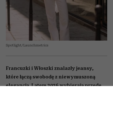
Spotlight/Launchmetrics
Francuzki i Włoszki znalazły jeansy,
które łączą swobodę z niewymuszoną
elegancją. Latem 2026 wybierają przede
wszystkim białe modele z szerokimi
nogawkami i mocno podkreśloną talią.
Podobne fasony znalazłyśmy także w