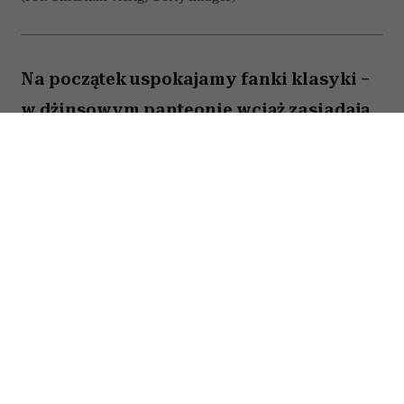
Na początek uspokajamy fanki klasyki –
w dżinsowym panteonie wciąż zasiadają
niebieskości i czernie, a latem także biele,
spierając się co najwyżej o szerokość
nogawki i wysokość stanu. Mają jednak
mocną konkurencję, która coraz śmielej
walczy o umoszczenie sobie miejsca tuż
obok starych wyjadaczy. Kawałek
denimowego tortu uszczknęły w tym
sezonie zarówno apetyczne beże i brązy
przywołujące na myśl karmelowy flan