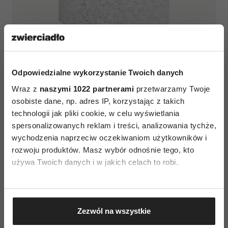
Spódnica Bizuu (mat. prasowe)
Odpowiedzialne wykorzystanie Twoich danych
Jeśli spodobała ci się spódnica Kożuchowskiej,
Wraz z
naszymi 1022 partnerami
przetwarzamy Twoje
mamy dobrą i złą wiadomość. Dobra jest taka, że
osobiste dane, np. adres IP, korzystając z takich
aktualnie można ją dostać za 489,30 zł zamiast
technologii jak pliki cookie, w celu wyświetlania
spersonalizowanych reklam i treści, analizowania tychże,
początkowej ceny 699 zł, ale zła – że to ostatni
wychodzenia naprzeciw oczekiwaniom użytkowników i
moment, żeby ją zdobyć, bo rozmiary znikają
rozwoju produktów. Masz wybór odnośnie tego, kto
jeden po drugim.
używa Twoich danych i w jakich celach to robi.
Czytaj także
Jeśli wyrazisz na to zgodę, chcielibyśmy również:
Gromadzić dane dotyczące Twojej lokalizacji
Zezwól na wszystkie
geograficznej z dokładnością nawet do kilku metrów
Identyfikować Twoje urządzenie, aktywnie