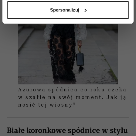
analizując charakteryzującego je zbiory danych
Spersonalizuj
(fingerprinting, czyli wirtualny odcisk palca)
Dowiedz się więcej odnośnie tego, jak Twoje osobiste
dane są przetwarzane oraz ustaw własne preferencje w
sekcji szczegółów
. W Deklaracji plików cookie możesz
zmienić lub wycofać swoją zgodę w dowolnej chwili.
Wykorzystujemy pliki cookie do spersonalizowania treści
i reklam, aby oferować funkcje społecznościowe i
analizować ruch w naszej witrynie. Informacje o tym, jak
korzystasz z naszej witryny, udostępniamy partnerom
społecznościowym, reklamowym i analitycznym.
Ażurowa spódnica co roku czeka
Partnerzy mogą połączyć te informacje z innymi danymi
w szafie na swój moment. Jak ją
otrzymanymi od Ciebie lub uzyskanymi podczas
nosić tej wiosny?
korzystania z ich usług.
Białe koronkowe spódnice w stylu