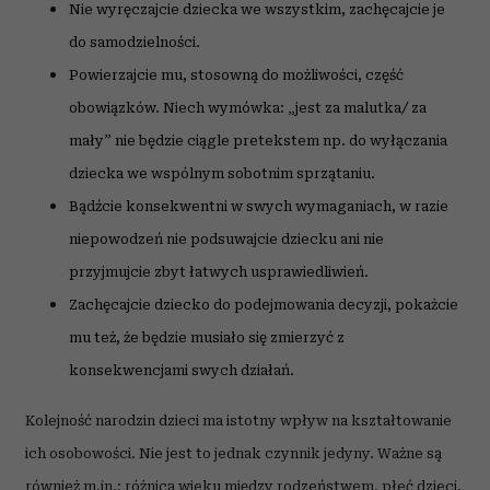
Nie wyręczajcie dziecka we wszystkim, zachęcajcie je
do samodzielności.
Powierzajcie mu, stosowną do możliwości, część
obowiązków. Niech wymówka: „jest za malutka/ za
mały” nie będzie ciągle pretekstem np. do wyłączania
dziecka we wspólnym sobotnim sprzątaniu.
Bądźcie konsekwentni w swych wymaganiach, w razie
niepowodzeń nie podsuwajcie dziecku ani nie
przyjmujcie zbyt łatwych usprawiedliwień.
Zachęcajcie dziecko do podejmowania decyzji, pokażcie
mu też, że będzie musiało się zmierzyć z
konsekwencjami swych działań.
Kolejność narodzin dzieci ma istotny wpływ na kształtowanie
ich osobowości. Nie jest to jednak czynnik jedyny. Ważne są
również m.in.: różnica wieku między rodzeństwem, płeć dzieci,