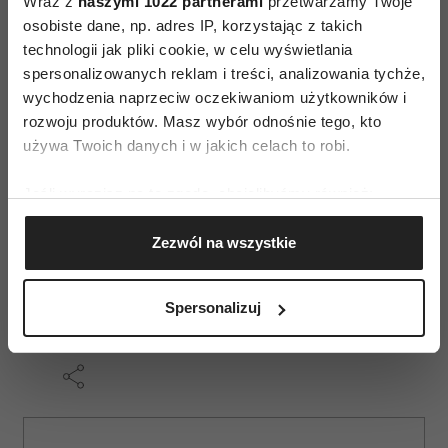
Wraz z
naszymi 1022 partnerami
przetwarzamy Twoje
osobiste dane, np. adres IP, korzystając z takich
technologii jak pliki cookie, w celu wyświetlania
spersonalizowanych reklam i treści, analizowania tychże,
wychodzenia naprzeciw oczekiwaniom użytkowników i
rozwoju produktów. Masz wybór odnośnie tego, kto
używa Twoich danych i w jakich celach to robi.
Jeśli wyrazisz na to zgodę, chcielibyśmy również:
Gromadzić dane dotyczące Twojej lokalizacji
Zezwól na wszystkie
geograficznej z dokładnością nawet do kilku metrów
Dziecko średnie
Identyfikować Twoje urządzenie, aktywnie
analizując charakteryzującego je zbiory danych
Spersonalizuj
(fingerprinting, czyli wirtualny odcisk palca)
Dowiedz się więcej odnośnie tego, jak Twoje osobiste
dane są przetwarzane oraz ustaw własne preferencje w
sekcji szczegółów
. W Deklaracji plików cookie możesz
zmienić lub wycofać swoją zgodę w dowolnej chwili.