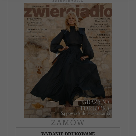
AUTOPROMOCJA
Wykorzystujemy pliki cookie do spersonalizowania treści
i reklam, aby oferować funkcje społecznościowe i
analizować ruch w naszej witrynie. Informacje o tym, jak
korzystasz z naszej witryny, udostępniamy partnerom
społecznościowym, reklamowym i analitycznym.
Partnerzy mogą połączyć te informacje z innymi danymi
otrzymanymi od Ciebie lub uzyskanymi podczas
korzystania z ich usług.
ZAMÓW
WYDANIE DRUKOWANE