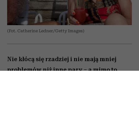
(Fot. Catherine Ledner/Getty Images)
Nie kłócą się rzadziej i nie mają mniej
problemów niż inne pary – a mimo to
zostają razem na dekady. Co naprawdę
odróżnia szczęśliwe małżeństwa po
pięćdziesiątce od tych, które się
rozpadają?
O sekret trwałych związków magazyn „Parade”