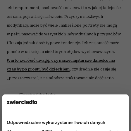
ich temperament, osobowość rodziców i to w jakiej kolejności
oni sami pojawili się na świecie. Przyczyn możliwych
modyfikacji może być wiele i nakreślone portrety nie mogą
w pełni pasować do wszystkich indywidualnych przypadków.
Ukazują jednak dość typowe tendencje. Ich znajomość może
pomóc w uniknięciu niektórych błędów wychowawczych.
Warto zwrócić uwagę, czy nasze najstarsze dziecko ma
czas by po prostu być dzieckiem
, czy średnie nie czuje się
„przezroczyste”, a najmłodsze traktowane nie dość serio.
Czytaj także
Odpowiedzialne wykorzystanie Twoich danych