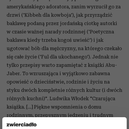
amerykańskiego adoratora, zanim wyrzucił go za
drzwi ('Kibbeh dla kowboja'), jak przyrządzić
baklawę podaną przez jordańską ciotkę autorki
w czasie ważnej narady rodzinnej ('Poetyczna
baklawa kiedy trzeba kogoś uwieść') i jak
ugotować bób dla mężczyzny, na którego czekało
się całe życie ('Ful dla ukochanego'). Jednak nie
tylko przepisy warto zapamiętać z książki Abu-
Jaber. To wzruszająca i wyjątkowo zabawna
opowieść o dzieciństwie, rodzinie i życiu na
styku dwóch kompletnie różnych kultur (i dwóch
różnych kuchni)". Ludwika Włodek "Czarująca
książka. […] Piękne wspomnienia o domu
rodzinnym, przepysznym jedzeniu i trudnym
życiu emigranta". "O: The Oprah Magazine"