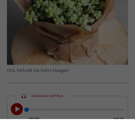
(Fot. fottodk via Getty Images)
ODSŁUCHAJ ARTYKUŁ
00:00
04:26