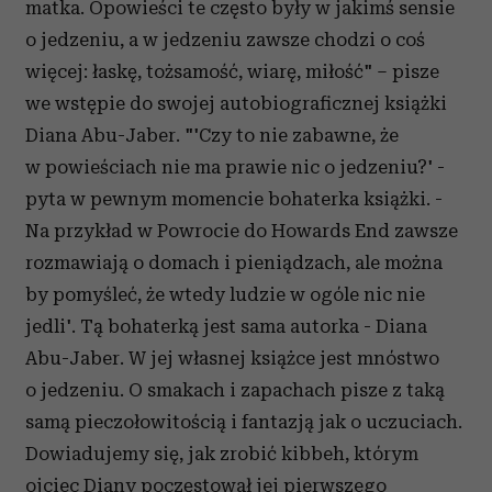
matka. Opowieści te często były w jakimś sensie
o jedzeniu, a w jedzeniu zawsze chodzi o coś
więcej: łaskę, tożsamość, wiarę, miłość" – pisze
we wstępie do swojej autobiograficznej książki
Diana Abu-Jaber. "'Czy to nie zabawne, że
w powieściach nie ma prawie nic o jedzeniu?' -
pyta w pewnym momencie bohaterka książki. -
Na przykład w Powrocie do Howards End zawsze
rozmawiają o domach i pieniądzach, ale można
by pomyśleć, że wtedy ludzie w ogóle nic nie
jedli'. Tą bohaterką jest sama autorka - Diana
Abu-Jaber. W jej własnej książce jest mnóstwo
o jedzeniu. O smakach i zapachach pisze z taką
samą pieczołowitością i fantazją jak o uczuciach.
Dowiadujemy się, jak zrobić kibbeh, którym
ojciec Diany poczęstował jej pierwszego