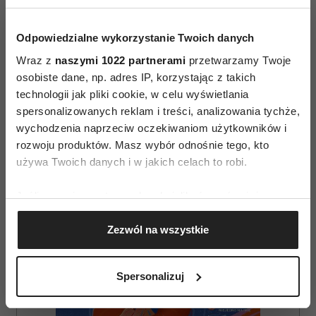
Odpowiedzialne wykorzystanie Twoich danych
Wraz z
naszymi 1022 partnerami
przetwarzamy Twoje
osobiste dane, np. adres IP, korzystając z takich
technologii jak pliki cookie, w celu wyświetlania
AUTOPROMOCJA
spersonalizowanych reklam i treści, analizowania tychże,
wychodzenia naprzeciw oczekiwaniom użytkowników i
rozwoju produktów. Masz wybór odnośnie tego, kto
używa Twoich danych i w jakich celach to robi.
Jeśli wyrazisz na to zgodę, chcielibyśmy również:
Gromadzić dane dotyczące Twojej lokalizacji
Zezwól na wszystkie
geograficznej z dokładnością nawet do kilku metrów
Identyfikować Twoje urządzenie, aktywnie
analizując charakteryzującego je zbiory danych
Spersonalizuj
(fingerprinting, czyli wirtualny odcisk palca)
Dowiedz się więcej odnośnie tego, jak Twoje osobiste