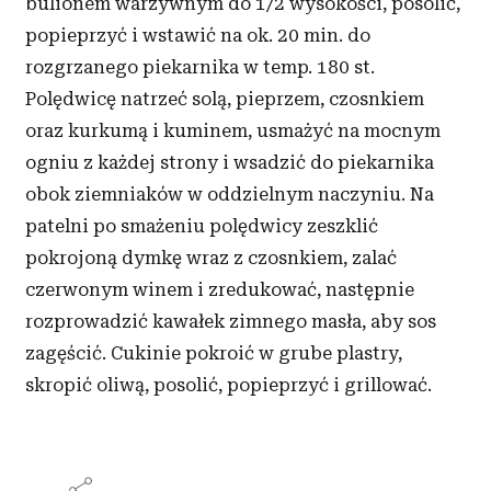
bulionem warzywnym do 1/2 wysokości, posolić,
popieprzyć i wstawić na ok. 20 min. do
rozgrzanego piekarnika w temp. 180 st.
Polędwicę natrzeć solą, pieprzem, czosnkiem
oraz kurkumą i kuminem, usmażyć na mocnym
ogniu z każdej strony i wsadzić do piekarnika
obok ziemniaków w oddzielnym naczyniu. Na
patelni po smażeniu polędwicy zeszklić
pokrojoną dymkę wraz z czosnkiem, zalać
czerwonym winem i zredukować, następnie
rozprowadzić kawałek zimnego masła, aby sos
zagęścić. Cukinie pokroić w grube plastry,
skropić oliwą, posolić, popieprzyć i grillować.