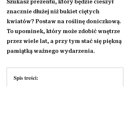
Szukasz prezentu, który będzie cieszył
znacznie dłużej niż bukiet ciętych
kwiatów? Postaw na roślinę doniczkową.
To upominek, który może zdobić wnętrze
przez wiele lat, a przy tym stać się piękną
pamiątką ważnego wydarzenia.
Spis treści:
1. Storczyk
2. Rozchodnik Morgana
3. Skrzydłokwiat
4. Kamelia japońska
5. Drzewko oliwne