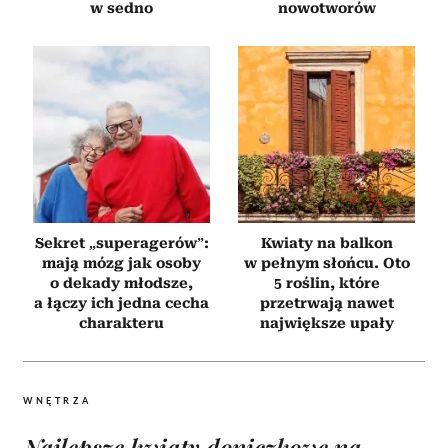
w sedno
nowotworów
Sekret „superagerów”:
Kwiaty na balkon
mają mózg jak osoby
w pełnym słońcu. Oto
o dekady młodsze,
5 roślin, które
a łączy ich jedna cecha
przetrwają nawet
charakteru
największe upały
WNĘTRZA
Najlepsze kwiaty doniczkowe na