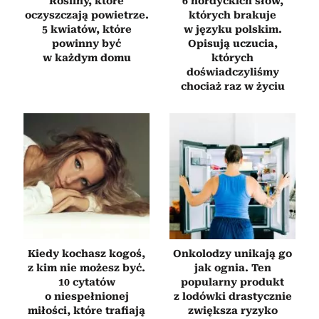
Rośliny, które
6 nordyckich słów,
oczyszczają powietrze.
których brakuje
5 kwiatów, które
w języku polskim.
powinny być
Opisują uczucia,
w każdym domu
których
doświadczyliśmy
chociaż raz w życiu
Kiedy kochasz kogoś,
Onkolodzy unikają go
z kim nie możesz być.
jak ognia. Ten
10 cytatów
popularny produkt
o niespełnionej
z lodówki drastycznie
miłości, które trafiają
zwiększa ryzyko