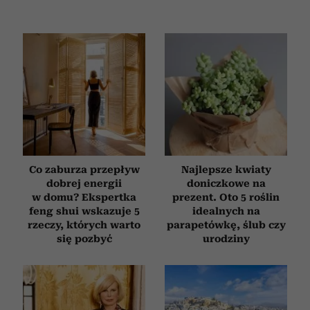
korzystasz z naszej witryny, udostępniamy partnerom
społecznościowym, reklamowym i analitycznym.
Partnerzy mogą połączyć te informacje z innymi danymi
otrzymanymi od Ciebie lub uzyskanymi podczas
korzystania z ich usług.
Co zaburza przepływ
Najlepsze kwiaty
dobrej energii
doniczkowe na
w domu? Ekspertka
prezent. Oto 5 roślin
feng shui wskazuje 5
idealnych na
rzeczy, których warto
parapetówkę, ślub czy
się pozbyć
urodziny