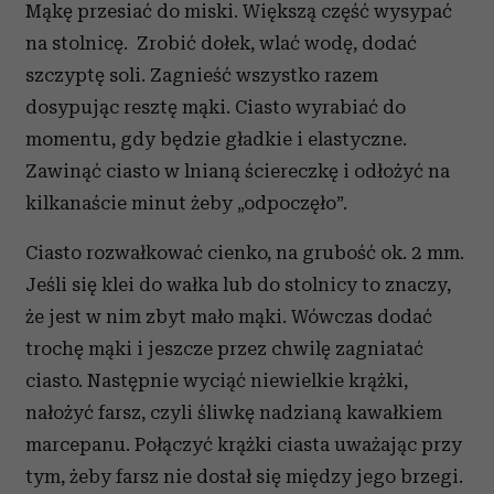
Mąkę przesiać do miski. Większą część wysypać
na stolnicę. Zrobić dołek, wlać wodę, dodać
szczyptę soli. Zagnieść wszystko razem
dosypując resztę mąki. Ciasto wyrabiać do
momentu, gdy będzie gładkie i elastyczne.
Zawinąć ciasto w lnianą ściereczkę i odłożyć na
kilkanaście minut żeby „odpoczęło”.
Ciasto rozwałkować cienko, na grubość ok. 2 mm.
Jeśli się klei do wałka lub do stolnicy to znaczy,
że jest w nim zbyt mało mąki. Wówczas dodać
trochę mąki i jeszcze przez chwilę zagniatać
ciasto. Następnie wyciąć niewielkie krążki,
nałożyć farsz, czyli śliwkę nadzianą kawałkiem
marcepanu. Połączyć krążki ciasta uważając przy
tym, żeby farsz nie dostał się między jego brzegi.