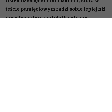
Osiemdziesięcioletnia kobieta, która w
teście pamięciowym radzi sobie lepiej niż
niejedna czterdziestolatka – to nie
wyjątek, lecz zjawisko, które od 25 lat
opisują naukowcy z Northwestern
University. W najnowszej publikacji w
„Alzheimer's & Dementia” zespół ujawnia,
co łączy osoby określane mianem
„superagerów”.
By zakwalifikować się do tego elitarnego grona,
trzeba mieć co najmniej 80 lat i zapamiętać
przynajmniej dziewięć z piętnastu słów
odczytanych pół godziny wcześniej – wynik,