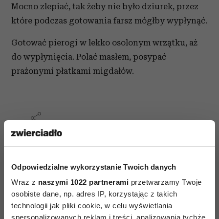
Mocno zlepiać, tak żeby nie było dziurek, przez
które podczas gotowania farsz mógłby wypłynąć.
Gotować pierogi w lekko osolonym wrzątku, aż
do wypłynięcia. Polać masłem, posypać
prażonymi płatkami migdałów.
AUTOPROMOCJA
Odpowiedzialne wykorzystanie Twoich danych
Wraz z
naszymi 1022 partnerami
przetwarzamy Twoje
osobiste dane, np. adres IP, korzystając z takich
technologii jak pliki cookie, w celu wyświetlania
spersonalizowanych reklam i treści, analizowania tychże,