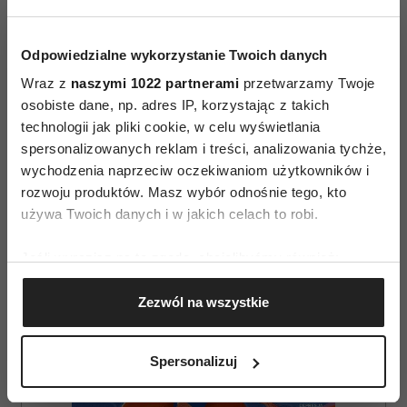
Odpowiedzialne wykorzystanie Twoich danych
Wraz z
naszymi 1022 partnerami
przetwarzamy Twoje
osobiste dane, np. adres IP, korzystając z takich
technologii jak pliki cookie, w celu wyświetlania
spersonalizowanych reklam i treści, analizowania tychże,
AUTOPROMOCJA
wychodzenia naprzeciw oczekiwaniom użytkowników i
rozwoju produktów. Masz wybór odnośnie tego, kto
używa Twoich danych i w jakich celach to robi.
Jeśli wyrazisz na to zgodę, chcielibyśmy również:
Gromadzić dane dotyczące Twojej lokalizacji
Zezwól na wszystkie
geograficznej z dokładnością nawet do kilku metrów
Identyfikować Twoje urządzenie, aktywnie
analizując charakteryzującego je zbiory danych
Spersonalizuj
(fingerprinting, czyli wirtualny odcisk palca)
Dowiedz się więcej odnośnie tego, jak Twoje osobiste