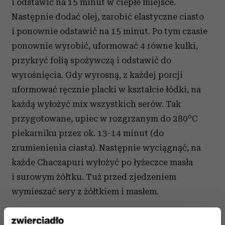
i odstawić na 15 minut w ciepłe miejsce.
Następnie dodać olej, zarobić elastyczne ciasto
i ponownie odstawić na 15 minut. Po tym czasie
ponownie wyrobić, uformować 4 równe kulki,
przykryć folią spożywczą i odstawić do
wyrośnięcia. Gdy wyrosną, z każdej porcji
uformować ręcznie placki w kształcie łódki, na
każdą wyłożyć mix wszystkich serów. Tak
o
przygotowane, upiec w rozgrzanym do 280
C
piekarniku przez ok. 13-14 minut (do
zrumienienia ciasta). Następnie wyciągnąć, na
każde Chaczapuri wyłożyć po łyżeczce masła
i surowym żółtku. Tuż przed zjedzeniem
wymieszać sery z żółtkiem i masłem.
Smacznego!