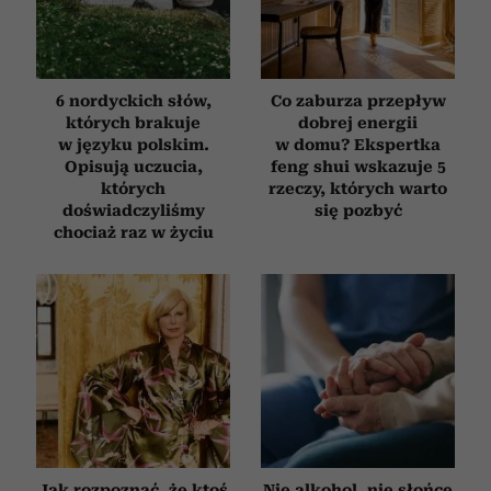
6 nordyckich słów,
Co zaburza przepływ
których brakuje
dobrej energii
w języku polskim.
w domu? Ekspertka
Opisują uczucia,
feng shui wskazuje 5
których
rzeczy, których warto
doświadczyliśmy
się pozbyć
chociaż raz w życiu
Jak rozpoznać, że ktoś
Nie alkohol, nie słońce