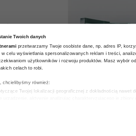
ikają go
tanie Twoich danych
. Ten
tnerami
przetwarzamy Twoje osobiste dane, np. adres IP, korzys
rodukt z
ie, w celu wyświetlania spersonalizowanych reklam i treści, anali
zekiwaniom użytkowników i rozwoju produktów. Masz wybór odn
tycznie
kich celach to robi.
yzyko
ę, chcielibyśmy również:
yczące Twojej lokalizacji geograficznej z dokładnością nawet d
rów
e urządzenie, aktywnie analizując charakteryzującego je zbiory
wirtualny odcisk palca)
ie tego, jak Twoje osobiste dane są przetwarzane oraz ustaw w
SKA
zegółów
. W Deklaracji plików cookie możesz zmienić lub wycof