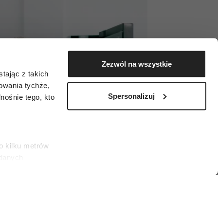
Zezwól na wszystkie
tając z takich
zowania tychże,
Spersonalizuj
ośnie tego, kto
o kilku metrów
 danych
łasne
ać swoją zgodę w