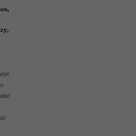
un
Raport Lyst ujawnił
najbardziej pożądane
sos,
ubrania i marki sezonu
zy,
ażyć
do
odać
lać