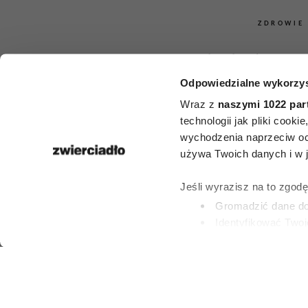
ZDROWIE
Onkolodzy un
Odpowiedzialne wykorzys
jak ognia
Wraz z
naszymi 1022 par
popularny p
technologii jak pliki cook
wychodzenia naprzeciw oc
lodówki dras
używa Twoich danych i w ja
zwiększa r
Jeśli wyrazisz na to zgod
Gromadzić dane dot
nowotwo
Identyfikować Twoj
(fingerprinting, czyli 
Dowiedz się więcej odnośn
PATRYCJA KLIKOW
preferencje w
sekcji szc
13 LIPCA 2026
dowolnej chwili.