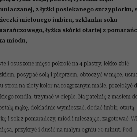
/27
 5,
zupełny brak ogłady
wśród najchętniej
Miller s. 5, odc. 6]
artystkę
girls”
pierwszy zwiast
oglądanych na Netflixie
mniaczanej, 2 łyżki posiekanego szczypiorku, 
yżeczki mielonego imbiru, szklanka soku
arańczowego, łyżka skórki otartej z pomarańc
ka miodu,
e i osuszone mięso pokroić na 4 plastry, lekko zbić
zkiem, posypać solą i pieprzem, obtoczyć w mące, usm
u stron na złoty kolor na rozgrzanym maśle, przełożyć 
kiego rondla, trzymać w cieple. Na patelnię z masłem d
stałą mąkę, dokładnie wymieszać, dodać imbir, otartą
kę i sok z pomarańczy, miód i mieszając, zagotować. W
ięsa, przykryć i dusić na małym ogniu 30 minut. Pod