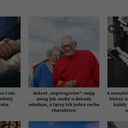
ce i nie
Sekret „superagerów”: mają
6 nawyków
rdziej
mózg jak osoby o dekady
którzy 
raka
młodsze, a łączy ich jedna cecha
każdy 
charakteru
s