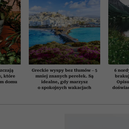
szczają
Greckie wyspy bez tłumów – 5
6 nord
, które
mniej znanych perełek. Są
brakuj
ym domu
idealne, gdy marzysz
Opisu
o spokojnych wakacjach
doświad