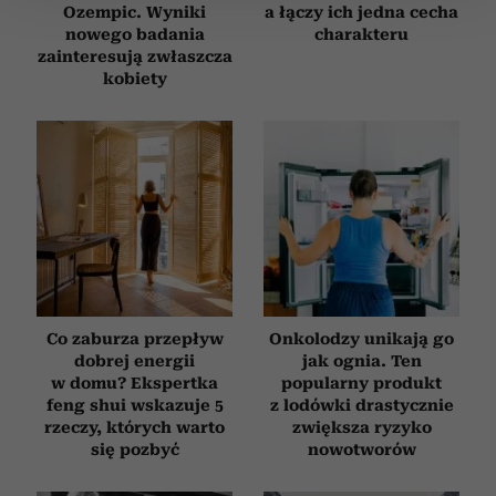
Ozempic. Wyniki
a łączy ich jedna cecha
nowego badania
charakteru
Wykorzystujemy pliki cookie do spersonalizowania treści
zainteresują zwłaszcza
i reklam, aby oferować funkcje społecznościowe i
kobiety
analizować ruch w naszej witrynie. Informacje o tym, jak
korzystasz z naszej witryny, udostępniamy partnerom
społecznościowym, reklamowym i analitycznym.
Partnerzy mogą połączyć te informacje z innymi danymi
otrzymanymi od Ciebie lub uzyskanymi podczas
korzystania z ich usług.
Co zaburza przepływ
Onkolodzy unikają go
dobrej energii
jak ognia. Ten
w domu? Ekspertka
popularny produkt
feng shui wskazuje 5
z lodówki drastycznie
rzeczy, których warto
zwiększa ryzyko
się pozbyć
nowotworów