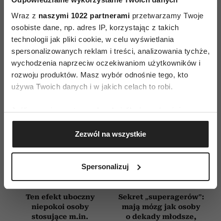
WYDANIE DRUKOWANE
Wraz z
naszymi 1022 partnerami
przetwarzamy Twoje
osobiste dane, np. adres IP, korzystając z takich
E-WYDANIE
technologii jak pliki cookie, w celu wyświetlania
spersonalizowanych reklam i treści, analizowania tychże,
wychodzenia naprzeciw oczekiwaniom użytkowników i
rozwoju produktów. Masz wybór odnośnie tego, kto
używa Twoich danych i w jakich celach to robi.
Jeśli wyrazisz na to zgodę, chcielibyśmy również:
Gromadzić dane dotyczące Twojej lokalizacji
Zezwól na wszystkie
geograficznej z dokładnością nawet do kilku metrów
Identyfikować Twoje urządzenie, aktywnie
analizując charakteryzującego je zbiory danych
Spersonalizuj
(fingerprinting, czyli wirtualny odcisk palca)
Dowiedz się więcej odnośnie tego, jak Twoje osobiste
dane są przetwarzane oraz ustaw własne preferencje w
Ten efekt uboczny
Sekret „superagerów”:
niepokoi osoby
mają mózg jak osoby
sekcji szczegółów
. W Deklaracji plików cookie możesz
stosujące m.in.
o dekady młodsze,
zmienić lub wycofać swoją zgodę w dowolnej chwili.