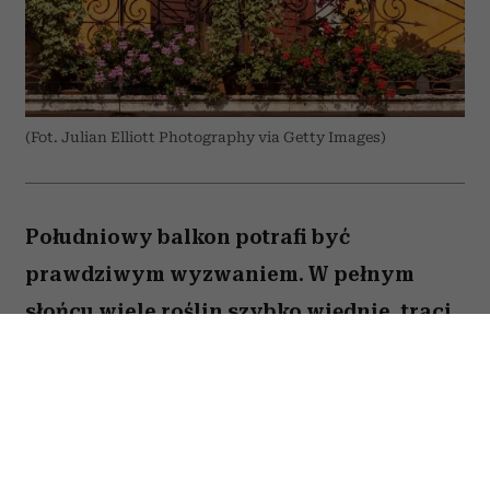
(Fot. Julian Elliott Photography via Getty Images)
Południowy balkon potrafi być
prawdziwym wyzwaniem. W pełnym
słońcu wiele roślin szybko więdnie, traci
kwiaty lub po prostu nie radzi sobie z
wysokimi temperaturami. Na szczęście są
gatunki, które uwielbiają takie warunki.
Oto pięć kwiatów, które nie boją się