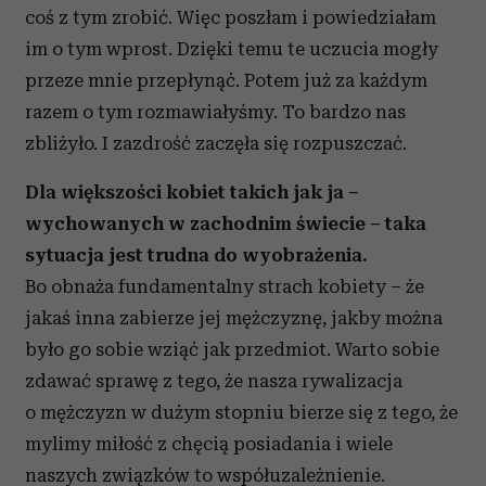
coś z tym zrobić. Więc poszłam i powiedziałam
Partnerzy mogą połączyć te informacje z innymi danymi
otrzymanymi od Ciebie lub uzyskanymi podczas
im o tym wprost. Dzięki temu te uczucia mogły
korzystania z ich usług.
przeze mnie przepłynąć. Potem już za każdym
razem o tym rozmawiałyśmy. To bardzo nas
zbliżyło. I zazdrość zaczęła się rozpuszczać.
Dla większości kobiet takich jak ja –
wychowanych w zachodnim świecie – taka
sytuacja jest trudna do wyobrażenia.
Bo obnaża fundamentalny strach kobiety – że
jakaś inna zabierze jej mężczyznę, jakby można
było go sobie wziąć jak przedmiot. Warto sobie
zdawać sprawę z tego, że nasza rywalizacja
o mężczyzn w dużym stopniu bierze się z tego, że
mylimy miłość z chęcią posiadania i wiele
naszych związków to współuzależnienie.