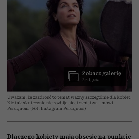
Zobacz galerię
3 zdjęcia
Uważam, że zazdrość to temat ważny szczególnie dla kobiet.
Nic tak skutecznie nie rozbija siostrzeństwa - mówi
Peruquois. (Fot. Instagram Peruquois)
Dlaczego kobiety mają obsesję na punkcie