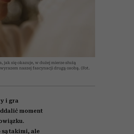
026/27
ryt
to dla nich zarwiesz noc
zupełny brak ogłady
girls”
 jak się okazuje, w dużej mierze służą
ą wyrazem naszej fascynacji drugą osobą. (Fot.
 i gra
oddalić moment
bowiązku.
są takimi, ale