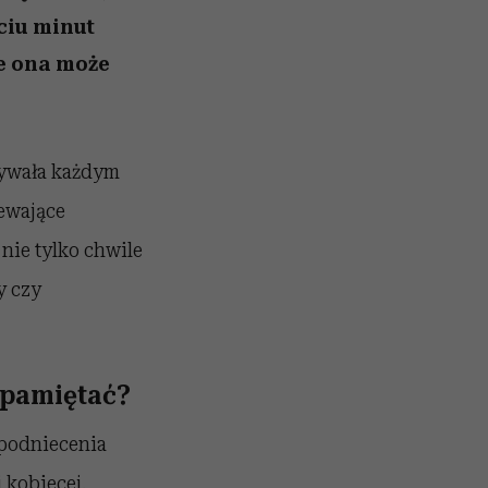
ciu minut
e ona może
żywała każdym
ewające
nie tylko chwile
y czy
 pamiętać?
 podniecenia
 kobiecej,