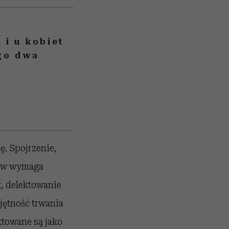
i u kobiet
go dwa
. Spojrzenie,
łów wymaga
t, delektowanie
jętność trwania
ktowane są jako