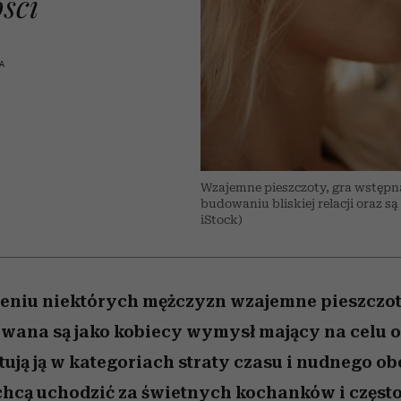
ści
edź
 5,
przekraczają swoje granice
Wiemy, gdzie go kupić
Miller s. 5, odc. 6]
sezon jesień–zima 2
zaskakujący fawo
w seksie?
A
Wzajemne pieszczoty, gra wstępna,
budowaniu bliskiej relacji oraz s
iStock)
eniu niektórych mężczyzn wzajemne pieszczoty
owana są jako kobiecy wymysł mający na celu 
tują ją w kategoriach straty czasu i nudnego o
hcą uchodzić za świetnych kochanków i często 