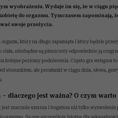
ym wyobrażeniu. Wydaje im się, że w ciągu pię
kobietę do orgazmu. Tymczasem zapominają, ż
wać swoje przeżycia.
 orgazm, który na długo zapamięta i który będzie prze
 ciała, niezbędne są pieszczoty odpowiednio ją rozgrz
a kolejne poziomy podniecenia. Często gra wstępna to 
d stosunkiem, ale pocałunki w ciągu dnia, słowa, gest
.
 – dlaczego jest ważna? O czym warto
 jest znacznie szersza i bogatsza niż tylko wyzwolenie
o orgazmu. Są one szczególnie istotne dla seksualności