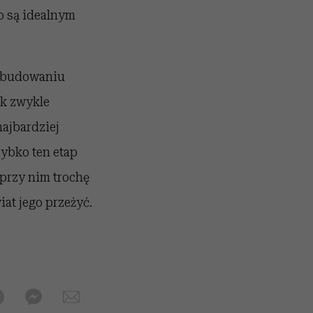
o są idealnym
ą budowaniu
ek zwykle
najbardziej
zybko ten etap
 przy nim trochę
iat jego przeżyć.