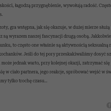
iskości, łagodzą przygnębienie, wywołują radość. Częst
s.
ty, gra wstępna, jak się okazuje, w dużej mierze służ
oraz są wyrazem naszej fascynacji drugą osobą. Jakkolwi
nku, to często one właśnie są aktywnością seksualną 
ochanków. Jeśli do tej pory przeskakiwaliśmy dosyć s
 może jednak warto, przy kolejnej okazji, zatrzymać się
się w ciało partnera, jego reakcje, spróbować wejść w św
imy tylko trochę czasu…