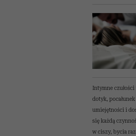
Intymne czułości
dotyk, pocałunek
umiejętności i do
się każdą czynnoś
w ciszy, bycia ra