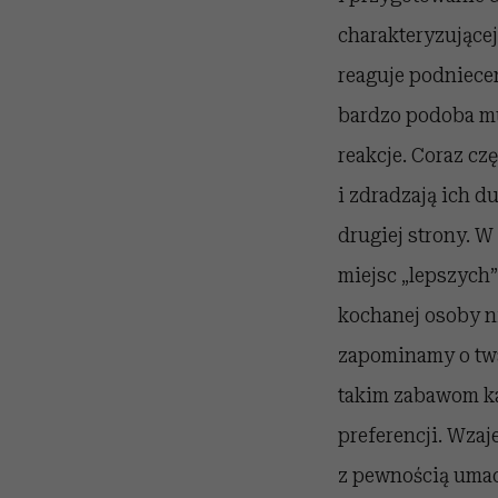
charakteryzującej
reaguje podniecen
bardzo podoba mu 
reakcje. Coraz cz
i zdradzają ich d
drugiej strony. W
miejsc „lepszych”
kochanej osoby n
zapominamy o twa
takim zabawom ka
preferencji. Wza
z pewnością umac