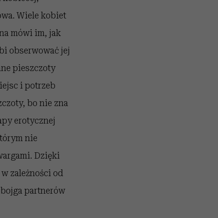
owa. Wiele kobiet
na mówi im, jak
ubi obserwować jej
mne pieszczoty
iejsc i potrzeb
czoty, bo nie zna
apy erotycznej
tórym nie
argami. Dzięki
 w zależności od
obojga partnerów