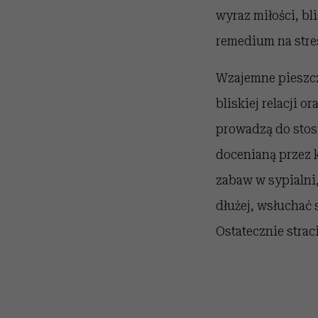
wyraz miłości, bl
remedium na stre
Wzajemne pieszczo
bliskiej relacji 
prowadzą do stosu
docenianą przez k
zabaw w sypialni,
dłużej, wsłuchać 
Ostatecznie strac