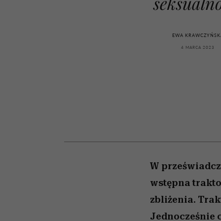
seksualno
powinien znać odpowi
kawę z Kasią Miller”, s.
weterynarz”
odc. 7]
EWA KRAWCZYŃSK
4 MARCA 2023
W przeświadcz
wstępna trakt
zbliżenia. Trak
Jednocześnie c