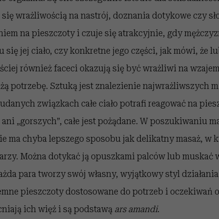
 się wrażliwością na nastrój, doznania dotykowe czy sł
iem na pieszczoty i czuje się atrakcyjnie, gdy mężczyz
się jej ciało, czy konkretne jego części, jak mówi, że l
ęściej również faceci okazują się być wrażliwi na wzaje
użą potrzebę. Sztuką jest znalezienie najwrażliwszych m
 udanych związkach całe ciało potrafi reagować na piesz
 ani „gorszych”, całe jest pożądane. W poszukiwaniu m
ie ma chyba lepszego sposobu jak delikatny masaż, w k
rzy. Można dotykać ją opuszkami palców lub muskać w
żda para tworzy swój własny, wyjątkowy styl działania
jemne pieszczoty dostosowane do potrzeb i oczekiwań 
niają ich więź i są podstawą
ars amandi
.