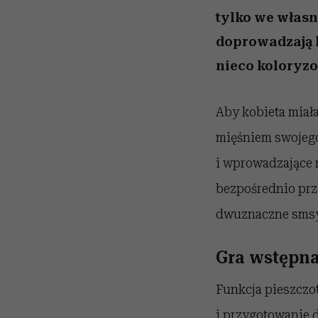
tylko we własn
doprowadzają 
nieco koloryzo
Aby kobieta miała
mięśniem swojego
i wprowadzające n
bezpośrednio prze
dwuznaczne smsy
Gra wstę
pna
Funkcja pieszczot
i przygotowanie d