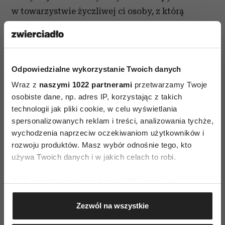
w towarzystwie życzliwej ci osoby, z którą
będziesz mogła przedyskutować zakup. -
Zaplanuj na święta
przyjemności
,
które niewiele
mają wspólnego z wydawaniem pieniędzy. .
Odpowiedzialne wykorzystanie Twoich danych
Wraz z
naszymi 1022 partnerami
przetwarzamy Twoje
osobiste dane, np. adres IP, korzystając z takich
technologii jak pliki cookie, w celu wyświetlania
spersonalizowanych reklam i treści, analizowania tychże,
wychodzenia naprzeciw oczekiwaniom użytkowników i
ŚWIĘTA
rozwoju produktów. Masz wybór odnośnie tego, kto
używa Twoich danych i w jakich celach to robi.
AUTOPROMOCJA
Jeśli wyrazisz na to zgodę, chcielibyśmy również:
Gromadzić dane dotyczące Twojej lokalizacji
Zezwól na wszystkie
geograficznej z dokładnością nawet do kilku metrów
Identyfikować Twoje urządzenie, aktywnie