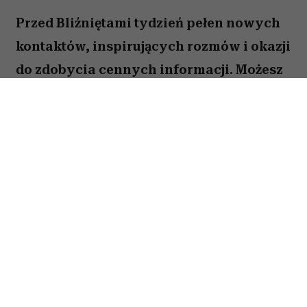
Przed Bliźniętami tydzień pełen nowych
kontaktów, inspirujących rozmów i okazji
do zdobycia cennych informacji. Możesz
odnieść wrażenie, że wiele spraw
zaczyna układać się na twoją korzyść,
jeśli tylko odważysz się wyjść z
inicjatywą.
Spis treści:
Horoskop tygodniowy 27 lipca–2 sierpnia
2026 –
Bliźnięta
Horoskop tygodniowy Bliźnięta – praca i
finanse