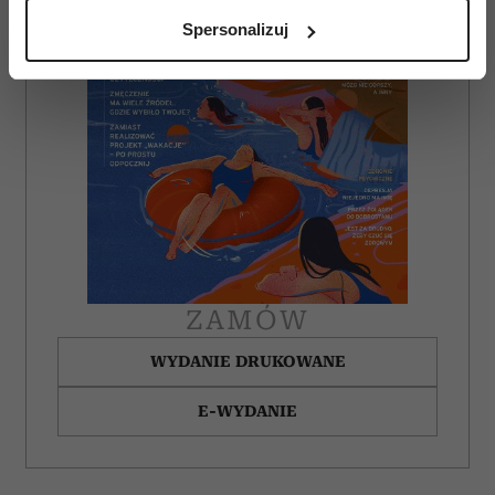
analizując charakteryzującego je zbiory danych
Spersonalizuj
(fingerprinting, czyli wirtualny odcisk palca)
Dowiedz się więcej odnośnie tego, jak Twoje osobiste
dane są przetwarzane oraz ustaw własne preferencje w
sekcji szczegółów
. W Deklaracji plików cookie możesz
zmienić lub wycofać swoją zgodę w dowolnej chwili.
Wykorzystujemy pliki cookie do spersonalizowania treści
i reklam, aby oferować funkcje społecznościowe i
analizować ruch w naszej witrynie. Informacje o tym, jak
korzystasz z naszej witryny, udostępniamy partnerom
społecznościowym, reklamowym i analitycznym.
ZAMÓW
Partnerzy mogą połączyć te informacje z innymi danymi
WYDANIE DRUKOWANE
otrzymanymi od Ciebie lub uzyskanymi podczas
korzystania z ich usług.
E-WYDANIE