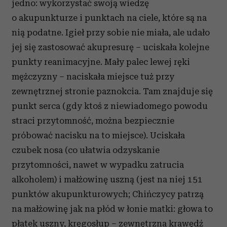
jedno: wykorzystać swoją wiedzę
o akupunkturze i punktach na ciele, które są na
nią podatne. Igieł przy sobie nie miała, ale udało
jej się zastosować akupresurę – uciskała kolejne
punkty reanimacyjne. Mały palec lewej ręki
mężczyzny – naciskała miejsce tuż przy
zewnętrznej stronie paznokcia. Tam znajduje się
punkt serca (gdy ktoś z niewiadomego powodu
straci przytomność, można bezpiecznie
próbować nacisku na to miejsce). Uciskała
czubek nosa (co ułatwia odzyskanie
przytomności, nawet w wypadku zatrucia
alkoholem) i małżowinę uszną (jest na niej 151
punktów akupunkturowych; Chińczycy patrzą
na małżowinę jak na płód w łonie matki: głowa to
płatek uszny, kręgosłup – zewnętrzna krawędź