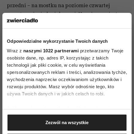
przedni – na mostku na poziomie czwartej
przestrzeni międzyżebrowej. U mężczyzn jest on
umiejscowiony na poziomie brodawek
sutkowych, u kobiet lepiej obliczyć cztery
przestrzenie między żebrami, bo piersi mogą
Odpowiedzialne wykorzystanie Twoich danych
zmylić.
Wraz z
naszymi 1022 partnerami
przetwarzamy Twoje
osobiste dane, np. adres IP, korzystając z takich
W połowie drogi między pępkiem a mostkiem
technologii jak pliki cookie, w celu wyświetlania
jest kolejny w akupresurze punkt na ciele:
spersonalizowanych reklam i treści, analizowania tychże,
alarmowy przedni, ważny dla żołądka.
wychodzenia naprzeciw oczekiwaniom użytkowników i
rozwoju produktów. Masz wybór odnośnie tego, kto
Uaktywnianie go pomaga, bo każe energii
używa Twoich danych i w jakich celach to robi.
szybciej krążyć po kanałach energetycznych, co
przyspiesza cyrkulację krwi i trawienie. Aby
Jeśli wyrazisz na to zgodę, chcielibyśmy również:
znaleźć punkty, które bezpośrednio mogą pomóc
Gromadzić dane dotyczące Twojej lokalizacji
schudnąć, musimy poznać chińską miarę
Zezwól na wszystkie
geograficznej z dokładnością nawet do kilku metrów
Identyfikować Twoje urządzenie, aktywnie
odległości cun. Każdy ma ją przy sobie, bo cun to