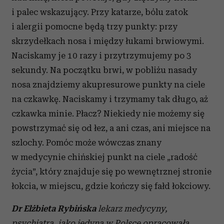
i palec wskazujący. Przy katarze, bólu zatok
i alergii pomocne będą trzy punkty: przy
skrzydełkach nosa i między łukami brwiowymi.
Naciskamy je 10 razy i przytrzymujemy po 3
sekundy. Na początku brwi, w pobliżu nasady
nosa znajdziemy akupresurowe punkty na ciele
na czkawkę. Naciskamy i trzymamy tak długo, aż
czkawka minie. Płacz? Niekiedy nie możemy się
powstrzymać się od łez, a ani czas, ani miejsce na
szlochy. Pomóc może wówczas znany
w medycynie chińskiej punkt na ciele „radość
życia”, który znajduje się po wewnętrznej stronie
łokcia, w miejscu, gdzie kończy się fałd łokciowy.
Dr
Elżbieta Rybińsk
a
lekarz medycyny,
psychiatra, jako jedyna w Polsce opracowała