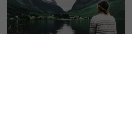
Te nordyckie słowa świetnie opisują stany, które czasem
odczuwamy, ale nie mamy na nie odpowiedniej nazwy (Fot:
Oleh_Slobodeniuk/Getty Images)