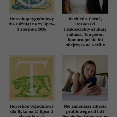
Horoskop tygodniowy
Bachleda-Curuś,
dla Bliźniąt na 27 lipca–
Roznerski
2 sierpnia 2026
i Zakościelny szukają
miłości. Ten pełen
humoru polski hit
obejrzysz na Netflix
Horoskop tygodniowy
Nie zmieniasz zdjęcia
dla Byka na 27 lipca–2
profilowego od lat?
sierpnia 2026
Psycholog tłumaczy, co