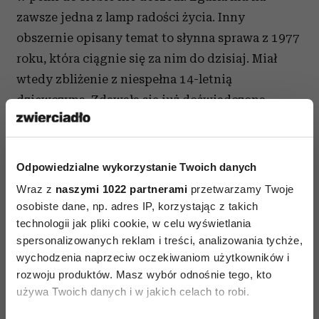
zawsze jedna z lamp radości życia. Inny
obszernie opisany temat to słynna sprawa z 1977
roku, która ciągnie się za nim do dzisiaj. Miał
wtedy zbliżenie z niespełna 14-letnią
dziewczyną. Zdawała się już doświadczona
seksualnie i możliwe, że cała sprawa została
zaaranżowana przez jej matkę. Ale to, co zrobił,
było niemoralne i głupie. Zostaje aresztowany.
Odpowiedzialne wykorzystanie Twoich danych
Zwolniony warunkowo ucieka ze Stanów do
Wraz z
naszymi 1022 partnerami
przetwarzamy Twoje
Francji. Pisze: „Z dnia na dzień znalazłem się po
osobiste dane, np. adres IP, korzystając z takich
drugiej stronie cienkiej granicy, która dzieli
technologii jak pliki cookie, w celu wyświetlania
spersonalizowanych reklam i treści, analizowania tychże,
ludzi na porządnych i na kanalie. Często
wychodzenia naprzeciw oczekiwaniom użytkowników i
przeczuwałem katastrofę, ale nigdy nie przyszło
rozwoju produktów. Masz wybór odnośnie tego, kto
mi przez głowę, że mógłbym skończyć
używa Twoich danych i w jakich celach to robi.
w więzieniu, mieć złamane życie i karierę, bo