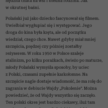
nędzna chata na wsi i biedna rodzina. Jak
w okrutnej baśni.
Polański już jako dziecko fascynował się filmem.
Uwielbiał wygłupiać się i występować. Jego
droga do kina była kręta, ale od początku
wiedział, czego chce. Nawet gdyby miał mniej
szczęścia, prędzej czy później zostałby
reżyserem. W roku 1950 w Polsce szaleje
stalinizm, po kilku porażkach, świeżo po maturze,
młody Polański wymyśla sposoby, by uciec
z Polski, czasami zupełnie karkołomne. Na
szczęście nagle dostaje wiadomość, że ma rolę do
zagrania w debiucie Wajdy „Pokolenie”. Można
powiedzieć, że od Wajdy wszystko się zaczęło.
Ten polski okres jest bardzo ciekawy, iluż tam