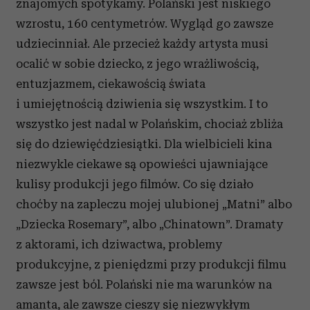
znajomych spotykamy. Polański jest niskiego
wzrostu, 160 centymetrów. Wygląd go zawsze
udziecinniał. Ale przecież każdy artysta musi
ocalić w sobie dziecko, z jego wrażliwością,
entuzjazmem, ciekawością świata
i umiejętnością dziwienia się wszystkim. I to
wszystko jest nadal w Polańskim, chociaż zbliża
się do dziewięćdziesiątki. Dla wielbicieli kina
niezwykle ciekawe są opowieści ujawniające
kulisy produkcji jego filmów. Co się działo
choćby na zapleczu mojej ulubionej „Matni” albo
„Dziecka Rosemary”, albo „Chinatown”. Dramaty
z aktorami, ich dziwactwa, problemy
produkcyjne, z pieniędzmi przy produkcji filmu
zawsze jest ból. Polański nie ma warunków na
amanta, ale zawsze cieszy się niezwykłym