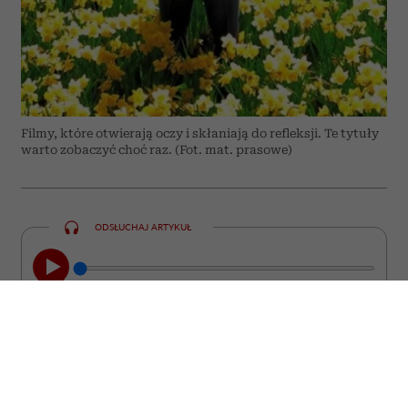
Filmy, które otwierają oczy i skłaniają do refleksji. Te tytuły
warto zobaczyć choć raz. (Fot. mat. prasowe)
ODSŁUCHAJ ARTYKUŁ
00:00
08:44
Nie każdy film kończy się wraz z