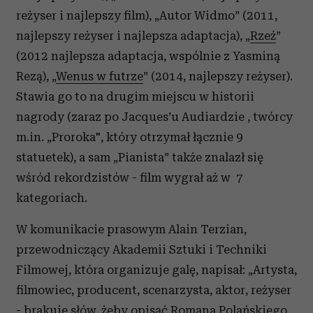
reżyser i najlepszy film), „Autor Widmo” (2011,
najlepszy reżyser i najlepsza adaptacja), „
Rzeź
”
(2012 najlepsza adaptacja, wspólnie z Yasminą
Rezą), „
Wenus w futrze
” (2014, najlepszy reżyser).
Stawia go to na drugim miejscu w historii
nagrody (zaraz po Jacques’u Audiardzie , twórcy
m.in. „Proroka", który otrzymał łącznie 9
statuetek), a sam „Pianista” także znalazł się
wśród rekordzistów - film wygrał aż w 7
kategoriach.
W komunikacie prasowym Alain Terzian,
przewodniczący Akademii Sztuki i Techniki
Filmowej, która organizuje galę, napisał: „Artysta,
filmowiec, producent, scenarzysta, aktor, reżyser
- brakuje słów, żeby opisać Romana Polańskiego,