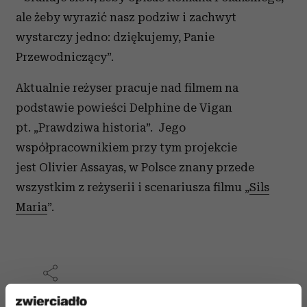
ale żeby wyrazić nasz podziw i zachwyt
wystarczy jedno: dziękujemy, Panie
Przewodniczący”.
Aktualnie reżyser pracuje nad filmem na
podstawie powieści Delphine de Vigan
pt. „Prawdziwa historia”. Jego
współpracownikiem przy tym projekcie
jest Olivier Assayas, w Polsce znany przede
wszystkim z reżyserii i scenariusza filmu „
Sils
Maria
”.