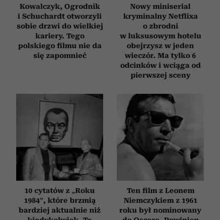
Kowalczyk, Ogrodnik
Nowy miniserial
i Schuchardt otworzyli
kryminalny Netflixa
sobie drzwi do wielkiej
o zbrodni
kariery. Tego
w luksusowym hotelu
polskiego filmu nie da
obejrzysz w jeden
się zapomnieć
wieczór. Ma tylko 6
odcinków i wciąga od
pierwszej sceny
10 cytatów z „Roku
Ten film z Leonem
1984”, które brzmią
Niemczykiem z 1961
bardziej aktualnie niż
roku był nominowany
kiedykolwiek. Te
do Oscara. Powinien