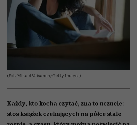
(Fot. Mikael Vaisanen/Getty Images)
Każdy, kto kocha czytać, zna to uczucie:
stos książek czekających na półce stale
rośnie, a czasu, który można poświęcić na
lekturę, ubywa. A przecież obok głośnych