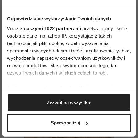
KINO FRANCUSKIE
Odpowiedzialne wykorzystanie Twoich danych
AUTOPROMOCJA
Wraz z
naszymi 1022 partnerami
przetwarzamy Twoje
osobiste dane, np. adres IP, korzystając z takich
technologii jak pliki cookie, w celu wyświetlania
spersonalizowanych reklam i treści, analizowania tychże,
wychodzenia naprzeciw oczekiwaniom użytkowników i
rozwoju produktów. Masz wybór odnośnie tego, kto
używa Twoich danych i w jakich celach to robi.
Jeśli wyrazisz na to zgodę, chcielibyśmy również:
Gromadzić dane dotyczące Twojej lokalizacji
Zezwól na wszystkie
geograficznej z dokładnością nawet do kilku metrów
Identyfikować Twoje urządzenie, aktywnie
analizując charakteryzującego je zbiory danych
Spersonalizuj
(fingerprinting, czyli wirtualny odcisk palca)
Dowiedz się więcej odnośnie tego, jak Twoje osobiste