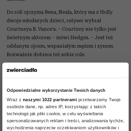
Do roli ojczyma Bena, Neala, który ma z Holly
dwoje młodszych dzieci, reżyser wybrał
Courtneya B. Vance’a. – Courtney nie tylko jest
świetnym aktorem – mówi Hedges. – Jest też
oddanym ojcem, wspaniałym mężem i synem.
Rozważnie dobiera też sobie role.
Północ stanu Nowy Jork to stan
umysłu
Odpowiedzialne wykorzystanie Twoich danych
Gdy zebrana została główna obsada, projekt
Wraz z
naszymi 1022 partnerami
przetwarzamy Twoje
wystartował. Prezes Black Bear Pictures, Teddy
osobiste dane, np. adres IP, korzystając z takich
Schwarzman przeczytał scenariusz Hedgesa
technologii jak pliki cookie, w celu wyświetlania
podczas festiwalu w Toronto w 2017 roku. –
spersonalizowanych reklam i treści, analizowania tychże,
Zakochaliśmy się w „Powrocie Bena” i od razu
wychodzenia naprzeciw oczekiwaniom użytkowników i