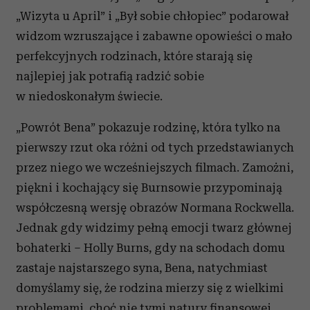
„Wizyta u April” i „Był sobie chłopiec” podarował
widzom wzruszające i zabawne opowieści o mało
perfekcyjnych rodzinach, które starają się
najlepiej jak potrafią radzić sobie
w niedoskonałym świecie.
„Powrót Bena” pokazuje rodzinę, która tylko na
pierwszy rzut oka różni od tych przedstawianych
przez niego we wcześniejszych filmach. Zamożni,
piękni i kochający się Burnsowie przypominają
współczesną wersję obrazów Normana Rockwella.
Jednak gdy widzimy pełną emocji twarz głównej
bohaterki – Holly Burns, gdy na schodach domu
zastaje najstarszego syna, Bena, natychmiast
domyślamy się, że rodzina mierzy się z wielkimi
problemami, choć nie tymi natury finansowej.