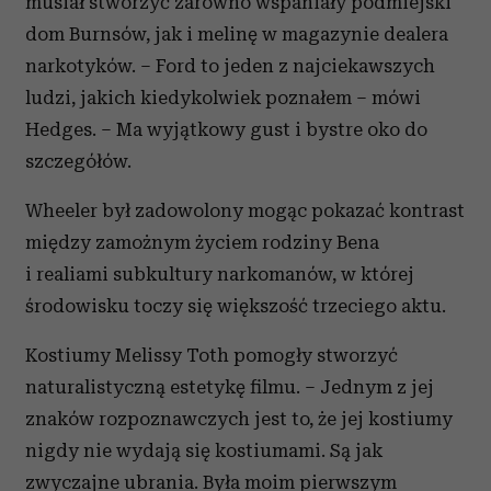
musiał stworzyć zarówno wspaniały podmiejski
społecznościowym, reklamowym i analitycznym.
Partnerzy mogą połączyć te informacje z innymi danymi
dom Burnsów, jak i melinę w magazynie dealera
otrzymanymi od Ciebie lub uzyskanymi podczas
narkotyków. – Ford to jeden z najciekawszych
korzystania z ich usług.
ludzi, jakich kiedykolwiek poznałem – mówi
Hedges. – Ma wyjątkowy gust i bystre oko do
szczegółów.
Wheeler był zadowolony mogąc pokazać kontrast
między zamożnym życiem rodziny Bena
i realiami subkultury narkomanów, w której
środowisku toczy się większość trzeciego aktu.
Kostiumy Melissy Toth pomogły stworzyć
naturalistyczną estetykę filmu. – Jednym z jej
znaków rozpoznawczych jest to, że jej kostiumy
nigdy nie wydają się kostiumami. Są jak
zwyczajne ubrania. Była moim pierwszym