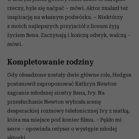
rzeczy, byle się naćpać – mówi. Aktor znalazł też
inspirację na własnym podwórku.
–
Niektórzy
z moich najlepszych przyjaciół z liceum żyją
życiem Bena. Zaczynają i kończą odwyk, walczą –
mówi.
Kompletowanie rodziny
Gdy obsadzone zostały dwie główne role, Hedges
postanowił zaproponować Kathryn Newton
zagranie młodszej siostry Bena, Ivy. Na
przesłuchanie Newton wybrała scenę
desperackiej rozmowy telefonicznej Ivy z matką,
która ma miejsce pod koniec filmu.
–
Pękło mi
serce – opowiada reżyser o występie młodej
aktorki.