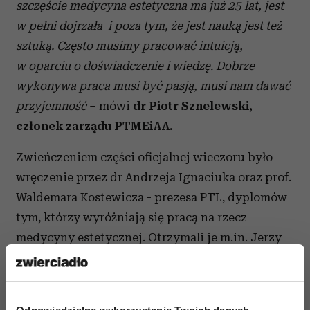
szczęście medycyna estetyczna ma już 25 lat, jest
w pełni dojrzała i poza tym, że jest nauką jest też
sztuką. Często musimy pracować intuicją,
w oparciu o doświadczenie i wiedzę. Dobrze
wykonywa praca musi być pasją, musi nam dawać
przyjemność
– mówi
dr Piotr Sznelewski,
członek zarządu PTMEiAA.
Zwieńczeniem części oficjalnej wieczoru było
wręczenie przez dr Andrzeja Ignaciuka oraz prof.
Waldemara Kostewicza - prezesa PTL, dyplomów
tym, którzy wyróżniają się pracą na rzecz
medycyny estetycznej. Otrzymali je m.in. Jerzy
Woy-Wojciechowski, Piotr Sznelewski, Waldemar
Jankowiak, Emanuele Bartoletti, Grażyna
Jóźwiak-Zimińska, Piotr Kończak, Dorota