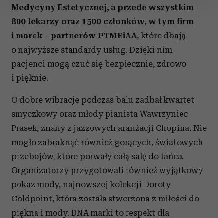
Medycyny Estetycznej, a przede wszystkim
800 lekarzy oraz 1500 członków, w tym firm
Wykorzystujemy pliki cookie do spersonalizowania treści
i reklam, aby oferować funkcje społecznościowe i
i marek – partnerów PTMEiAA
, które dbają
analizować ruch w naszej witrynie. Informacje o tym, jak
o najwyższe standardy usług. Dzięki nim
korzystasz z naszej witryny, udostępniamy partnerom
pacjenci mogą czuć się bezpiecznie, zdrowo
społecznościowym, reklamowym i analitycznym.
i pięknie.
Partnerzy mogą połączyć te informacje z innymi danymi
otrzymanymi od Ciebie lub uzyskanymi podczas
O dobre wibracje podczas balu zadbał kwartet
korzystania z ich usług.
smyczkowy oraz młody pianista Wawrzyniec
Prasek, znany z jazzowych aranżacji Chopina. Nie
mogło zabraknąć również gorących, światowych
przebojów, które porwały całą salę do tańca.
Organizatorzy przygotowali również wyjątkowy
pokaz mody, najnowszej kolekcji Doroty
Goldpoint, która została stworzona z miłości do
piękna i mody. DNA marki to respekt dla