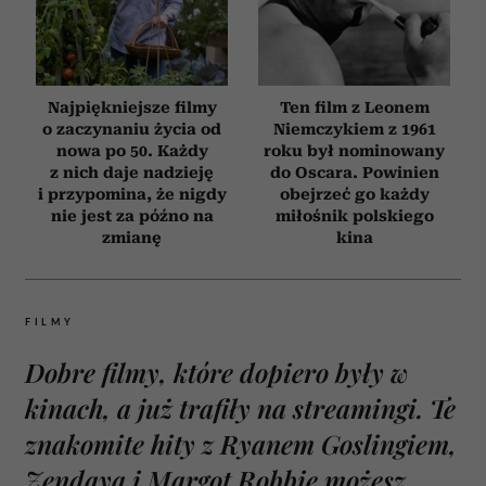
Najpiękniejsze filmy
Ten film z Leonem
o zaczynaniu życia od
Niemczykiem z 1961
nowa po 50. Każdy
roku był nominowany
z nich daje nadzieję
do Oscara. Powinien
i przypomina, że nigdy
obejrzeć go każdy
nie jest za późno na
miłośnik polskiego
zmianę
kina
FILMY
Dobre filmy, które dopiero były w
kinach, a już trafiły na streamingi. Te
znakomite hity z Ryanem Goslingiem,
Zendayą i Margot Robbie możesz