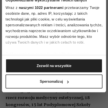
Odpowiedzialne wykorzystanie Twoich danych
Krzyżanowska, Magdalena Ciupińska, George
Wraz z
naszymi 1022 partnerami
przetwarzamy Twoje
Oskarbski, Paweł Surowiak czy Ewa Skrzypek.
osobiste dane, np. adres IP, korzystając z takich
technologii jak pliki cookie, w celu wyświetlania
spersonalizowanych reklam i treści, analizowania tychże,
wychodzenia naprzeciw oczekiwaniom użytkowników i
rozwoju produktów. Masz wybór odnośnie tego, kto
używa Twoich danych i w jakich celach to robi.
Jeśli wyrazisz na to zgodę, chcielibyśmy również:
Gromadzić dane dotyczące Twojej lokalizacji
Zezwól na wszystkie
geograficznej z dokładnością nawet do kilku metrów
Identyfikować Twoje urządzenie, aktywnie
analizując charakteryzującego je zbiory danych
Spersonalizuj
Polskie Towarzystwo Medycyny Estetycznej
(fingerprinting, czyli wirtualny odcisk palca)
i Anti-Aging to 25 lat aktywnej działalności na
Dowiedz się więcej odnośnie tego, jak Twoje osobiste
dane są przetwarzane oraz ustaw własne preferencje w
rzecz rozwoju medycyny estetycznej, 18
sekcji szczegółów
. W Deklaracji plików cookie możesz
kongresów, 15 lat Podyplomowej Szkoły
zmienić lub wycofać swoją zgodę w dowolnej chwili.