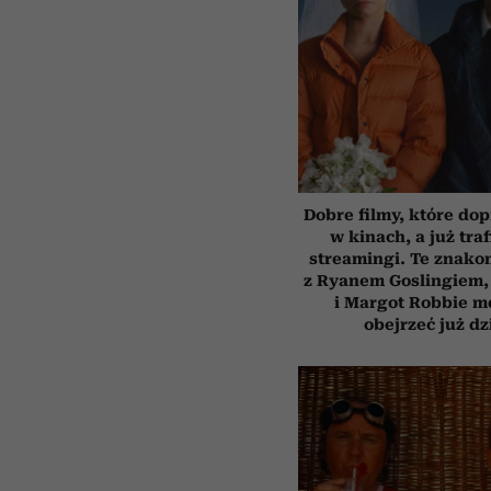
Dobre filmy, które dop
w kinach, a już traf
streamingi. Te znakom
z Ryanem Goslingiem,
i Margot Robbie m
obejrzeć już dz