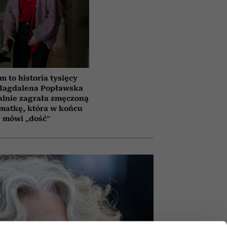
lm to historia tysięcy
 Magdalena Popławska
lnie zagrała zmęczoną
matkę, która w końcu
mówi „dość”