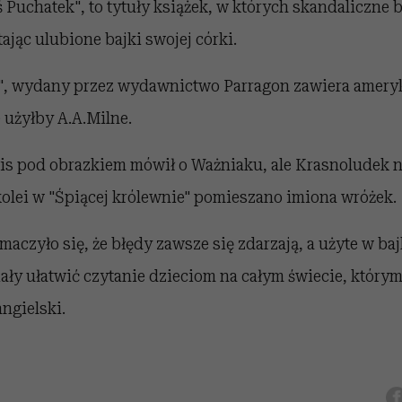
 Puchatek", to tytuły książek, w których skandaliczne 
ając ulubione bajki swojej córki.
, wydany przez wydawnictwo Parragon zawiera ameryk
 użyłby A.A.Milne.
is pod obrazkiem mówił o Ważniaku, ale Krasnoludek n
kolei w "Śpiącej królewnie" pomieszano imiona wróżek.
czyło się, że błędy zawsze się zdarzają, a użyte w ba
y ułatwić czytanie dzieciom na całym świecie, którym 
ngielski.