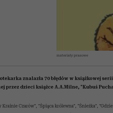
 5,
w
Raport Lyst ujawnił
Miller s. 5, odc. 6]
skuteczne
sposoby
pamięć
granicę
najbardziej pożądane
ubrania i marki sezonu
materiały prasowe
iotekarka znalazła 70 błędów w książkowej seri
j przez dzieci książce A.A.Milne, "Kubuś Puch
 w Krainie Czarów", "Śpiąca królewna", "Śnieżka", "Gdzi