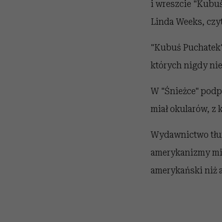
i wreszcie "Kubuś
Linda Weeks, czyt
"Kubuś Puchatek"
których nigdy nie
W "Śnieżce" podp
miał okularów, z 
Wydawnictwo tłuma
amerykanizmy miał
amerykański niż a