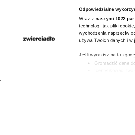
Jane Fonda m
Odpowiedzialne wykorzys
i mówi,
Wraz z
naszymi 1022 par
największeg
technologii jak pliki cook
wychodzenia naprzeciw oc
większość 
używa Twoich danych i w ja
dopuszcza 
Jeśli wyrazisz na to zgod
Gromadzić dane dot
pięćdzies
Identyfikować Twoj
(fingerprinting, czyli 
Dowiedz się więcej odnośn
MILENA ROSZKOW
preferencje w
sekcji szc
28 LIPCA 2026
dowolnej chwili.
Wykorzystujemy pliki cook
i analizować ruch w naszej
partnerom społecznościow