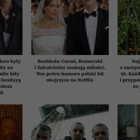
iero były
Bachleda-Curuś, Roznerski
Naj
iły na
i Zakościelny szukają miłości.
o zaczyn
ite hity
Ten pełen humoru polski hit
50. Każd
 Zendayą
obejrzysz na Netflix
i przypo
ożesz
za
iś