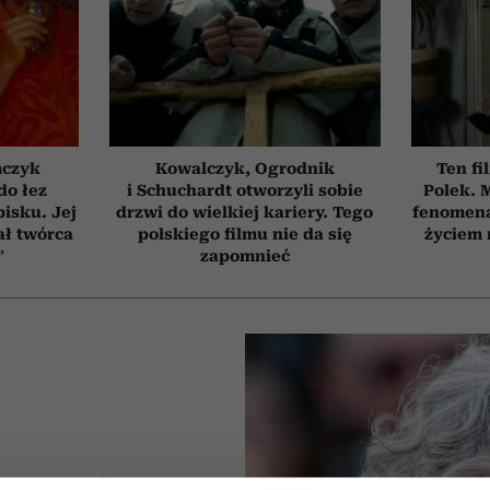
mczyk
Kowalczyk, Ogrodnik
Ten fi
do łez
i Schuchardt otworzyli sobie
Polek.
isku. Jej
drzwi do wielkiej kariery. Tego
fenomena
ał twórca
polskiego filmu nie da się
życiem 
”
zapomnieć