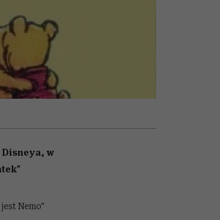
cieszy się dużą
popularnością na Netflixie
i Disneya, w
atek"
e jest Nemo"