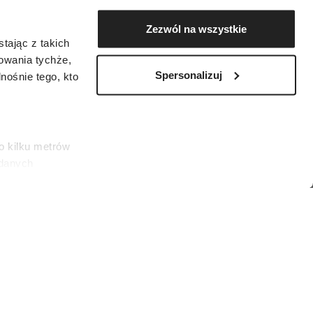
Zezwól na wszystkie
tając z takich
zowania tychże,
Spersonalizuj
ośnie tego, kto
o kilku metrów
 danych
łasne
ać swoją zgodę w
społecznościowe
 (Fot. Spotlight/Launchmetrics)
dostępniamy
nformacje z