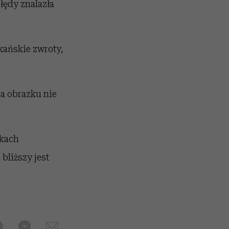
błędy znalazła
ańskie zwroty,
a obrazku nie
jkach
bliższy jest