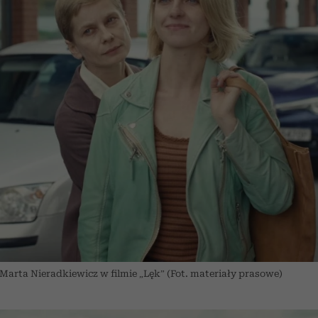
Marta Nieradkiewicz w filmie „Lęk” (Fot. materiały prasowe)