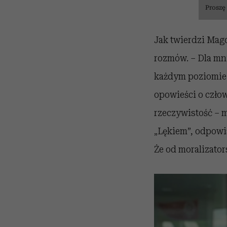
Proszę
Jak twierdzi Mag
rozmów. – Dla mni
każdym poziomie. 
opowieści o człow
rzeczywistość – m
„Lękiem”, odpowi
Że od moralizator