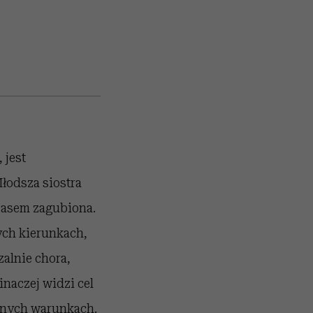
 jest
łodsza siostra
czasem zagubiona.
ych kierunkach,
zalnie chora,
inaczej widzi cel
asnych warunkach.