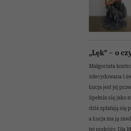
„Lęk” – o c
Małgorzata kontro
zdecydowana i św
Łucja jest jej pr
Spełnia się jako 
dziś splatają się
a Łucja ma ją zaw
tej podróży. Dla 