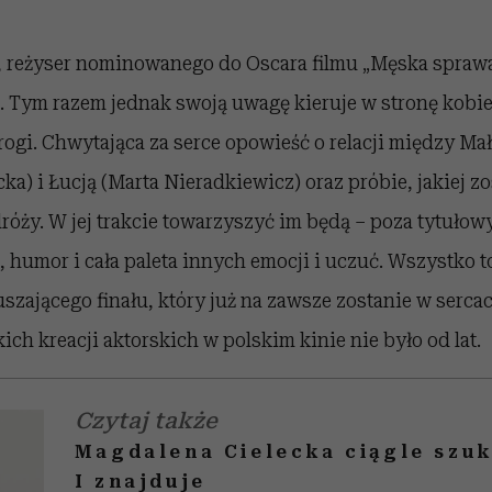
, reżyser nominowanego do Oscara filmu „Męska spraw
 Tym razem jednak swoją uwagę kieruje w stronę kobiet
rogi. Chwytająca za serce opowieść o relacji między Ma
ka) i Łucją (Marta Nieradkiewicz) oraz próbie, jakiej 
róży. W jej trakcie towarzyszyć im będą – poza tytułow
, humor i cała paleta innych emocji i uczuć. Wszystko 
szającego finału, który już na zawsze zostanie w serca
kich kreacji aktorskich w polskim kinie nie było od lat.
Czytaj także
Magdalena Cielecka ciągle szuk
I znajduje