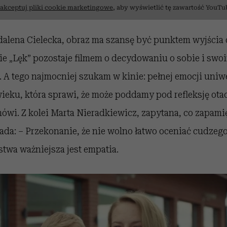
akceptuj pliki cookie marketingowe
, aby wyświetlić tę zawartość YouTu
dalena Cielecka, obraz ma szansę być punktem wyjścia
e „Lęk” pozostaje filmem o decydowaniu o sobie i swoi
A tego najmocniej szukam w kinie: pełnej emocji uniw
ieku, która sprawi, że może poddamy pod refleksję ota
ówi. Z kolei Marta Nieradkiewicz, zapytana, co zapami
ada: – Przekonanie, że nie wolno łatwo oceniać cudzeg
stwa ważniejsza jest empatia.