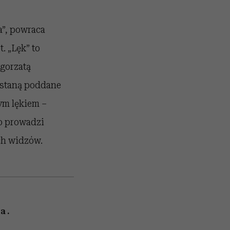
a”, powraca
. „Lęk” to
łgorzatą
zostaną poddane
ym lękiem –
to prowadzi
ch widzów.
a.