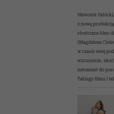
Sławomir Fabicki
z nową produkcją.
siostrzane kino d
(Magdalena Cielec
w czasie swej pod
wzruszenie, złość
natomiast do poru
Takiego filmu i ta