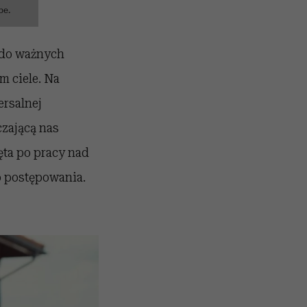
be.
 do ważnych
m ciele. Na
ersalnej
czającą nas
ęta po pracy nad
o postępowania.