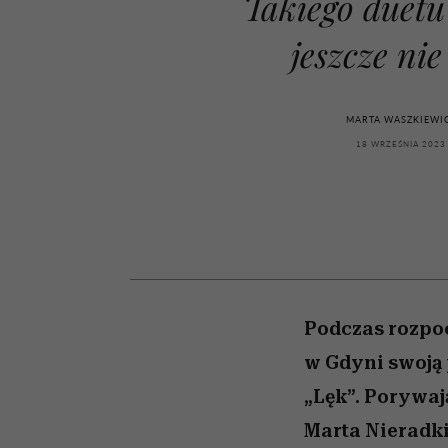
Takiego duetu
kawę z Kasią Miller”, s.
wśród najchętniej
artystkę
girls”
oglądanych na Netflix
odc. 7]
jeszcze nie
MARTA WASZKIEWI
18 WRZEŚNIA 2023
Podczas rozpoc
w Gdyni swoją 
„Lęk”. Porywaj
Marta Nieradk