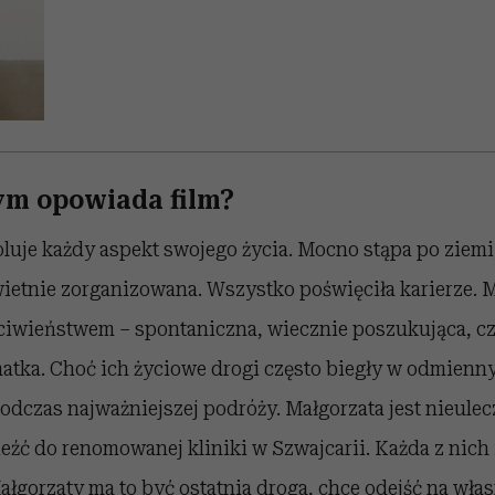
zym opowiada film?
luje każdy aspekt swojego życia. Mocno stąpa po ziemi,
ietnie zorganizowana. Wszystko poświęciła karierze. M
zeciwieństwem – spontaniczna, wiecznie poszukująca, 
matka. Choć ich życiowe drogi często biegły w odmienn
 podczas najważniejszej podróży. Małgorzata jest nieulec
ieźć do renomowanej kliniki w Szwajcarii. Każda z nich 
Małgorzaty ma to być ostatnia droga, chce odejść na wł