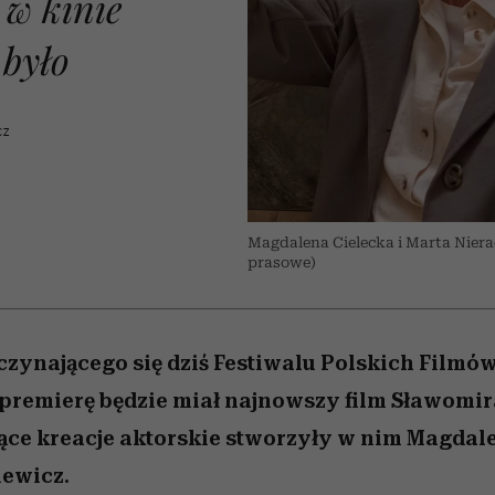
 w kinie
 5,
zupełny brak ogłady
pierwszy zwiastun
Miller s. 5, odc. 6]
Raport Lyst ujaw
ie
najbardziej pożąd
 było
ubrania i marki se
CZ
Magdalena Cielecka i Marta Nierad
prasowe)
zynającego się dziś Festiwalu Polskich Filmó
premierę będzie miał najnowszy film Sławomir
ące kreacje aktorskie stworzyły w nim Magdale
iewicz.