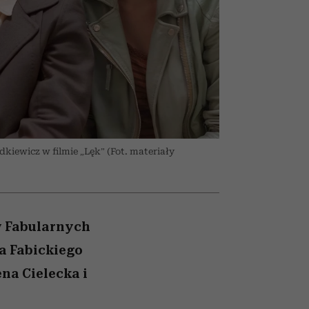
nił
skutki dla związku i dla
humoru historii
ane
partnerki
zonu
kiewicz w filmie „Lęk” (Fot. materiały
w Fabularnych
a Fabickiego
na Cielecka i