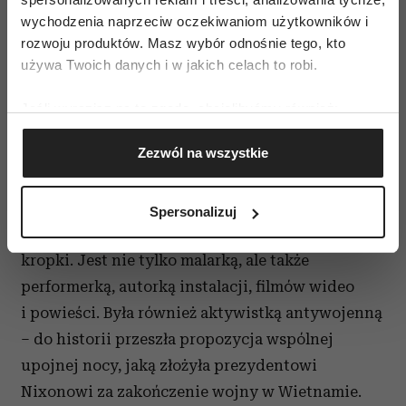
tę zawartość YouTube.
wychodzenia naprzeciw oczekiwaniom użytkowników i
rozwoju produktów. Masz wybór odnośnie tego, kto
Na życie Kusamy cieniem położyły się zarówno
używa Twoich danych i w jakich celach to robi.
trudne relacje rodzinne, jak i losy wojenne,
Jeśli wyrazisz na to zgodę, chcielibyśmy również:
a także późniejsze psychodeliczne
Gromadzić dane dotyczące Twojej lokalizacji
doświadczenia typowe dla środowiska dzieci
Zezwól na wszystkie
geograficznej z dokładnością nawet do kilku metrów
kwiatów, do którego dołączyła po przeprowadzce
Identyfikować Twoje urządzenie, aktywnie
do Stanów Zjednoczonych.
analizując charakteryzującego je zbiory danych
Spersonalizuj
(fingerprinting, czyli wirtualny odcisk palca)
Twórczość Yayoi Kusamy to jednak nie tylko
Dowiedz się więcej odnośnie tego, jak Twoje osobiste
kropki. Jest nie tylko malarką, ale także
dane są przetwarzane oraz ustaw własne preferencje w
performerką, autorką instalacji, filmów wideo
sekcji szczegółów
. W Deklaracji plików cookie możesz
zmienić lub wycofać swoją zgodę w dowolnej chwili.
i powieści. Była również aktywistką antywojenną
– do historii przeszła propozycja wspólnej
Wykorzystujemy pliki cookie do spersonalizowania treści
upojnej nocy, jaką złożyła prezydentowi
i reklam, aby oferować funkcje społecznościowe i
Nixonowi za zakończenie wojny w Wietnamie.
analizować ruch w naszej witrynie. Informacje o tym, jak