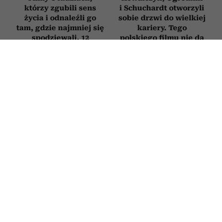
którzy zgubili sens
i Schuchardt otworzyli
życia i odnaleźli go
sobie drzwi do wielkiej
tam, gdzie najmniej się
kariery. Tego
spodziewali. 12
polskiego filmu nie da
najlepszych tytułów
się zapomnieć
FILMY
Najpiękniejsze filmy o zaczynaniu
życia od nowa po 50. Każdy z nich
daje nadzieję i przypomina, że nigdy
nie jest za późno na zmianę
30 CZERWCA 2026
MARTA WASZKIEWICZ