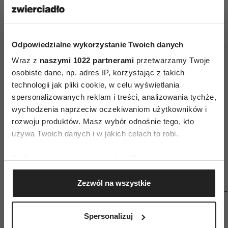
w trwającym wokół wyścigu szczurów.
Alicia, chcąc czy nie chcąc, również do tego
wyścigu dołącza. A z kancelarii prosta droga
Odpowiedzialne wykorzystanie Twoich danych
wiedzie na polityczne salony – tam, gdzie wciąż
Wraz z
naszymi 1022 partnerami
przetwarzamy Twoje
rozgrywa się batalia o karierę jej męża. Wszystko
osobiste dane, np. adres IP, korzystając z takich
technologii jak pliki cookie, w celu wyświetlania
jest połączone: najniższe szczeble władzy
spersonalizowanych reklam i treści, analizowania tychże,
z najwyższymi, prywatne z publicznym. Złapana
wychodzenia naprzeciw oczekiwaniom użytkowników i
w sieć zależności Alicia musi walczyć, aby
rozwoju produktów. Masz wybór odnośnie tego, kto
z muchy zmienić się w pająka.
używa Twoich danych i w jakich celach to robi.
O serialach czytaj więcej
TUTAJ
Jeśli wyrazisz na to zgodę, chcielibyśmy również:
Gromadzić dane dotyczące Twojej lokalizacji
[iframe
Zezwól na wszystkie
geograficznej z dokładnością nawet do kilku metrów
src="https://www.youtube.com/embed/OLN6Dp1Gi-
Identyfikować Twoje urządzenie, aktywnie
8" frameborder="0" allowfullscreen"
analizując charakteryzującego je zbiory danych
Spersonalizuj
width="100%" height="315-->
(fingerprinting, czyli wirtualny odcisk palca)