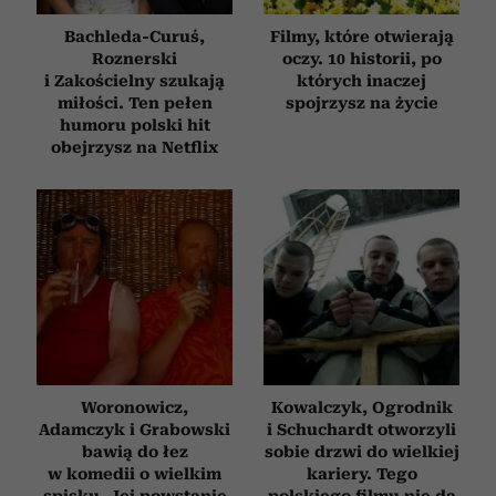
Bachleda-Curuś,
Filmy, które otwierają
Roznerski
oczy. 10 historii, po
i Zakościelny szukają
których inaczej
miłości. Ten pełen
spojrzysz na życie
humoru polski hit
obejrzysz na Netflix
Woronowicz,
Kowalczyk, Ogrodnik
Adamczyk i Grabowski
i Schuchardt otworzyli
bawią do łez
sobie drzwi do wielkiej
w komedii o wielkim
kariery. Tego
spisku. Jej powstanie
polskiego filmu nie da