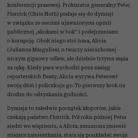
konferencji prasowej. Prokurator generalny Peter
Florrick (Chris Noth) podaje się do dymisji
w związku ze swoimi ujawnionymi opinii
publicznej „skokami w bok” i podejrzeniami
o korupcję. Obok niego stoi żona, Alicia
(Julianna Margulies), o twarzy nieruchomej
niczym gipsowy odlew, ale dzielnie trzyma męża
za rękę. Kiedy para wychodzi poza zasięg
reporterskich fleszy, Alicia wyrywa Peterowi
swoją dłoń i policzkuje go. To pierwszy krok na
drodze do odzyskania godności.
Dymisja to zaledwie początek kłopotów, jakie
czekają państwo Florrick. Pół roku później Peter
siedzi we więzieniu, a Alicia, zmuszona zmienić
miejsce zamieszkania, stara się poukładać swoje