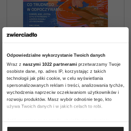
Odpowiedzialne wykorzystanie Twoich danych
Wraz z
naszymi 1022 partnerami
przetwarzamy Twoje
osobiste dane, np. adres IP, korzystając z takich
technologii jak pliki cookie, w celu wyświetlania
ZAMÓW
spersonalizowanych reklam i treści, analizowania tychże,
wychodzenia naprzeciw oczekiwaniom użytkowników i
WYDANIE DRUKOWANE
rozwoju produktów. Masz wybór odnośnie tego, kto
używa Twoich danych i w jakich celach to robi.
E-WYDANIE
Jeśli wyrazisz na to zgodę, chcielibyśmy również:
Gromadzić dane dotyczące Twojej lokalizacji