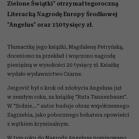
Zielone Świątki" otrzymał tegoroczną
Literacką Nagrodę Europy Środkowej
"Angelus" oraz 150 tysięcy zł.
Tłumaczkę jego książki, Magdalenę Petryńską,
doceniono za przekład i wręczono nagrodę
pieniężną w wysokości 20 tysięcy zł. Ksiażkę
wydało wydawnictwo Czarne.
Jergović był o krok od zdobycia Angelusa już
w zeszłym roku, za książkę "Ruta Tannenbaum".
W "Srdzie...." autor buduje obraz współczesnego
Zagrzebia, jako pobocznego bohatera opowieści
z wątkiem kryminalnym.
W tym roku do Nagrody Angelusa nominowano