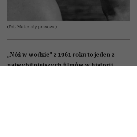
(Fot. Materiały prasowe)
„Nóż w wodzie” z 1961 roku to jeden z
najwybitniejszych filmów w historii
polskiej kinematografii. Psychologiczny
dramat z Leonem Niemczykiem zdobył
międzynarodowe uznanie i przyniósł
Polsce pierwszą nominację do Oscara w
kategorii najlepszego filmu
nieanglojęzycznego. Choć jego reżyser,