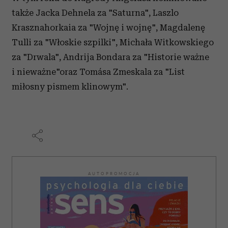
także Jacka Dehnela za "Saturna", Laszlo
Krasznahorkaia za "Wojnę i wojnę", Magdalenę
Tulli za "Włoskie szpilki", Michała Witkowskiego
za "Drwala", Andrija Bondara za "Historie ważne
i nieważne"oraz Tomása Zmeskala za "List
miłosny pismem klinowym".
AUTOPROMOCJA