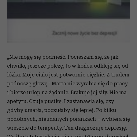
„Nie mogę się podnieść. Pocieszam się, że jak
chwilkę jeszcze poleżę, to w końcu odkleję się od
łóżka. Moje ciało jest potwornie ciężkie. Z trudem
podnoszę głowę”. Marta nie wyrabia się do pracy
i bierze urlop na żądanie. Brakuje jej siły. Nie ma
apetytu. Czuje pustkę. I zastanawia się, czy
gdyby umarła, poczułaby się lepiej. Po kilku
podobnych, nieudanych porankach – wybiera się
wreszcie do terapeuty. Ten diagnozuje depresję.
Według statystyk cierpi na nią 10 proc. dorosłych