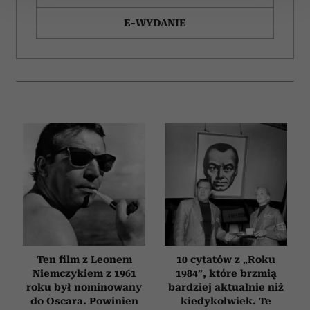
E-WYDANIE
Wykorzystujemy pliki cookie do spersonalizowania treści
i reklam, aby oferować funkcje społecznościowe i
analizować ruch w naszej witrynie. Informacje o tym, jak
korzystasz z naszej witryny, udostępniamy partnerom
społecznościowym, reklamowym i analitycznym.
Partnerzy mogą połączyć te informacje z innymi danymi
otrzymanymi od Ciebie lub uzyskanymi podczas
korzystania z ich usług.
Ten film z Leonem
10 cytatów z „Roku
Niemczykiem z 1961
1984”, które brzmią
roku był nominowany
bardziej aktualnie niż
do Oscara. Powinien
kiedykolwiek. Te