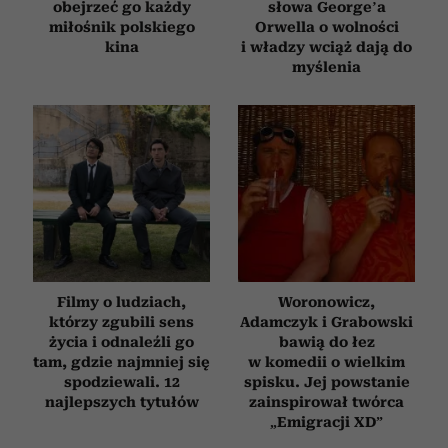
obejrzeć go każdy
słowa George’a
miłośnik polskiego
Orwella o wolności
kina
i władzy wciąż dają do
myślenia
Filmy o ludziach,
Woronowicz,
którzy zgubili sens
Adamczyk i Grabowski
życia i odnaleźli go
bawią do łez
tam, gdzie najmniej się
w komedii o wielkim
spodziewali. 12
spisku. Jej powstanie
najlepszych tytułów
zainspirował twórca
„Emigracji XD”