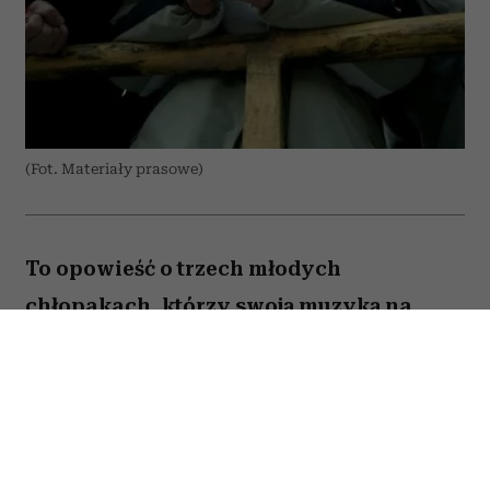
(Fot. Materiały prasowe)
To opowieść o trzech młodych
chłopakach, którzy swoją muzyką na
zawsze zapisali się w historii polskiego
rapu. „Jesteś Bogiem” nie jest jednak
wyłącznie historią sukcesu Paktofoniki –
pokazuje również cenę marzeń, przyjaźni