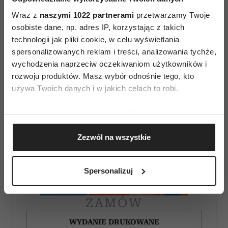
Wraz z
naszymi 1022 partnerami
przetwarzamy Twoje
osobiste dane, np. adres IP, korzystając z takich
technologii jak pliki cookie, w celu wyświetlania
spersonalizowanych reklam i treści, analizowania tychże,
wychodzenia naprzeciw oczekiwaniom użytkowników i
rozwoju produktów. Masz wybór odnośnie tego, kto
używa Twoich danych i w jakich celach to robi.
Jeśli wyrazisz na to zgodę, chcielibyśmy również:
Gromadzić dane dotyczące Twojej lokalizacji
Zezwól na wszystkie
geograficznej z dokładnością nawet do kilku metrów
Identyfikować Twoje urządzenie, aktywnie
analizując charakteryzującego je zbiory danych
Spersonalizuj
(fingerprinting, czyli wirtualny odcisk palca)
Dowiedz się więcej odnośnie tego, jak Twoje osobiste
ZAMÓW
dane są przetwarzane oraz ustaw własne preferencje w
sekcji szczegółów
. W Deklaracji plików cookie możesz
WYDANIE DRUKOWANE
zmienić lub wycofać swoją zgodę w dowolnej chwili.