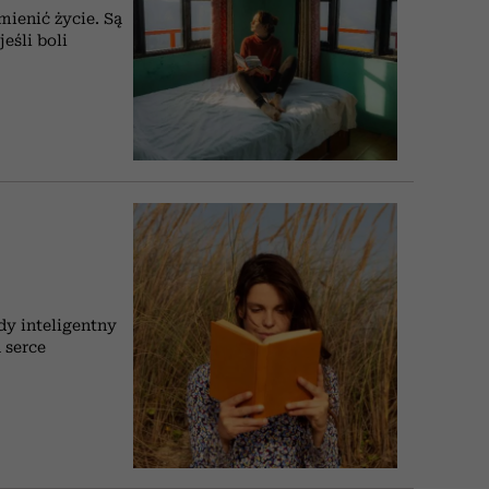
mienić życie. Są
eśli boli
dy inteligentny
 serce