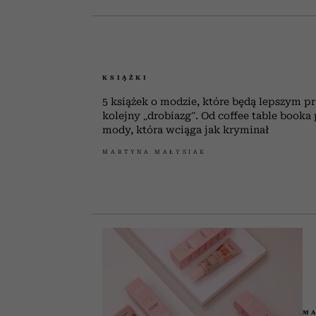
KSIĄŻKI
5 książek o modzie, które będą lepszym p
kolejny „drobiazg”. Od coffee table booka
mody, która wciąga jak kryminał
MARTYNA MAŁYSIAK
M