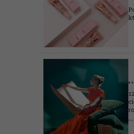
P
k
KS
1
c
r
DA