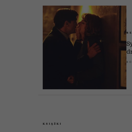
R
S
d
RO
KSIĄŻKI