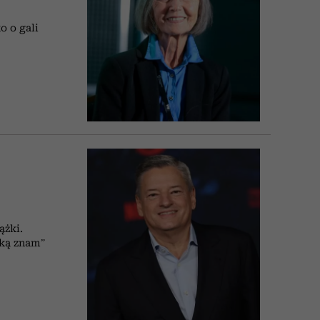
o o gali
ążki.
aką znam”