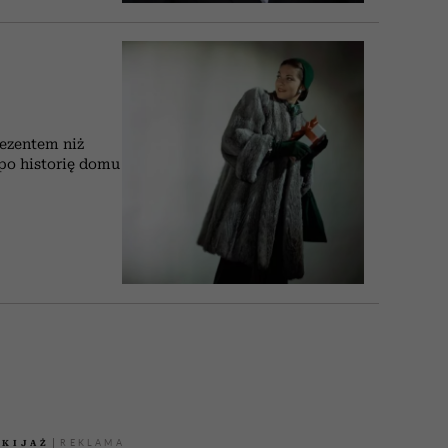
rezentem niż
 po historię domu
AKIJAŻ