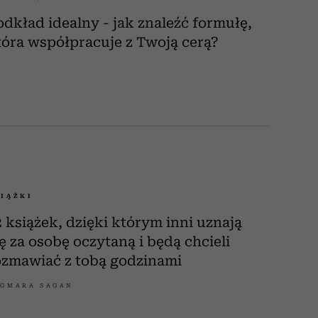
odkład idealny - jak znaleźć formułę,
tóra współpracuje z Twoją cerą?
IĄŻKI
2 książek, dzięki którym inni uznają
ię za osobę oczytaną i będą chcieli
ozmawiać z tobą godzinami
GMARA SAGAN