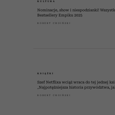
KULTURA
Nominacje, show i niespodzianki! Wszystk
Bestsellery Empiku 2025
ROBERT CHOIŃSKI
KSIĄŻKI
Szef Netflixa wciąż wraca do tej jednej ksi
„Najpotężniejsza historia przywództwa, j
ROBERT CHOIŃSKI