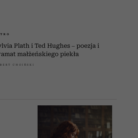
ETRO
ylvia Plath i Ted Hughes – poezja i
ramat małżeńskiego piekła
BERT CHOIŃSKI