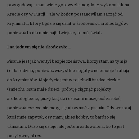
przygodową - mam wiele gotowych anegdot z wykopalisk na
Krecie czy w Turcji – ale w końcu postanowiłam zacząć od
kryminału, który będzie się dział w środowisku archeologów,
ponieważ to dla mnie najłatwiejsze, to mój świat.
I na jednym się nie skończyło...
Pisanie jest jak wentyl bezpieczeństwa, korzystam na tym ja
i cała rodzina, ponieważ wszystkie negatywne emocje trafiają
do kryminałów. Moje życie jest w tej chwili bardzo ciężkie
(śmiech). Mam małe dzieci, próbuję ciągnąć projekty
archeologiczne, piszę książki i czasami muszę coś zarobić,
ponieważ jeszcze nie mogę się utrzymać z pisania. Gdy wczoraj
ktoś mnie zapytał, czy mam jakieś hobby, to bardzo się
uśmiałam. Dużo się dzieje, ale jestem zadowolona, bo to jest
pozytywny stres.