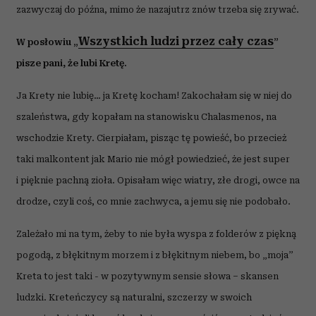
zazwyczaj do późna, mimo że nazajutrz znów trzeba się zrywać.
Wszystkich ludzi przez cały czas
W posłowiu „
”
pisze pani, że lubi Kretę.
Ja Krety nie lubię… ja Kretę kocham!
Zakochałam się w niej do
szaleństwa, gdy kopałam na stanowisku
Chalasmenos,
na
wschodzie Krety. Cierpiałam, pisząc tę powieść, bo przecież
taki malkontent jak Mario nie mógł powiedzieć, że jest super
i pięknie pachną zioła. Opisałam więc wiatry, złe drogi, owce na
drodze, czyli coś, co mnie zachwyca, a jemu się nie podobało.
Zależało mi na tym, żeby to nie była wyspa z folderów z piękną
pogodą, z błękitnym morzem i z błękitnym niebem, bo „moja”
Kreta to jest taki - w pozytywnym sensie słowa – skansen
ludzki. Kreteńczycy są naturalni, szczerzy w swoich