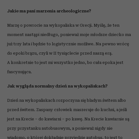
Jakie ma pani marzenia archeologiczne?
Marzę o powrocie na wykopaliska w Grecji. Myślę, że ten
moment nastąpi niedługo, ponieważ moje młodsze dziecko ma
już trzy lata i będzie to logistycznie możliwe. Na pewno wrócę
do epoki brązu, czyli w II tysiąclecie przed naszą erą.
A konkretnie to jest mi wszystko jedno, bo cała epoka jest
fascynująca.
Jak wygląda normalny dzień na wykopaliskach?
Dzień na wykopaliskach rozpoczyna się bladym świtem albo
przed świtem. Zaspany człowiek maszeruje do kuchni, a jeśli
jest na Krecie – do kawiarni – po kawę. Na Krecie kawiarnie są
przy przystanku autobusowym, a ponieważ nigdy nie
wiadomo, o której dokładnie przyjedzie autobus, to jest to