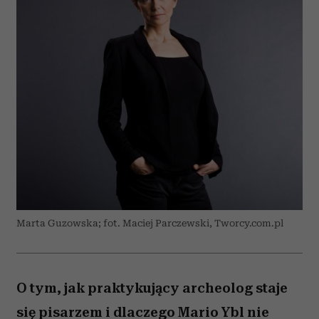
Marta Guzowska; fot. Maciej Parczewski, Tworcy.com.pl
O tym, jak praktykujący archeolog staje
się pisarzem i dlaczego Mario Ybl nie