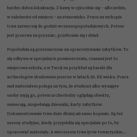
bardzo dobra lokalizacja. Z kawę w ręku idzie się – albo jedzie,
w zależności od miejsca – na stanowisko. Praca na wykopie
trwa zazwyczaj do godzin wczesnopopołudniowych. Potem
jest przerwa na prysznic, przebranie się i obiad.
Popołudnia są przeznaczone na opracowywanie zabytków. To
się odbywa w specjalnym pomieszczeniu, czasami jest to
miejscowa szkoła, a w Turcji na przykład są baraki dla
archeologów zbudowane jeszcze w latach 30. XX wieku. Praca
nad materiałem polega na tym, że studenci albo wynajęte
osoby myją go, potem archeolodzy oglądają obiekty,
numerują, uzupełniają dzienniki, karty zabytków.
Dokumentowanie trwa dużo dłużej niż samo kopanie. Są też
sezony studyjne, kiedy przyjeżdża się specjalnie po to, by
opracować materiały. A wieczorem trwa życie towarzyskie...