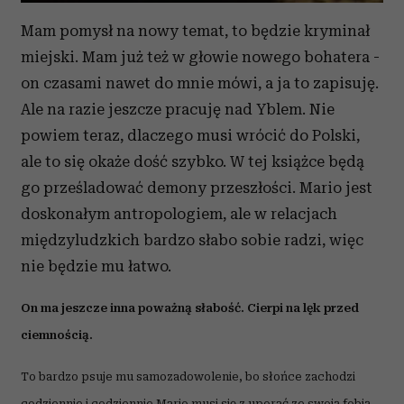
Mam pomysł na nowy temat, to będzie kryminał
miejski. Mam już też w głowie nowego bohatera -
on czasami nawet do mnie mówi, a ja to zapisuję.
Ale na razie jeszcze pracuję nad Yblem. Nie
powiem teraz, dlaczego musi wrócić do Polski,
ale to się okaże dość szybko. W tej książce będą
go prześladować demony przeszłości. Mario jest
doskonałym antropologiem, ale w relacjach
międzyludzkich bardzo słabo sobie radzi, więc
nie będzie mu łatwo.
On ma jeszcze inna poważną słabość. Cierpi na lęk przed
ciemnością.
To bardzo psuje mu samozadowolenie, bo słońce zachodzi
codziennie i codziennie Mario musi się z uporać ze swoją fobią.