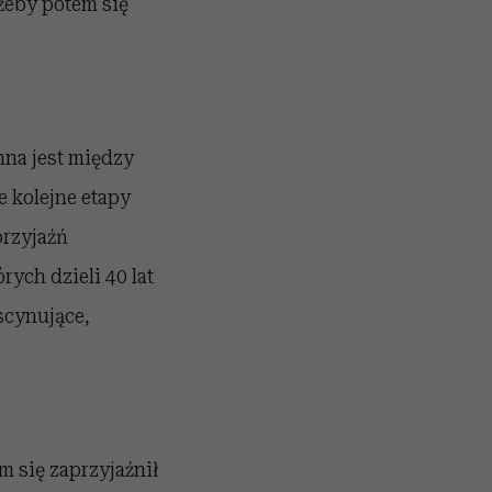
żeby potem się
nna jest między
 kolejne etapy
przyjaźń
ych dzieli 40 lat
ascynujące,
m się zaprzyjaźnił