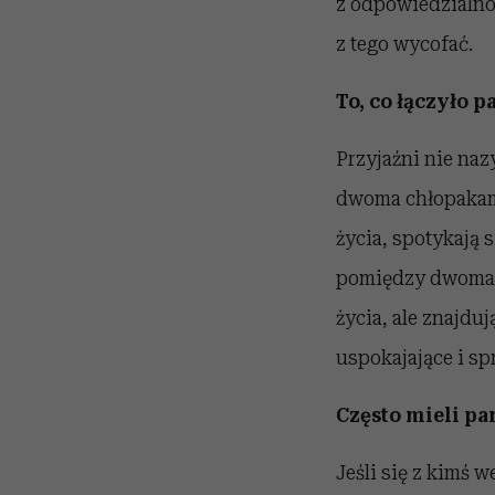
z odpowiedzialnoś
z tego wycofać.
To, co łączyło p
Przyjaźni nie naz
dwoma chłopakami
życia, spotykają s
pomiędzy dwoma fa
życia, ale znajdu
uspokajające i spr
Często mieli pa
Jeśli się z kimś 