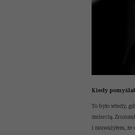
Kiedy pomyślał
To było wtedy, gdy
śmiercią. Zrozum
i zauważyłem, że o