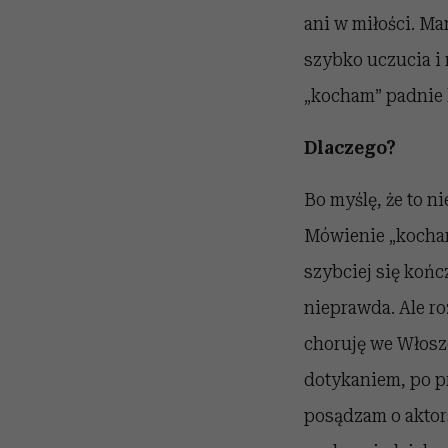
ani w miłości. Ma
szybko uczucia i 
„kocham” padnie k
Dlaczego?
Bo myślę, że to n
Mówienie „kocham
szybciej się końc
nieprawda. Ale ro
choruję we Włosze
dotykaniem, po pr
posądzam o akto