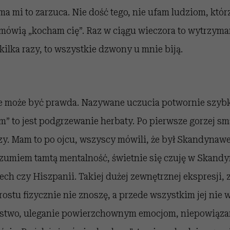
ma mi to zarzuca. Nie dość tego, nie ufam ludziom, któ
mówią „kocham cię”. Raz w ciągu wieczora to wytrzymam,
ilka razy, to wszystkie dzwony u mnie biją.
ie może być prawda. Nazywane uczucia potwornie szybko
” to jest podgrzewanie herbaty. Po pierwsze gorzej sm
zy. Mam to po ojcu, wszyscy mówili, że był Skandynawe
zumiem tamtą mentalność, świetnie się czuję w Skandy
ch czy Hiszpanii. Takiej dużej zewnętrznej ekspresji, 
ostu fizycznie nie znoszę, a przede wszystkim jej nie w
rstwo, uleganie powierzchownym emocjom, niepowiąza