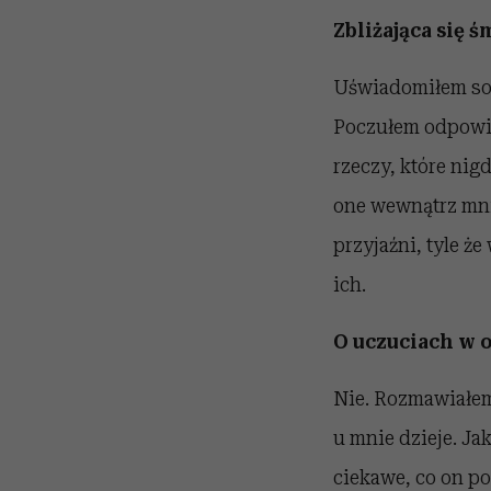
Zbliżająca się ś
Uświadomiłem sobi
Poczułem odpowie
rzeczy, które nig
one wewnątrz mni
przyjaźni, tyle ż
ich.
O uczuciach w o
Nie. Rozmawiałem
u mnie dzieje. Ja
ciekawe, co on po