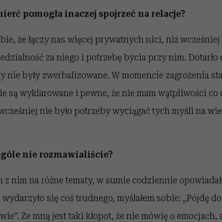
mierć pomogła inaczej spojrzeć na relacje?
e, że łączy nas więcej prywatnych nici, niż wcześniej
dzialność za niego i potrzebę bycia przy nim. Dotarł
dy nie były zwerbalizowane. W momencie zagrożenia stał
e są wyklarowane i pewne, że nie mam wątpliwości co 
e wcześniej nie było potrzeby wyciągać tych myśli na w
góle nie rozmawialiście?
 z nim na różne tematy, w sumie codziennie opowiadał
k wydarzyło się coś trudnego, myślałem sobie: „Pójdę d
wie”. Ze mną jest taki kłopot, że nie mówię o emocjach, 