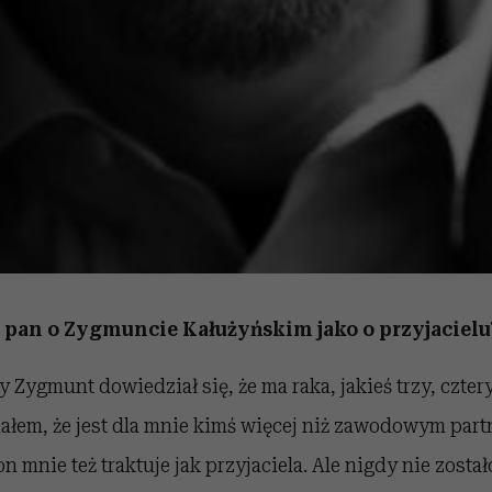
 pan o Zygmuncie Kałużyńskim jako o przyjacielu
 Zygmunt dowiedział się, że ma raka, jakieś trzy, cztery
iałem, że jest dla mnie kimś więcej niż zawodowym par
n mnie też traktuje jak przyjaciela. Ale nigdy nie zosta