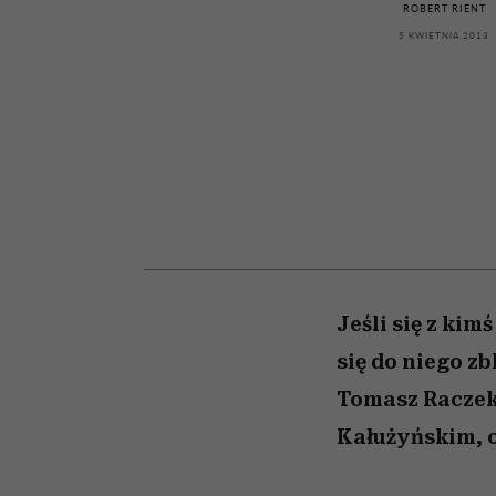
kwestie, o których wc
kawę z Kasią Miller”, s.
girls”
ROBERT RIENT
boimy się mówić
odc. 7]
5 KWIETNIA 2013
Jeśli się z ki
się do niego zb
Tomasz Raczek. 
Kałużyńskim, 