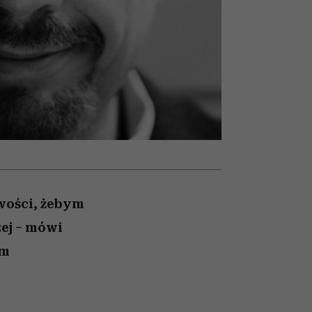
nił
relację z pieniędzmi
sposoby
ane
zonu
iwości, żebym
zej – mówi
em