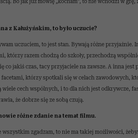
cią. Bo jak już mówię „kocham”, to nie wchodzi w grę, 
ana z Kałużyńskim, to było uczucie?
ywam uczuciem, to jest stan. Bywają różne przyjaźnie. I
, którzy razem chodzą do szkoły, przechodzą wspólnie
ię co jakiś czas, tacy przyjaciele na zawsze. A inna jest 
cetami, którzy spotkali się w celach zawodowych, któr
ją wiele cech wspólnych, i to dla nich jest odkrywcze, f
awia, że dobrze się ze sobą czują.
nowie różne zdanie na temat filmu.
we wszystkim zgadzam, to nie ma takiej możliwości, żeby