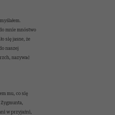
 myślałem.
o do mnie mnóstwo
o się jasne, że
do naszej
ierzch, nazywać
em mu, co się
o Zygmunta,
ani w przyjaźni,