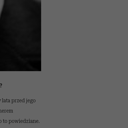
?
 lata przed jego
tnerem
ło to powiedziane.