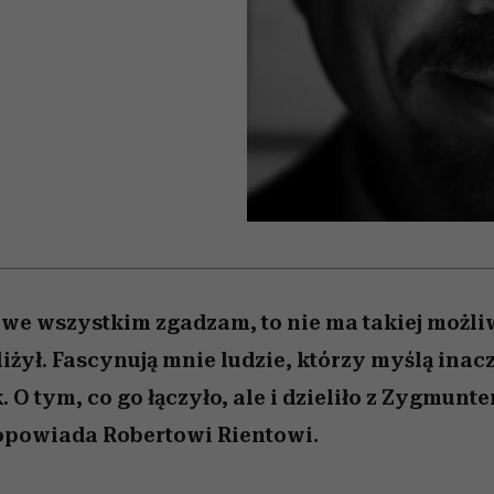
iąż
 5,
skutki dla związku i dla
Miller s. 5, odc. 6]
skuteczne
Raport Lyst ujaw
partnerki
najbardziej pożąd
ubrania i marki se
mś we wszystkim zgadzam, to nie ma takiej możl
liżył. Fascynują mnie ludzie, którzy myślą inac
O tym, co go łączyło, ale i dzieliło z Zygmunt
opowiada Robertowi Rientowi.