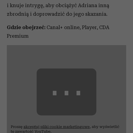
i knuje intrygę, aby obciążyć Adriana inną
korzystania z ich usług.
zbrodnią i doprowadzić do jego skazania.
Gdzie obejrzeć:
Canal+ online, Player, CDA
Premium
⋯
Proszę
akceptuj pliki cookie marketingowe
, aby wyświetlić
tę zawartość YouTube.