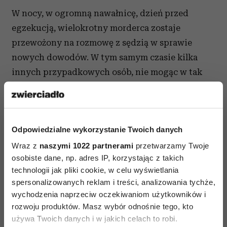
W nocy, w ogromną nawałnicę, dzień przed
egzekucją, wielokrotny morderca zostaje
przewożony na rozmowę z sędzią w sprawie
nowych dowodów. W tym samym czasie kilka
innych przypadkowych osób, nie mogąc w tak
wielką ulewę nigdzie dojechać, zatrzymuje się
w małej mieścinie. Tutaj rozpoczyna się wielki
koszmar. Kto zabija? Czy coś łączy tych ludzi?
Odpowiedzialne wykorzystanie Twoich danych
Gdzie obejrzeć:
Apple TV+, Prime Video
Wraz z
naszymi 1022 partnerami
przetwarzamy Twoje
osobiste dane, np. adres IP, korzystając z takich
technologii jak pliki cookie, w celu wyświetlania
spersonalizowanych reklam i treści, analizowania tychże,
wychodzenia naprzeciw oczekiwaniom użytkowników i
rozwoju produktów. Masz wybór odnośnie tego, kto
używa Twoich danych i w jakich celach to robi.