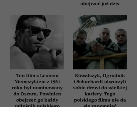
obejrzeć już dziś
Ten film z Leonem
Kowalczyk, Ogrodnik
Niemczykiem z 1961
i Schuchardt otworzyli
roku był nominowany
sobie drzwi do wielkiej
do Oscara. Powinien
kariery. Tego
obejrzeć go każdy
polskiego filmu nie da
miłośnik polskiego
się zapomnieć
kina
FILMY