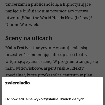
tancerkami a publicznością, a hipnotyzujące
napięcie buduje w nim powracający motyw
utworu „What the World Needs Now (Is Love)”
Dionne War-wick.
Sceny na ulicach
Malta Festival tradycyjnie opanuje miejską
przestrzeń, zamieniając ulice, place i teatry
w tętniącą życiem scenę. W programie znajdą się
m.in. widowiskowe, argentyńskie „Efekty
specjalne”, które przekształcą centrum w plan
filmu akcji. Widzowie będą mogli też podziwiać
podniebne akrobacje w belgijskim spektaklu
„Epiphytes” oraz poruszające temat zaufania
Odpowiedzialne wykorzystanie Twoich danych
i barier fizycznych widowisko „The Air Between