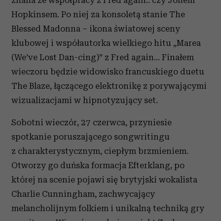
znana ze współpracy z Fred again.. czy Jonem
Hopkinsem. Po niej za konsoletą stanie The
Blessed Madonna – ikona światowej sceny
klubowej i współautorka wielkiego hitu „Marea
(We’ve Lost Dan-cing)” z Fred again... Finałem
wieczoru będzie widowisko francuskiego duetu
The Blaze, łączącego elektronikę z porywającymi
wizualizacjami w hipnotyzujący set.
Sobotni wieczór, 27 czerwca, przyniesie
spotkanie poruszającego songwritingu
z charakterystycznym, ciepłym brzmieniem.
Otworzy go duńska formacja Efterklang, po
której na scenie pojawi się brytyjski wokalista
Charlie Cunningham, zachwycający
melancholijnym folkiem i unikalną techniką gry