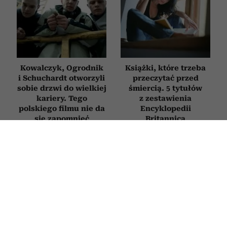
Kowalczyk, Ogrodnik
Książki, które trzeba
i Schuchardt otworzyli
przeczytać przed
sobie drzwi do wielkiej
śmiercią. 5 tytułów
kariery. Tego
z zestawienia
polskiego filmu nie da
Encyklopedii
się zapomnieć
Britannica