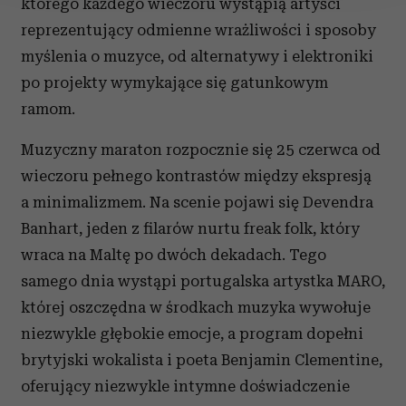
którego każdego wieczoru wystąpią artyści
Wykorzystujemy pliki cookie do spersonalizowania treści
reprezentujący odmienne wrażliwości i sposoby
i reklam, aby oferować funkcje społecznościowe i
myślenia o muzyce, od alternatywy i elektroniki
analizować ruch w naszej witrynie. Informacje o tym, jak
po projekty wymykające się gatunkowym
korzystasz z naszej witryny, udostępniamy partnerom
społecznościowym, reklamowym i analitycznym.
ramom.
Partnerzy mogą połączyć te informacje z innymi danymi
Muzyczny maraton rozpocznie się 25 czerwca od
otrzymanymi od Ciebie lub uzyskanymi podczas
korzystania z ich usług.
wieczoru pełnego kontrastów między ekspresją
a minimalizmem. Na scenie pojawi się Devendra
Banhart, jeden z filarów nurtu freak folk, który
wraca na Maltę po dwóch dekadach. Tego
samego dnia wystąpi portugalska artystka MARO,
której oszczędna w środkach muzyka wywołuje
niezwykle głębokie emocje, a program dopełni
brytyjski wokalista i poeta Benjamin Clementine,
oferujący niezwykle intymne doświadczenie