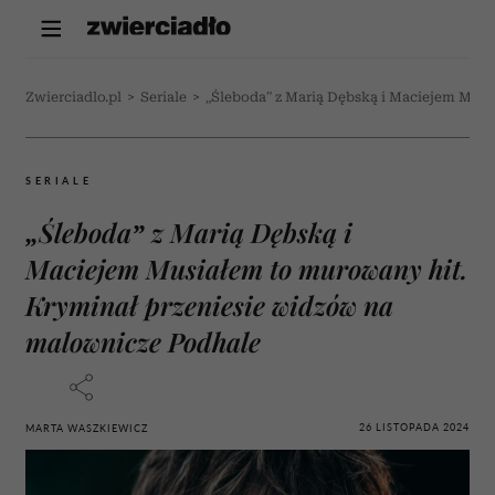
Zwierciadlo.pl
>
Seriale
>
„Śleboda” z Marią Dębską i Maciejem Mus
SERIALE
„Śleboda” z Marią Dębską i
Maciejem Musiałem to murowany hit.
Kryminał przeniesie widzów na
malownicze Podhale
26 LISTOPADA 2024
MARTA WASZKIEWICZ