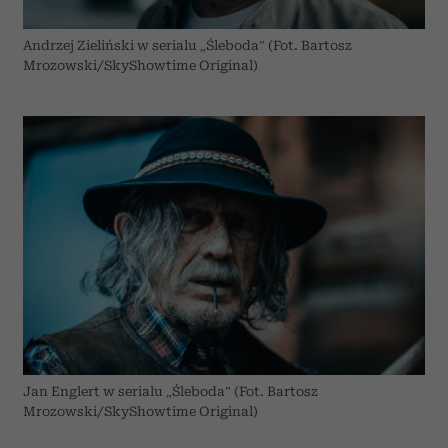
Andrzej Zieliński w serialu „Śleboda” (Fot. Bartosz
Mrozowski/SkyShowtime Original)
Jan Englert w serialu „Śleboda” (Fot. Bartosz
Mrozowski/SkyShowtime Original)