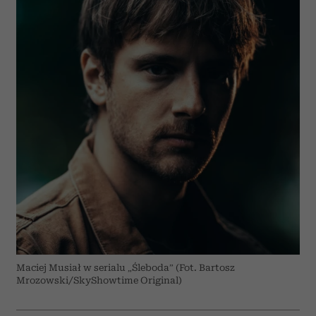
Maciej Musiał w serialu „Śleboda” (Fot. Bartosz
Mrozowski/SkyShowtime Original)