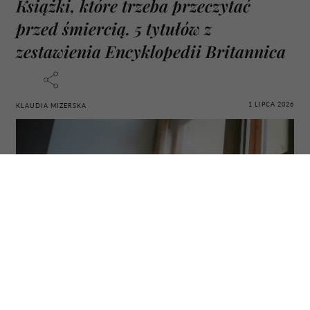
Książki, które trzeba przeczytać
przed śmiercią. 5 tytułów z
zestawienia Encyklopedii Britannica
1 LIPCA 2026
KLAUDIA MIZERSKA