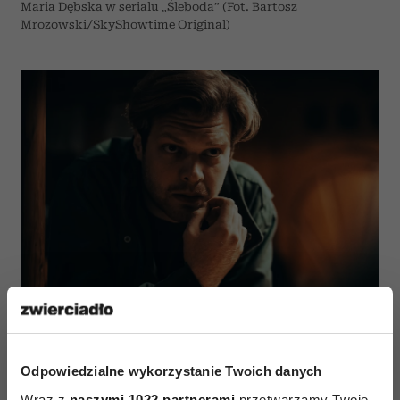
Maria Dębska w serialu „Śleboda” (Fot. Bartosz
Mrozowski/SkyShowtime Original)
Piotr Pacek w serialu „Śleboda” (Fot. Bartosz
Mrozowski/SkyShowtime Original)
Odpowiedzialne wykorzystanie Twoich danych
Wraz z
naszymi 1022 partnerami
przetwarzamy Twoje