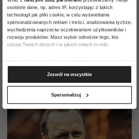
osobiste dane, np. adres IP, korzystając z takich
technologii jak pliki cookie, w celu wyświetlania
spersonalizowanych reklam i treści, analizowania tychże,
wychodzenia naprzeciw oczekiwaniom użytkowników i
rozwoju produktów. Masz wybór odnośnie tego, kto
używa Twoich danych i w jakich celach to robi.
Jeśli wyrazisz na to zgodę, chcielibyśmy również:
Gromadzić dane dotyczące Twojej lokalizacji
Zezwól na wszystkie
geograficznej z dokładnością nawet do kilku metrów
Andrzej Chyra w serialu „Śleboda” (Fot. Bartosz
Identyfikować Twoje urządzenie, aktywnie
Mrozowski/SkyShowtime Original)
analizując charakteryzującego je zbiory danych
Spersonalizuj
(fingerprinting, czyli wirtualny odcisk palca)
Dowiedz się więcej odnośnie tego, jak Twoje osobiste
dane są przetwarzane oraz ustaw własne preferencje w
sekcji szczegółów
. W Deklaracji plików cookie możesz
zmienić lub wycofać swoją zgodę w dowolnej chwili.