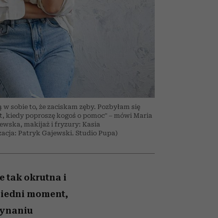
026/27
to dla nich zarwiesz noc
zupełny brak ogłady
Auschwitz
girls”
 w sobie to, że zaciskam zęby. Pozbyłam się
st, kiedy poproszę kogoś o pomoc” – mówi Maria
ewska, makijaż i fryzury: Kasia
zacja: Patryk Gajewski. Studio Pupa)
 tak okrutna i
wiedni moment,
zynaniu