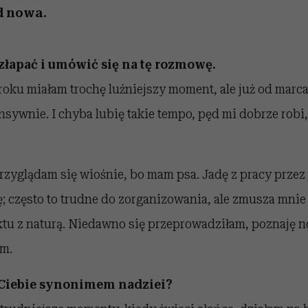
d nowa.
 złapać i umówić się na tę rozmowę.
roku miałam trochę luźniejszy moment, ale już od marca
nsywnie. I chyba lubię takie tempo, pęd mi dobrze robi
zyglądam się wiośnie, bo mam psa. Jadę z pracy przez 
 często to trudne do zorganizowania, ale zmusza mnie t
ktu z naturą. Niedawno się przeprowadziłam, poznaję n
m.
a Ciebie synonimem nadziei?