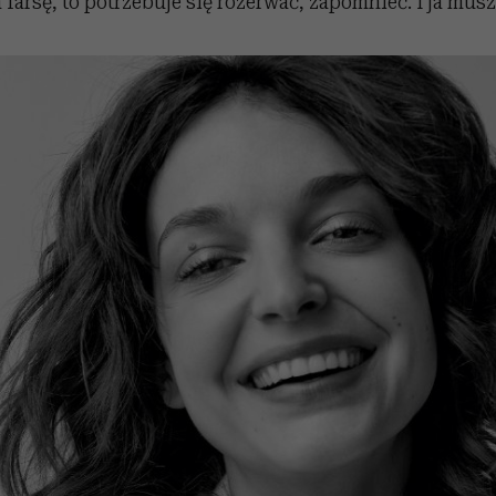
a farsę, to potrzebuje się rozerwać, zapomnieć. I ja mus