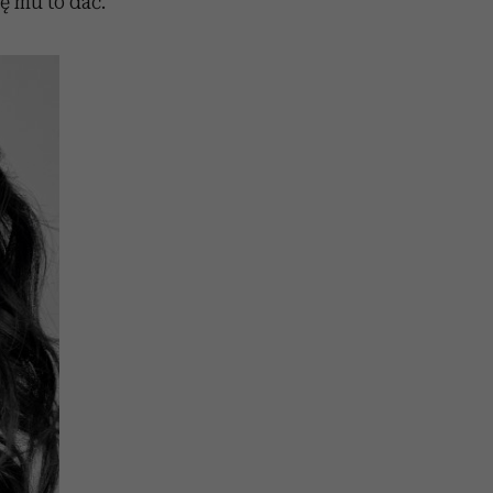
zę mu to dać.