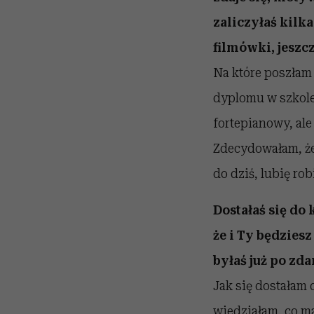
zaliczyłaś kilk
filmówki, jeszc
Na które poszłam 
dyplomu w szkole
fortepianowy, al
Zdecydowałam, że
do dziś, lubię rob
Dostałaś się do
że i Ty będzies
byłaś już po zd
Jak się dostałam 
wiedziałam, co m