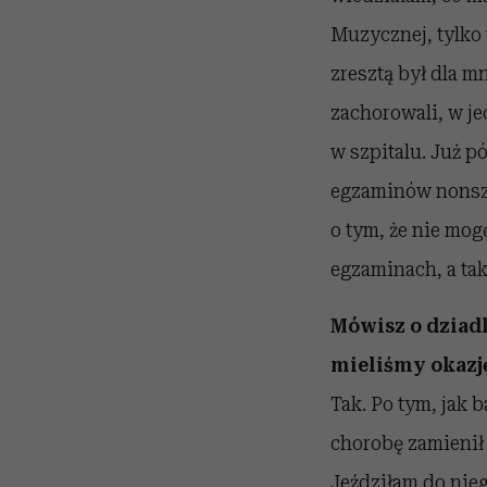
Muzycznej, tylko 
zresztą był dla m
zachorowali, w je
w szpitalu. Już p
egzaminów nonszal
o tym, że nie mog
egzaminach, a tak
Mówisz o dziad
mieliśmy okazję
Tak. Po tym, jak b
chorobę zamienił 
Jeździłam do nieg