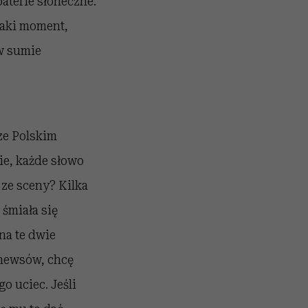
aterie słoneczne.
taki moment,
 w sumie
ze Polskim
ie, każde słowo
 ze sceny? Kilka
 śmiała się
 na te dwie
 newsów, chcę
o uciec. Jeśli