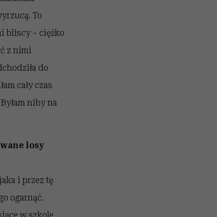
wyrzucą. To
 bliscy – ciężko
ć z nimi
odchodziła do
łam cały czas
. Byłam niby na
owane losy
aka i przez tę
 go ogarnąć.
iące w szkole.