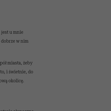
 jest u mnie
, dobrze w nim
pół miasta, żeby
o, i świetnie, do
ową okolicę.