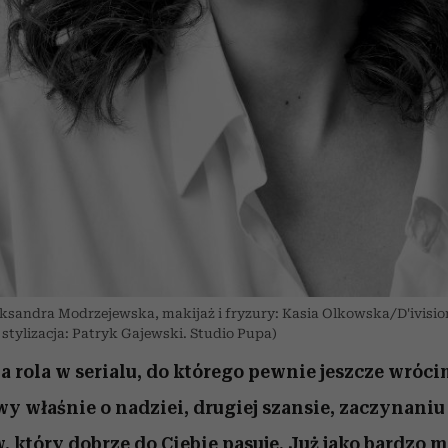
leksandra Modrzejewska, makijaż i fryzury: Kasia Olkowska/D'ivisio
 stylizacja: Patryk Gajewski. Studio Pupa)
 rola w serialu, do którego pewnie jeszcze wrócim
 właśnie o nadziei, drugiej szansie, zaczynaniu 
w, który dobrze do Ciebie pasuje. Już jako bardzo 