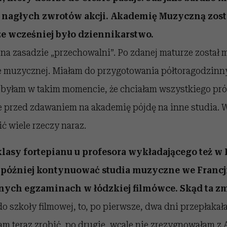
a nagłych zwrotów akcji. Akademię Muzyczną zost
ze wcześniej było dziennikarstwo.
na zasadzie „przechowalni”. Po zdanej maturze został m
 muzycznej. Miałam do przygotowania półtoragodzinny 
e byłam w takim momencie, że chciałam wszystkiego pr
 przed zdawaniem na akademię pójdę na inne studia. 
ić wiele rzeczy naraz.
 klasy fortepianu u profesora wykładającego też w 
z później kontynuować studia muzyczne we Francji
anych egzaminach w łódzkiej filmówce. Skąd ta z
do szkoły filmowej, to, po pierwsze, dwa dni przepłakał
am teraz zrobić, po drugie, wcale nie zrezygnowałam z