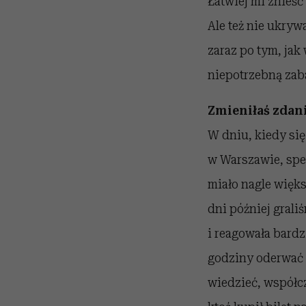
Łatwiej mi znieść
Ale też nie ukryw
zaraz po tym, jak
niepotrzebną zab
Zmieniłaś zdan
W dniu, kiedy się
w Warszawie, spek
miało nagle więks
dni później grali
i reagowała bardzi
godziny oderwać 
wiedzieć, współcz