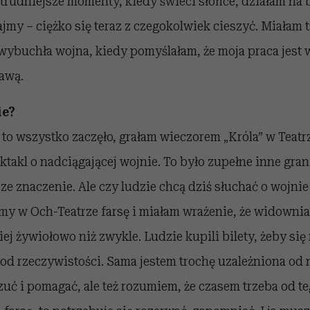
 trudniejsze momenty, kiedy świeci słońce, działam na b
ajmy – ciężko się teraz z czegokolwiek cieszyć. Miałam 
 wybuchła wojna, kiedy pomyślałam, że moja praca jest
awą.
ie?
 to wszystko zaczęło, grałam wieczorem „Króla” w Teatr
takl o nadciągającej wojnie. To było zupełne inne gran
ze znaczenie. Ale czy ludzie chcą dziś słuchać o wojnie
śmy w Och-Teatrze farsę i miałam wrażenie, że widownia
ej żywiołowo niż zwykle. Ludzie kupili bilety, żeby się
od rzeczywistości. Sama jestem trochę uzależniona od
uć i pomagać, ale też rozumiem, że czasem trzeba od teg