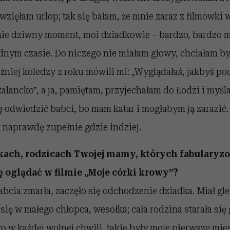
wzięłam urlop; tak się bałam, że mnie zaraz z filmówki 
nie dziwny moment, moi dziadkowie – bardzo, bardzo mi
dnym czasie. Do niczego nie miałam głowy, chciałam by
óźniej koledzy z roku mówili mi: „Wyglądałaś, jakbyś p
ancko”, a ja, pamiętam, przyjechałam do Łodzi i myśla
ę odwiedzić babci, bo mam katar i mogłabym ją zarazić
 naprawdę zupełnie gdzie indziej.
kach, rodzicach Twojej mamy, których fabularyz
 oglądać w filmie „Moje córki krowy”?
abcia zmarła, zaczęło się odchodzenie dziadka. Miał glej
się w małego chłopca, wesołka; cała rodzina starała się
o w każdej wolnej chwili, takie były moje pierwsze mies