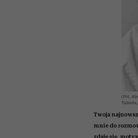
(Fot. A
Talents,
Twoja najnowsza
mnie do rozmowy
zdaje się, moty