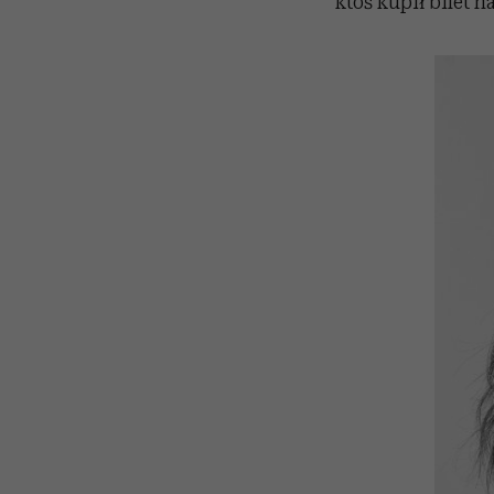
ktoś kupił bilet n