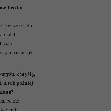
awiłaś dla
i jeszcze rok do
recital
óbować.
W sumie mam tak
Paryżu. Z myślą,
. A rok później
miana?
am, bo nie
 Akademii