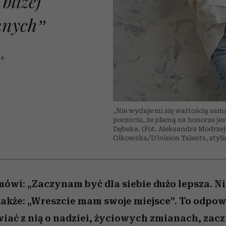
bliżej
nice
edź
 5,
Wiemy, gdzie go kupić
zaskakujący faworyt
Miller s. 5, odc. 6]
sezon jesień–zima 2
nnych”
KA
„Nie wydaje mi się wartością samą
poczucia, że plamą na honorze je
Dębska. (Fot. Aleksandra Modrzej
Olkowska/D'ivision Talents, styli
ówi: „Zaczynam być dla siebie dużo lepsza. Nie
 także: „Wreszcie mam swoje miejsce”. To odpo
iać z nią o nadziei, życiowych zmianach, zac