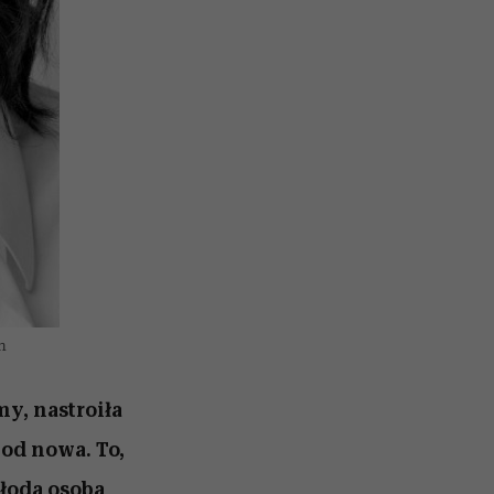
n
y, nastroiła
od nowa. To,
młoda osoba